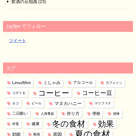
飲酒の豆知識 (23)
Twitter でフォロー
ツイート
タグ
LinuxMint
くしゃみ
アルコール
カフェイン
コーヒー
コーヒー豆
コデトモ
マヌカハニー
タコ
ビール
マリファナ
作り方
二日酔い
便秘
人身事故
保険
冬の食材
効果
健康
停電
夏の食材
効能
原因
動画