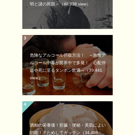
明と謎の死因～
（40,938 view）
危険なアルコール摂取方法！ ～急性ア
ルコール中毒が世界中で多発！ 心配停
止や死に至るタンポン飲酒～
（39,441
view）
酒粕の栄養価！肝臓・便秘・美肌によい
効能！？ためしてガッテン
（34,488