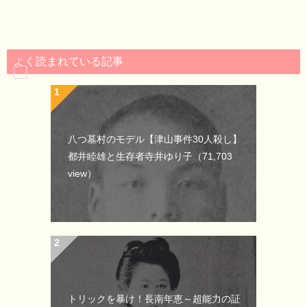
よく読まれている記事
八つ墓村のモデル【津山事件30人殺し】
都井睦雄と生存者寺井ゆり子
（71,703
view）
トリックを暴け！長南年恵～超能力の証