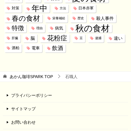
年中
対策
日本赤軍
方法
春の食材
殺人事件
栄養補給
歴史
秋の食材
特徴
病気
理由
花粉症
脳
違い
肝臓
豆
逮捕
飲酒
電車
酒粕
あかん珈琲SPARK
TOP
石職人
プライバシーポリシー
サイトマップ
お問い合わせ