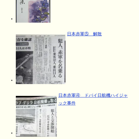
日本赤軍⑤ 解散
日本赤軍④ ドバイ日航機ハイジャ
ック事件