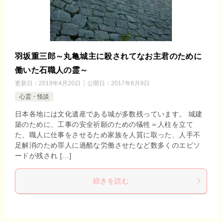
羽坂重三郎～丸亀城主に殺されてなお主君のために
働いた石職人の霊～
更新日：
2019年4月20日
公開日：
2017年6月9日
心霊・怪談
日本各地には文化遺産である城が多数残っています。 城建
築のために、工事の安全祈願のための犠牲＝人柱を立て
た、職人に仕事をさせるため家族を人質に取った、人手不
足解消のため罪人に過酷な労働させたなど数多くのエピソ
ードが残され […]
続きを読む