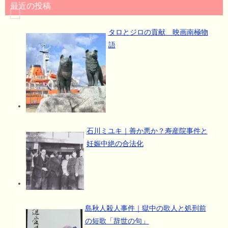
最近の投稿
タロとジロの貢献 映画南極物
語
石川ミユキ｜善か悪か？寿産院事件と
妊娠中絶の合法化
島秋人殺人事件｜獄中の歌人と処刑前
の短歌「辞世の句」