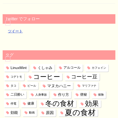
Twitter でフォロー
ツイート
タグ
LinuxMint
くしゃみ
アルコール
カフェイン
コーヒー
コーヒー豆
コデトモ
マヌカハニー
タコ
ビール
マリファナ
作り方
二日酔い
便秘
人身事故
保険
冬の食材
効果
健康
停電
夏の食材
効能
原因
動画