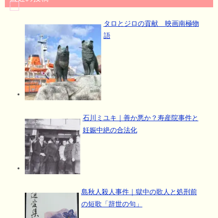
タロとジロの貢献 映画南極物
語
石川ミユキ｜善か悪か？寿産院事件と
妊娠中絶の合法化
島秋人殺人事件｜獄中の歌人と処刑前
の短歌「辞世の句」