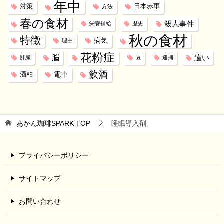
年中
対策
日本赤軍
方法
春の食材
殺人事件
栄養補給
歴史
秋の食材
特徴
病気
理由
花粉症
脳
違い
肝臓
豆
逮捕
飲酒
電車
酒粕
あかん珈琲SPARK
TOP
睡眠導入剤
プライバシーポリシー
サイトマップ
お問い合わせ