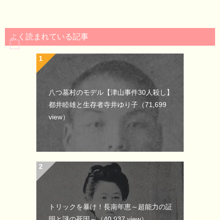
よく読まれている記事
八つ墓村のモデル【津山事件30人殺し】
都井睦雄と生存者寺井ゆり子
（71,699
view）
トリックを暴け！長南年恵～超能力の証
明と謎の死因～
（40,937 view）