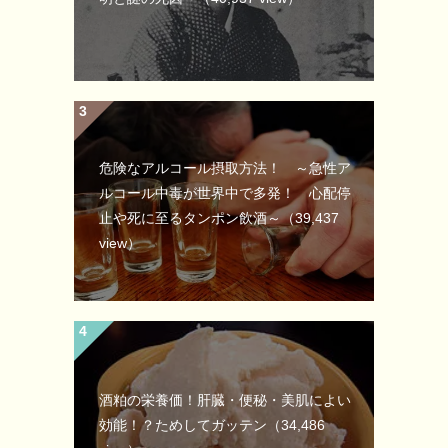
危険なアルコール摂取方法！ ～急性ア
ルコール中毒が世界中で多発！ 心配停
止や死に至るタンポン飲酒～
（39,437
view）
酒粕の栄養価！肝臓・便秘・美肌によい
効能！？ためしてガッテン
（34,486