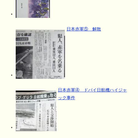
日本赤軍⑤ 解散
日本赤軍④ ドバイ日航機ハイジャ
ック事件