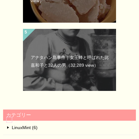
view）
アナタハン島事件｜女王蜂と呼ばれた比
嘉和子と32人の男
（32,289 view）
カテゴリー
LinuxMint (6)