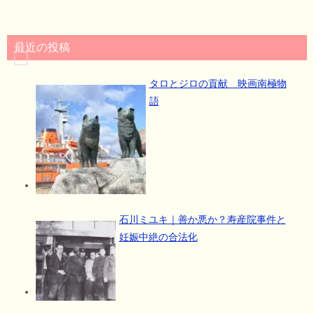
最近の投稿
タロとジロの貢献 映画南極物
語
石川ミユキ｜善か悪か？寿産院事件と
妊娠中絶の合法化