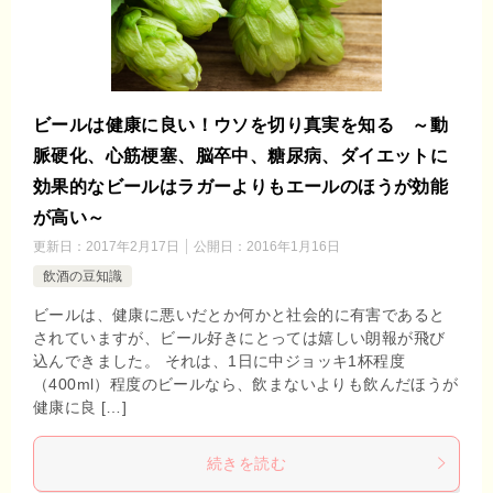
ビールは健康に良い！ウソを切り真実を知る ～動
脈硬化、心筋梗塞、脳卒中、糖尿病、ダイエットに
効果的なビールはラガーよりもエールのほうが効能
が高い～
更新日：
2017年2月17日
公開日：
2016年1月16日
飲酒の豆知識
ビールは、健康に悪いだとか何かと社会的に有害であると
されていますが、ビール好きにとっては嬉しい朗報が飛び
込んできました。 それは、1日に中ジョッキ1杯程度
（400ml）程度のビールなら、飲まないよりも飲んだほうが
健康に良 […]
続きを読む