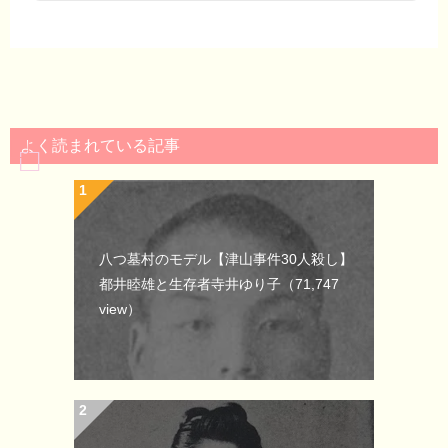
よく読まれている記事
八つ墓村のモデル【津山事件30人殺し】
都井睦雄と生存者寺井ゆり子
（71,747
view）