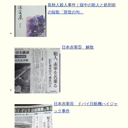
島秋人殺人事件｜獄中の歌人と処刑前
の短歌「辞世の句」
日本赤軍⑤ 解散
日本赤軍④ ドバイ日航機ハイジャ
ック事件