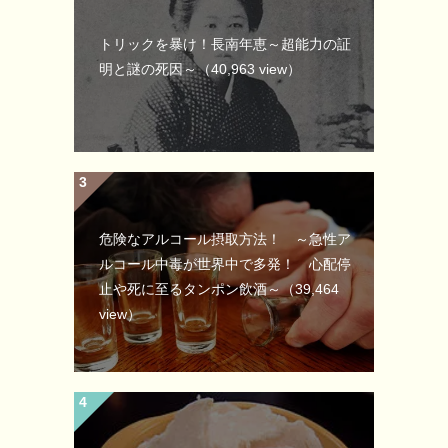
トリックを暴け！長南年恵～超能力の証
明と謎の死因～
（40,963 view）
危険なアルコール摂取方法！ ～急性ア
ルコール中毒が世界中で多発！ 心配停
止や死に至るタンポン飲酒～
（39,464
view）