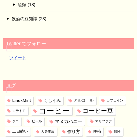
魚類 (18)
飲酒の豆知識 (23)
Twitter でフォロー
ツイート
タグ
LinuxMint
くしゃみ
アルコール
カフェイン
コーヒー
コーヒー豆
コデトモ
マヌカハニー
タコ
ビール
マリファナ
作り方
二日酔い
便秘
人身事故
保険