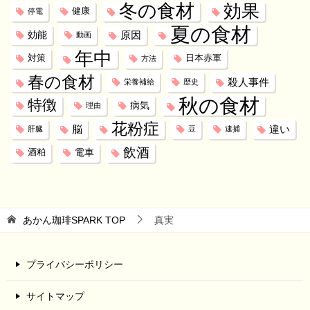
冬の食材
効果
健康
停電
夏の食材
効能
原因
動画
年中
対策
日本赤軍
方法
春の食材
殺人事件
栄養補給
歴史
秋の食材
特徴
病気
理由
花粉症
脳
違い
肝臓
豆
逮捕
飲酒
電車
酒粕
あかん珈琲SPARK
TOP
真実
プライバシーポリシー
サイトマップ