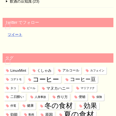
飲酒の豆知識 (23)
Twitter でフォロー
ツイート
タグ
LinuxMint
くしゃみ
アルコール
カフェイン
コーヒー
コーヒー豆
コデトモ
マヌカハニー
タコ
ビール
マリファナ
作り方
二日酔い
便秘
人身事故
保険
冬の食材
効果
健康
停電
夏の食材
効能
原因
動画