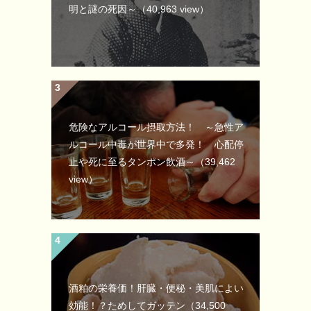
明と謎の死因～
（40,963 view）
危険なアルコール摂取方法！ ～急性ア
ルコール中毒が世界中で多発！ 心配停
止や死に至るタンポン飲酒～
（39,462
view）
酒粕の栄養価！肝臓・便秘・美肌によい
効能！？ためしてガッテン
（34,500