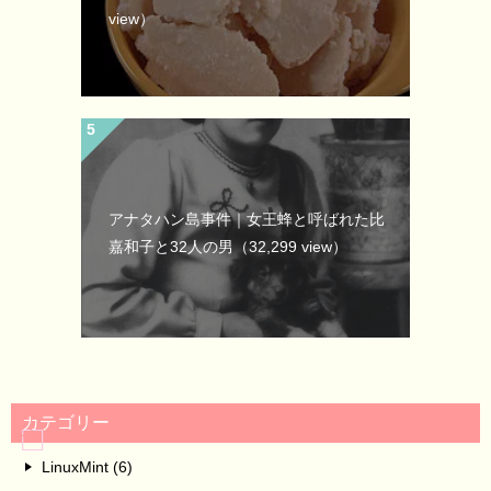
view）
アナタハン島事件｜女王蜂と呼ばれた比
嘉和子と32人の男
（32,299 view）
カテゴリー
LinuxMint (6)