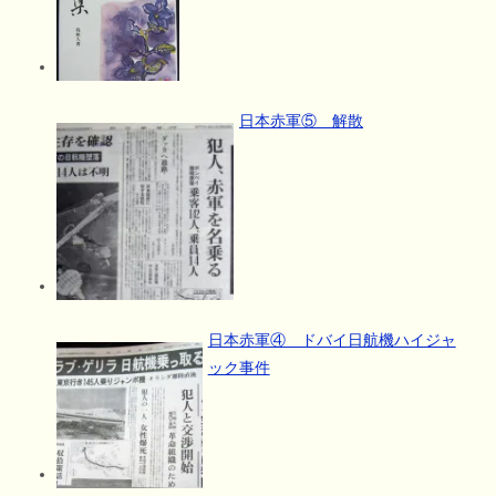
日本赤軍⑤ 解散
日本赤軍④ ドバイ日航機ハイジャ
ック事件