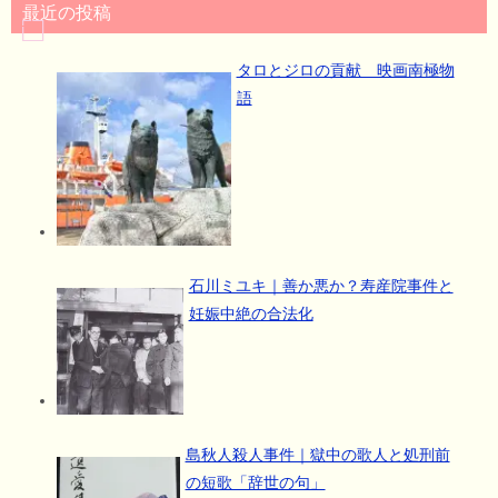
最近の投稿
タロとジロの貢献 映画南極物
語
石川ミユキ｜善か悪か？寿産院事件と
妊娠中絶の合法化
島秋人殺人事件｜獄中の歌人と処刑前
の短歌「辞世の句」