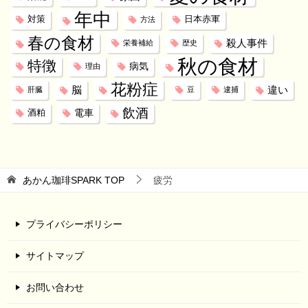
年中
対策
日本赤軍
方法
春の食材
殺人事件
栄養補給
歴史
秋の食材
特徴
病気
理由
花粉症
脳
違い
肝臓
豆
逮捕
飲酒
電車
酒粕
あかん珈琲SPARK
TOP
疲労
プライバシーポリシー
サイトマップ
お問い合わせ