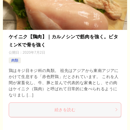
ケイニク【鶏肉】｜カルノシンで筋肉を強く。ビタ
ミンKで骨を強く
公開日：
2020年7月2日
肉類
鶏はキジ目キジ科の鳥類。 祖先はアジアから東南アジアに
かけて生息する「赤色野鶏」だとされています。 これを人
間が家畜化し、牛、豚と並んで代表的な家禽とし、その肉
はケイニク（鶏肉）と呼ばれて日常的に食べられるように
なりまし […]
続きを読む