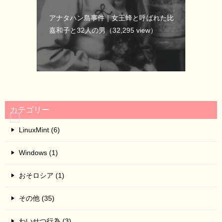
アナタハン島事件｜女王蜂と呼ばれた比
嘉和子と32人の男
（32,295 view）
カテゴリー
LinuxMint (6)
Windows (1)
おそロシア (1)
その他 (35)
わいせつ行為 (3)