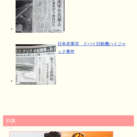
日本赤軍④ ドバイ日航機ハイジャ
ック事件
特集