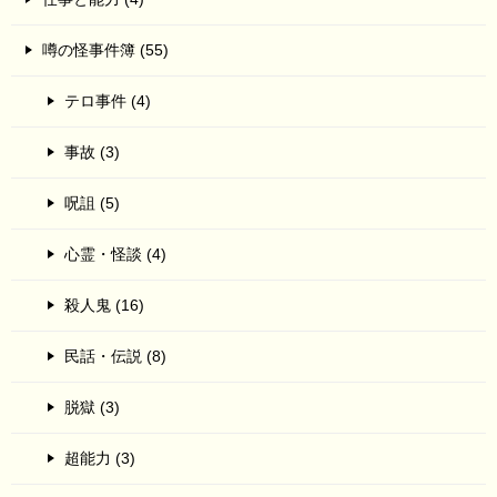
噂の怪事件簿 (55)
テロ事件 (4)
事故 (3)
呪詛 (5)
心霊・怪談 (4)
殺人鬼 (16)
民話・伝説 (8)
脱獄 (3)
超能力 (3)