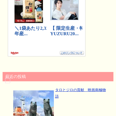
最近の投稿
タロとジロの貢献 映画南極物
語