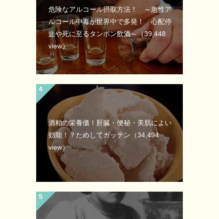
危険なアルコール摂取方法！ ～急性ア
ルコール中毒が世界中で多発！ 心配停
止や死に至るタンポン飲酒～
（39,448
view）
酒粕の栄養価！肝臓・便秘・美肌によい
効能！？ためしてガッテン
（34,494
view）