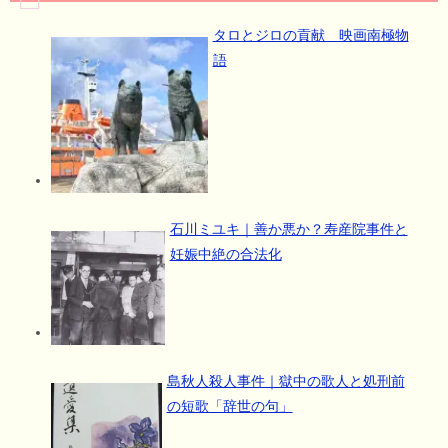
タロとジロの貢献 映画南極物
語
石川ミユキ｜善か悪か？寿産院事件と
妊娠中絶の合法化
島秋人殺人事件｜獄中の歌人と処刑前
の短歌「辞世の句」