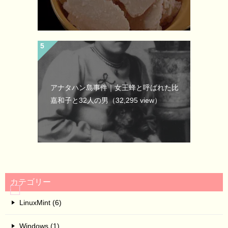
アナタハン島事件｜女王蜂と呼ばれた比
嘉和子と32人の男
（32,295 view）
カテゴリー
LinuxMint (6)
Windows (1)