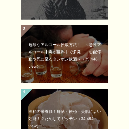
危険なアルコール摂取方法！ ～急性ア
ルコール中毒が世界中で多発！ 心配停
止や死に至るタンポン飲酒～
（39,448
view）
酒粕の栄養価！肝臓・便秘・美肌によい
効能！？ためしてガッテン
（34,494
view）