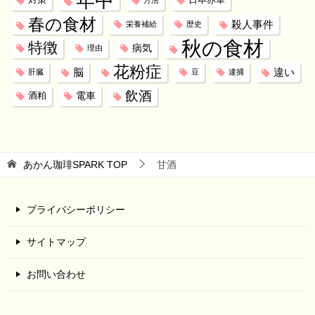
年中
対策
日本赤軍
方法
春の食材
殺人事件
栄養補給
歴史
秋の食材
特徴
病気
理由
花粉症
脳
違い
肝臓
豆
逮捕
飲酒
電車
酒粕
あかん珈琲SPARK
TOP
甘酒
プライバシーポリシー
サイトマップ
お問い合わせ