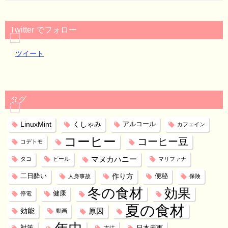
Twitter でフォロー
ツイート
タグ
LinuxMint
くしゃみ
アルコール
カフェイン
コーヒー
コーヒー豆
コデトモ
マヌカハニー
タコ
ビール
マリファナ
作り方
二日酔い
便秘
人身事故
保険
冬の食材
効果
健康
停電
夏の食材
効能
原因
動画