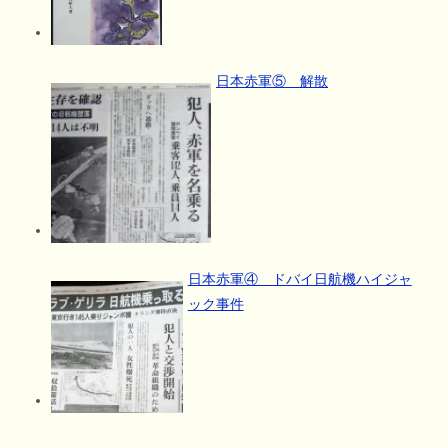
日本赤軍⑤ 解散
日本赤軍④ ドバイ日航機ハイジャ
ック事件