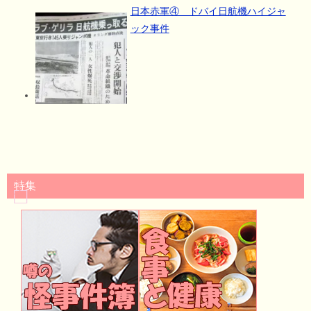
日本赤軍④ ドバイ日航機ハイジャ
ック事件
特集