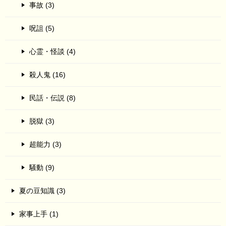
事故 (3)
呪詛 (5)
心霊・怪談 (4)
殺人鬼 (16)
民話・伝説 (8)
脱獄 (3)
超能力 (3)
騒動 (9)
夏の豆知識 (3)
家事上手 (1)