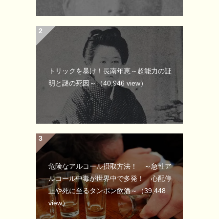
トリックを暴け！長南年恵～超能力の証
明と謎の死因～
（40,946 view）
危険なアルコール摂取方法！ ～急性ア
ルコール中毒が世界中で多発！ 心配停
止や死に至るタンポン飲酒～
（39,448
view）