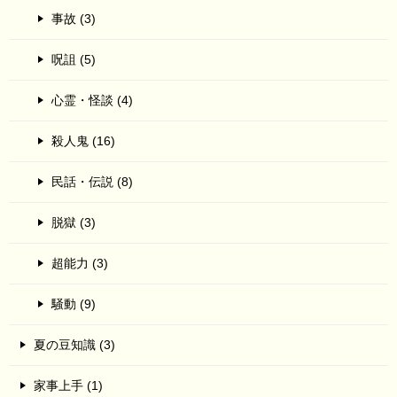
事故 (3)
呪詛 (5)
心霊・怪談 (4)
殺人鬼 (16)
民話・伝説 (8)
脱獄 (3)
超能力 (3)
騒動 (9)
夏の豆知識 (3)
家事上手 (1)