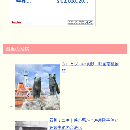
最近の投稿
タロとジロの貢献 映画南極物
語
石川ミユキ｜善か悪か？寿産院事件と
妊娠中絶の合法化