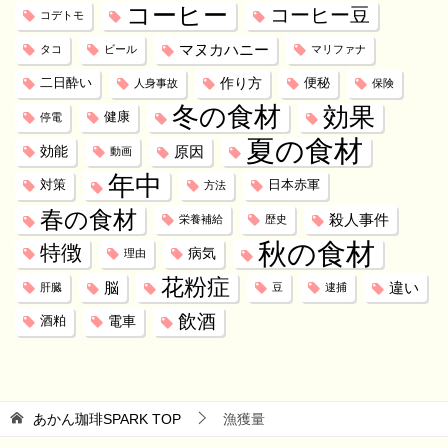
コーヒー
コーヒー豆
コデトモ
マヌカハニー
タコ
ビール
マリファナ
作り方
二日酔い
便秘
人身事故
保険
冬の食材
効果
健康
停電
夏の食材
効能
原因
動画
年中
対策
日本赤軍
方法
春の食材
殺人事件
栄養補給
歴史
秋の食材
特徴
病気
理由
花粉症
脳
違い
肝臓
豆
逮捕
飲酒
電車
酒粕
あかん珈琲SPARK
TOP
漁獲量