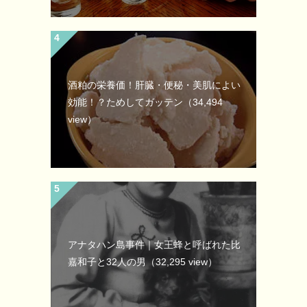
酒粕の栄養価！肝臓・便秘・美肌によい
効能！？ためしてガッテン
（34,494
view）
アナタハン島事件｜女王蜂と呼ばれた比
嘉和子と32人の男
（32,295 view）