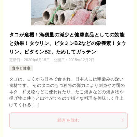
タコが危機！漁獲量の減少と健康食品としての効能
と効果！タウリン、ビタミンB2などの栄養素！タウ
リン、ビタミンB2、ためしてガッテン
更新日：
2020年6月15日
公開日：
2015年12月2日
食事と健康
タコは、古くから日本で食され、日本人には馴染みの深い
食材です。 そのタコのもつ独特の弾力により刺身や寿司の
ネタ、和え物などに使われたり、たこ焼きなどの焼き物や
揚げ物に使うと出汁がでるので様々な料理を美味しく仕上
げてくれる […]
続きを読む