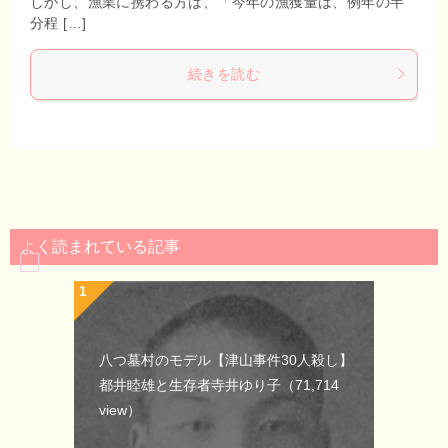
しかし、漁業に携わる方は、「今年の漁獲量は、例年の半
分程 […]
続きを読む
よく読まれている記事
八つ墓村のモデル【津山事件30人殺し】
都井睦雄と生存者寺井ゆり子
（71,714
view）