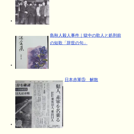
島秋人殺人事件｜獄中の歌人と処刑前
の短歌「辞世の句」
日本赤軍⑤ 解散