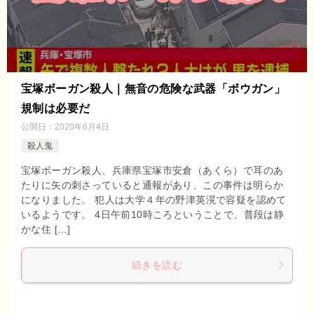
宝塚ボーガン殺人｜無音の危険な武器「ボウガン」
規制は必要だ
公開日：
2020年6月4日
殺人鬼
宝塚ボーガン殺人、兵庫県宝塚市安倉（あくら）で耳のあ
たりに矢の刺さっていると通報があり、この事件は明らか
になりました。 犯人は大学４年の野津英滉で容疑を認めて
いるようです。 4日午前10時ころということで、普段は静
かな住 […]
続きを読む