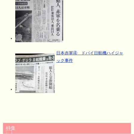
日本赤軍④ ドバイ日航機ハイジャ
ック事件
特集