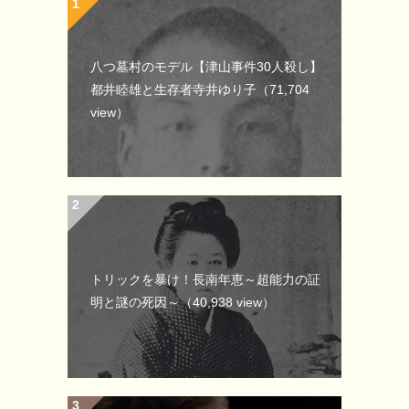
八つ墓村のモデル【津山事件30人殺し】
都井睦雄と生存者寺井ゆり子
（71,704
view）
トリックを暴け！長南年恵～超能力の証
明と謎の死因～
（40,938 view）