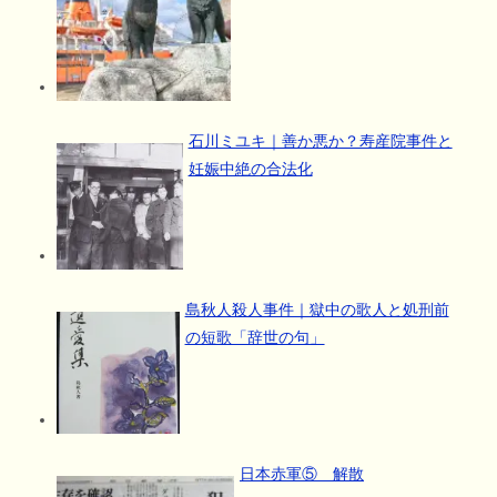
石川ミユキ｜善か悪か？寿産院事件と
妊娠中絶の合法化
島秋人殺人事件｜獄中の歌人と処刑前
の短歌「辞世の句」
日本赤軍⑤ 解散