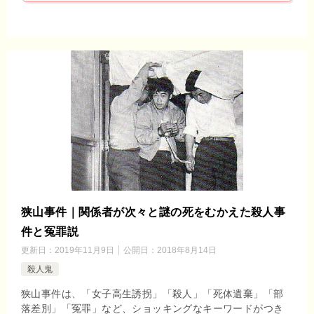
狭山事件｜関係者が次々と謎の死をむかえた殺人事
件と冤罪説
更新日：
2019年11月9日
公開日：
2018年8月14日
殺人鬼
狭山事件は、「女子高生誘拐」「殺人」「死体遺棄」「部
落差別」「冤罪」など、ショッキングなキーワードがつき