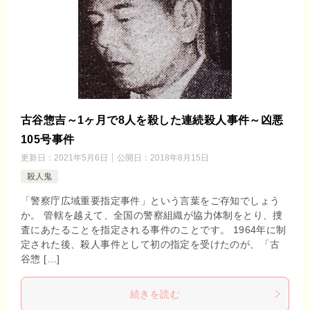
古谷惣吉～1ヶ月で8人を殺した連続殺人事件～凶悪
105号事件
更新日：
2021年5月6日
公開日：
2018年8月15日
殺人鬼
「警察庁広域重要指定事件」という言葉をご存知でしょう
か。 管轄を越えて、全国の警察組織が協力体制をとり、捜
査にあたることを指定される事件のことです。 1964年に制
定された後、殺人事件として初の指定を受けたのが、「古
谷惣 […]
続きを読む