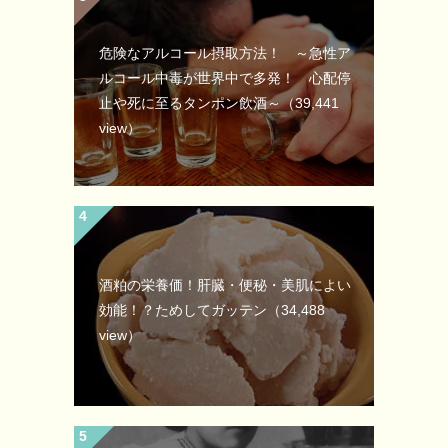
危険なアルコール摂取方法！ ～急性ア
ルコール中毒が世界中で多発！ 心配停
止や死に至るタンポン飲酒～
（39,441
view）
酒粕の栄養価！肝臓・便秘・美肌によい
効能！？ためしてガッテン
（34,488
view）