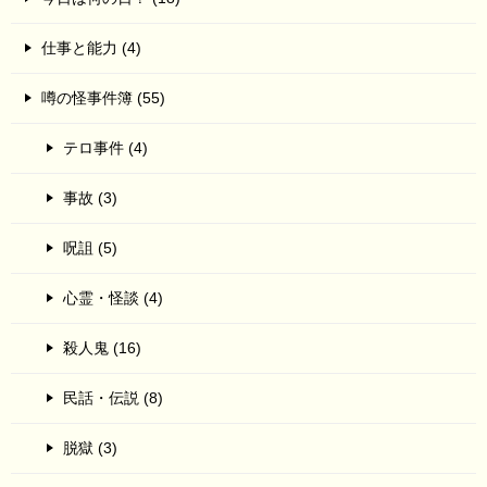
仕事と能力 (4)
噂の怪事件簿 (55)
テロ事件 (4)
事故 (3)
呪詛 (5)
心霊・怪談 (4)
殺人鬼 (16)
民話・伝説 (8)
脱獄 (3)