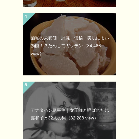
酒粕の栄養価！肝臓・便秘・美肌によい
効能！？ためしてガッテン
（34,486
view）
アナタハン島事件｜女王蜂と呼ばれた比
嘉和子と32人の男
（32,288 view）