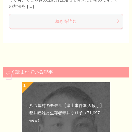
の方法を […]
続きを読む
よく読まれている記事
八つ墓村のモデル【津山事件30人殺し】
都井睦雄と生存者寺井ゆり子
（71,697
view）