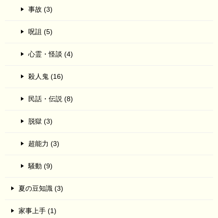
事故 (3)
呪詛 (5)
心霊・怪談 (4)
殺人鬼 (16)
民話・伝説 (8)
脱獄 (3)
超能力 (3)
騒動 (9)
夏の豆知識 (3)
家事上手 (1)