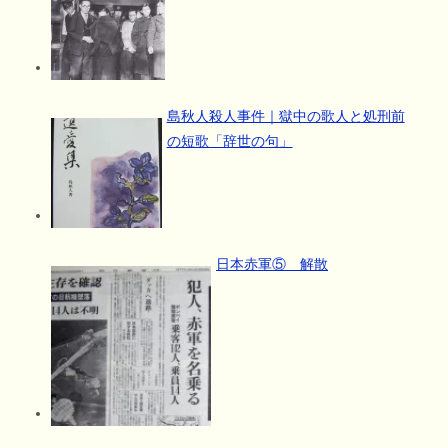
島秋人殺人事件｜獄中の歌人と処刑前
の短歌「辞世の句」
日本赤軍⑤ 解散