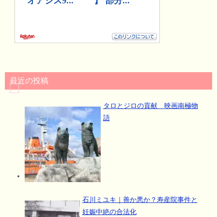
最近の投稿
タロとジロの貢献 映画南極物
語
石川ミユキ｜善か悪か？寿産院事件と
妊娠中絶の合法化