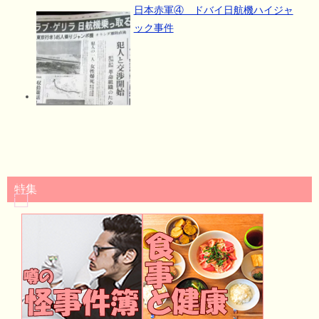
日本赤軍④ ドバイ日航機ハイジャ
ック事件
特集