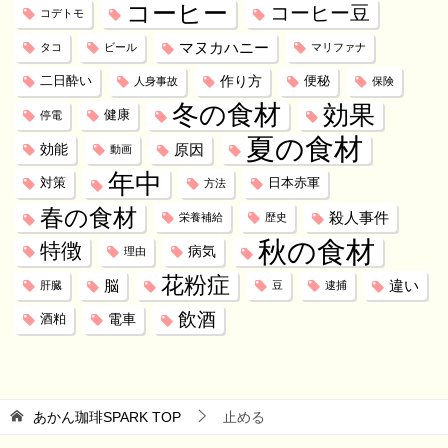
コーヒー
コーヒー豆
コデトモ
マヌカハニー
タコ
ビール
マリファナ
作り方
二日酔い
便秘
人身事故
保険
冬の食材
効果
健康
停電
夏の食材
効能
原因
動画
年中
対策
日本赤軍
方法
春の食材
殺人事件
栄養補給
歴史
秋の食材
特徴
病気
理由
花粉症
脳
違い
肝臓
豆
逮捕
飲酒
電車
酒粕
あかん珈琲SPARK
TOP
止める