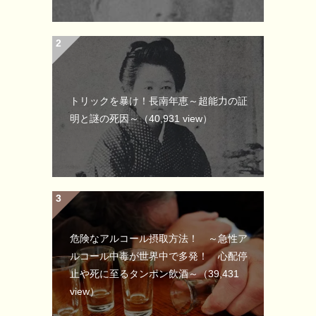
トリックを暴け！長南年恵～超能力の証
明と謎の死因～
（40,931 view）
危険なアルコール摂取方法！ ～急性ア
ルコール中毒が世界中で多発！ 心配停
止や死に至るタンポン飲酒～
（39,431
view）