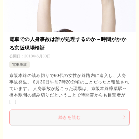
電車での人身事故は誰が処理するのか～時間がかか
る京阪現場検証
公開日：
2018年6月30日
電車事故
京阪本線の踏み切りで60代の女性が線路内に進入し、人身
事故発生。 6月30日午前7時20分頃のことだったと報道され
ています。 人身事故が起こった現場は、京阪本線樟葉駅～
橋本駅間の踏み切りだということで時間帯からも目撃者が
[…]
続きを読む