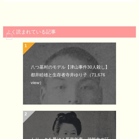
よく読まれている記事
八つ墓村のモデル【津山事件30人殺し】
都井睦雄と生存者寺井ゆり子
（71,676
view）