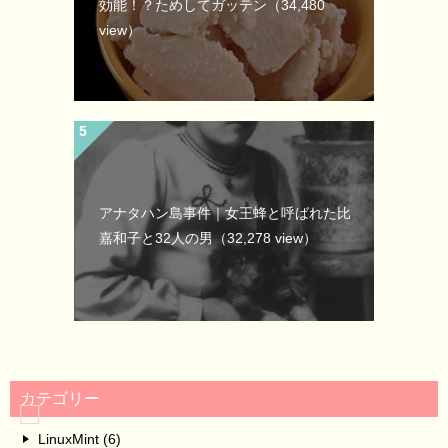
効能！？ためしてガッテン
（34,480
view）
アナタハン島事件｜女王蜂と呼ばれた比
嘉和子と32人の男
（32,278 view）
カテゴリー
LinuxMint (6)