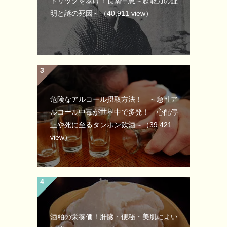
トリックを暴け！長南年恵～超能力の証
明と謎の死因～
（40,911 view）
危険なアルコール摂取方法！ ～急性ア
ルコール中毒が世界中で多発！ 心配停
止や死に至るタンポン飲酒～
（39,421
view）
酒粕の栄養価！肝臓・便秘・美肌によい