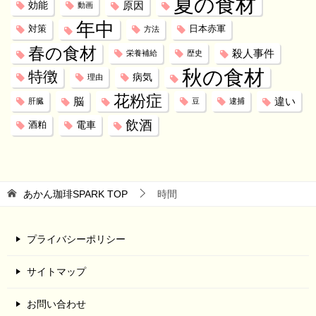
夏の食材
効能
原因
動画
年中
対策
日本赤軍
方法
春の食材
殺人事件
栄養補給
歴史
秋の食材
特徴
病気
理由
花粉症
脳
違い
肝臓
豆
逮捕
飲酒
電車
酒粕
あかん珈琲SPARK
TOP
時間
プライバシーポリシー
サイトマップ
お問い合わせ