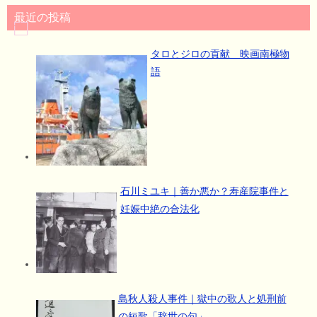
最近の投稿
タロとジロの貢献 映画南極物
語
石川ミユキ｜善か悪か？寿産院事件と
妊娠中絶の合法化
島秋人殺人事件｜獄中の歌人と処刑前
の短歌「辞世の句」