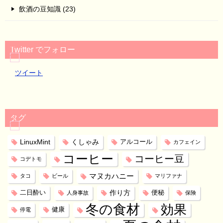
飲酒の豆知識 (23)
Twitter でフォロー
ツイート
タグ
LinuxMint
くしゃみ
アルコール
カフェイン
コーヒー
コーヒー豆
コデトモ
マヌカハニー
タコ
ビール
マリファナ
作り方
二日酔い
便秘
人身事故
保険
冬の食材
効果
健康
停電