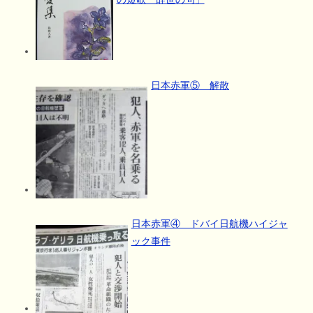
日本赤軍⑤ 解散
日本赤軍④ ドバイ日航機ハイジャ
ック事件