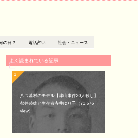
何の日？
電話占い
社会・ニュース
よく読まれている記事
八つ墓村のモデル【津山事件30人殺し】
都井睦雄と生存者寺井ゆり子
（71,676
view）