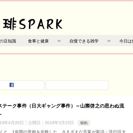
の豆知識
食事と健康
自慢できる雑学
今日は
ステーク事件（日大ギャング事件）～山際啓之の思わぬ流
～
019年4月20日
公開日：
2018年3月23日
騒動
くと、1年間の世相を反映した、さまざまな言葉が新語・流行語大