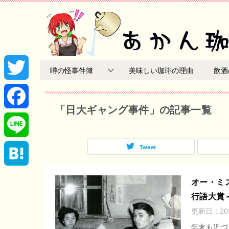
噂の怪事件簿
美味しい珈琲の理由
飲酒
T
「日大ギャング事件」の記事一覧
w
F
i
a
Tweet
L
t
c
i
H
オー・ミ
t
e
行語大賞
n
a
更新日：
2
e
b
e
t
年末も近づ