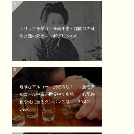
トリックを暴け！長南年恵～超能力の証
明と謎の死因～
（40,911 view）
危険なアルコール摂取方法！ ～急性ア
ルコール中毒が世界中で多発！ 心配停
止や死に至るタンポン飲酒～
（39,421
view）