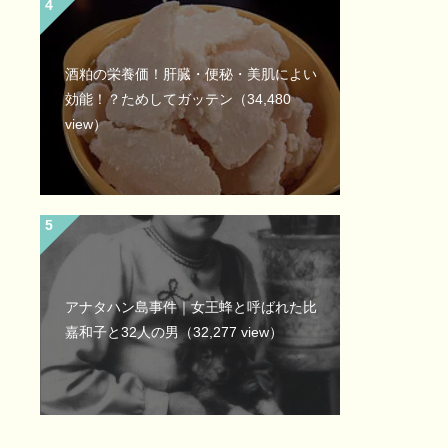
酒粕の栄養価！肝臓・便秘・美肌によい
効能！？ためしてガッテン
（34,480
view）
アナタハン島事件｜女王蜂と呼ばれた比
嘉和子と32人の男
（32,277 view）