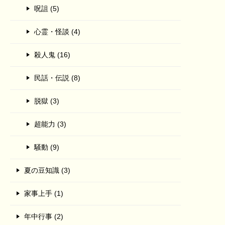
呪詛 (5)
心霊・怪談 (4)
殺人鬼 (16)
民話・伝説 (8)
脱獄 (3)
超能力 (3)
騒動 (9)
夏の豆知識 (3)
家事上手 (1)
年中行事 (2)