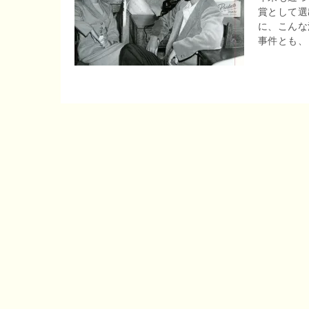
賞として選
r
o
に、こんな
e
事件とも、 
o
n
k
a