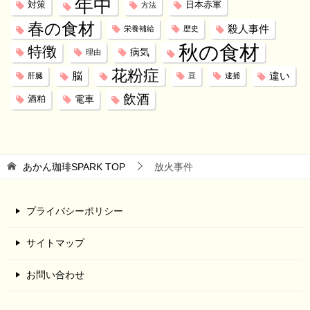
年中
対策
日本赤軍
方法
春の食材
殺人事件
栄養補給
歴史
秋の食材
特徴
病気
理由
花粉症
脳
違い
肝臓
豆
逮捕
飲酒
電車
酒粕
あかん珈琲SPARK
TOP
放火事件
プライバシーポリシー
サイトマップ
お問い合わせ