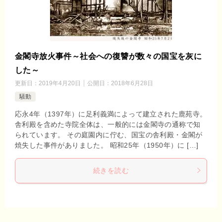
金閣寺放火事件～社会への復讐が数々の国宝を灰に
した～
更新日：
2019年4月20日
公開日：
2018年6月28日
騒動
応永4年（1397年）に足利義満によって建立された鹿苑寺。
舎利殿を含めた寺院全体は、一般的には金閣寺の通称で知
られています。 その庭園内に佇む、国宝の舎利殿・金閣が
焼失した事件がありました。 昭和25年（1950年）に […]
続きを読む