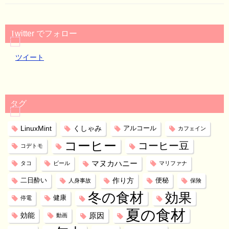
Twitter でフォロー
ツイート
タグ
LinuxMint
くしゃみ
アルコール
カフェイン
コーヒー
コーヒー豆
コデトモ
マヌカハニー
タコ
ビール
マリファナ
作り方
二日酔い
便秘
人身事故
保険
冬の食材
効果
健康
停電
夏の食材
効能
原因
動画