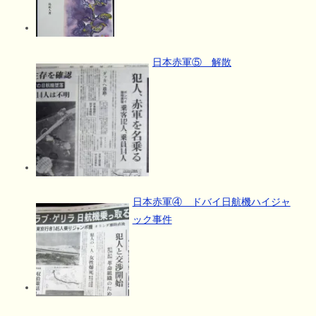
日本赤軍⑤ 解散
日本赤軍④ ドバイ日航機ハイジャ
ック事件