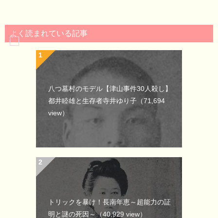
よく読まれている記事
八つ墓村のモデル【津山事件30人殺し】
都井睦雄と生存者寺井ゆり子
（71,694
view）
トリックを暴け！長南年恵～超能力の証
明と謎の死因～
（40,929 view）