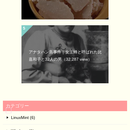
アナタハン島事件｜女王蜂と呼ばれた比
嘉和子と32人の男
（32,287 view）
カテゴリー
LinuxMint (6)