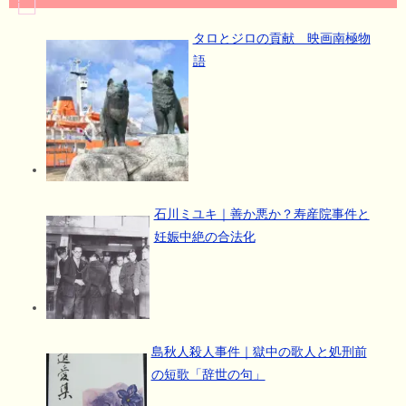
タロとジロの貢献 映画南極物
語
石川ミユキ｜善か悪か？寿産院事件と
妊娠中絶の合法化
島秋人殺人事件｜獄中の歌人と処刑前
の短歌「辞世の句」