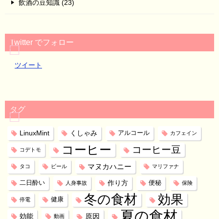
飲酒の豆知識 (23)
Twitter でフォロー
ツイート
タグ
LinuxMint
くしゃみ
アルコール
カフェイン
コーヒー
コーヒー豆
コデトモ
マヌカハニー
タコ
ビール
マリファナ
作り方
二日酔い
便秘
人身事故
保険
冬の食材
効果
健康
停電
夏の食材
効能
原因
動画