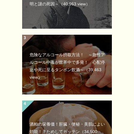
明と謎の死因～
（40,963 view）
危険なアルコール摂取方法！ ～急性ア
ルコール中毒が世界中で多発！ 心配停
止や死に至るタンポン飲酒～
（39,463
view）
酒粕の栄養価！肝臓・便秘・美肌によい
効能！？ためしてガッテン
（34,500