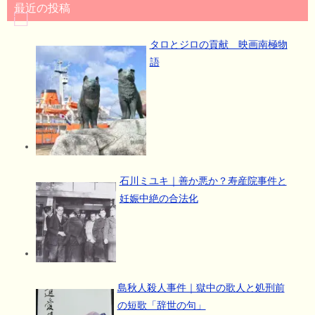
最近の投稿
タロとジロの貢献 映画南極物
語
石川ミユキ｜善か悪か？寿産院事件と
妊娠中絶の合法化
島秋人殺人事件｜獄中の歌人と処刑前
の短歌「辞世の句」