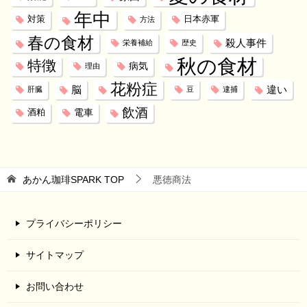
年中
対策
日本赤軍
方法
春の食材
殺人事件
栄養補給
歴史
秋の食材
特徴
病気
理由
花粉症
脳
違い
肝臓
豆
逮捕
飲酒
電車
酒粕
あかん珈琲SPARK
TOP
悪徳商法
プライバシーポリシー
サイトマップ
お問い合わせ