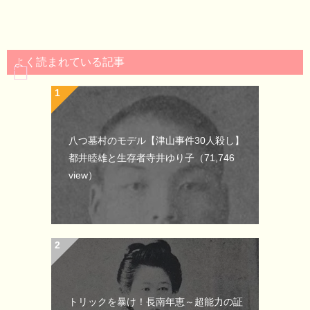
よく読まれている記事
八つ墓村のモデル【津山事件30人殺し】
都井睦雄と生存者寺井ゆり子
（71,746
view）
トリックを暴け！長南年恵～超能力の証