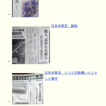
日本赤軍⑤ 解散
日本赤軍④ ドバイ日航機ハイジャ
ック事件