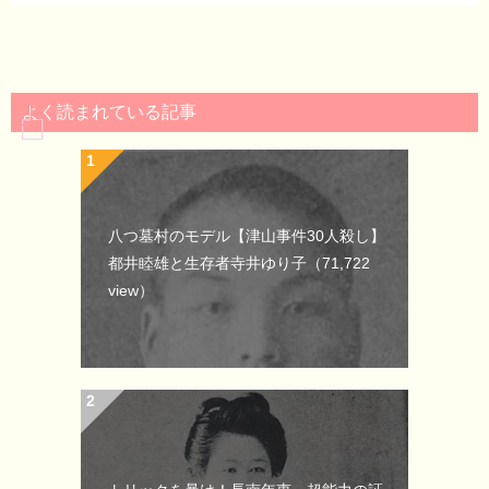
よく読まれている記事
八つ墓村のモデル【津山事件30人殺し】
都井睦雄と生存者寺井ゆり子
（71,722
view）