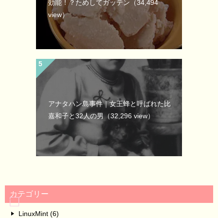
効能！？ためしてガッテン
（34,494
view）
アナタハン島事件｜女王蜂と呼ばれた比
嘉和子と32人の男
（32,296 view）
カテゴリー
LinuxMint (6)