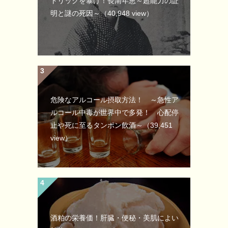
トリックを暴け！長南年恵～超能力の証
明と謎の死因～
（40,948 view）
危険なアルコール摂取方法！ ～急性ア
ルコール中毒が世界中で多発！ 心配停
止や死に至るタンポン飲酒～
（39,451
view）
酒粕の栄養価！肝臓・便秘・美肌によい