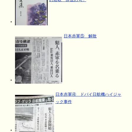
日本赤軍⑤ 解散
日本赤軍④ ドバイ日航機ハイジャ
ック事件