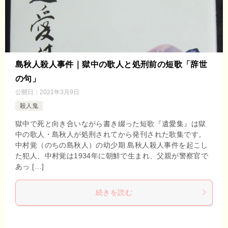
島秋人殺人事件｜獄中の歌人と処刑前の短歌「辞世
の句」
公開日：
2021年3月9日
殺人鬼
獄中で死と向き合いながら書き綴った短歌『遺愛集』は獄
中の歌人・島秋人が処刑されてから発刊された歌集です。
中村覚（のちの島秋人）の幼少期 島秋人殺人事件を起こし
た犯人、中村覚は1934年に朝鮮で生まれ、父親が警察官で
あっ […]
続きを読む