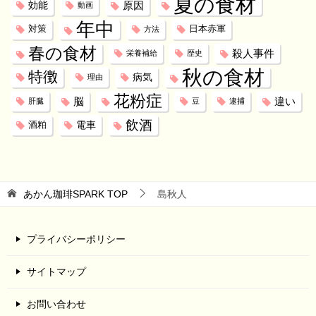
夏の食材
効能
原因
動画
年中
対策
日本赤軍
方法
春の食材
殺人事件
栄養補給
歴史
秋の食材
特徴
病気
理由
花粉症
脳
違い
肝臓
豆
逮捕
飲酒
電車
酒粕
あかん珈琲SPARK
TOP
島秋人
プライバシーポリシー
サイトマップ
お問い合わせ