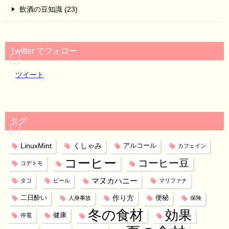
飲酒の豆知識 (23)
Twitter でフォロー
ツイート
タグ
LinuxMint
くしゃみ
アルコール
カフェイン
コーヒー
コーヒー豆
コデトモ
マヌカハニー
タコ
ビール
マリファナ
作り方
二日酔い
便秘
人身事故
保険
冬の食材
効果
健康
停電