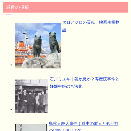
最近の投稿
タロとジロの貢献 映画南極物
語
石川ミユキ｜善か悪か？寿産院事件と
妊娠中絶の合法化
島秋人殺人事件｜獄中の歌人と処刑前
の短歌「辞世の句」