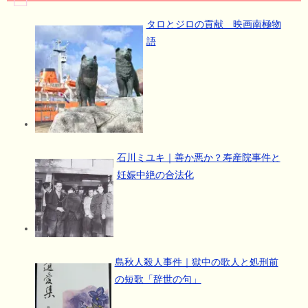
タロとジロの貢献 映画南極物
語
石川ミユキ｜善か悪か？寿産院事件と
妊娠中絶の合法化
島秋人殺人事件｜獄中の歌人と処刑前
の短歌「辞世の句」