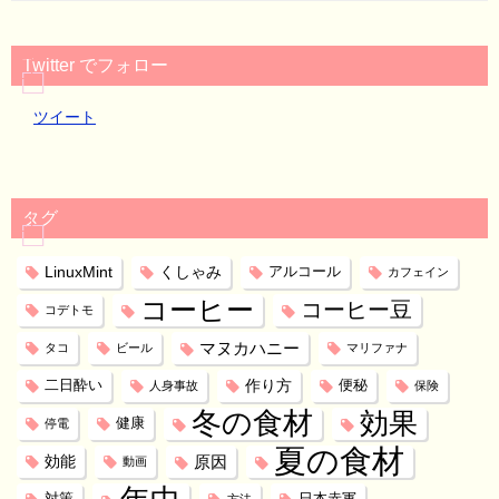
Twitter でフォロー
ツイート
タグ
LinuxMint
くしゃみ
アルコール
カフェイン
コーヒー
コーヒー豆
コデトモ
マヌカハニー
タコ
ビール
マリファナ
作り方
二日酔い
便秘
人身事故
保険
冬の食材
効果
健康
停電
夏の食材
効能
原因
動画