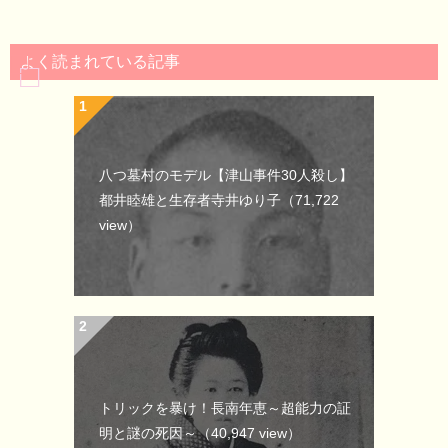
よく読まれている記事
八つ墓村のモデル【津山事件30人殺し】
都井睦雄と生存者寺井ゆり子
（71,722
view）
トリックを暴け！長南年恵～超能力の証
明と謎の死因～
（40,947 view）