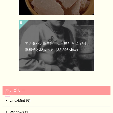
アナタハン島事件｜女王蜂と呼ばれた比
嘉和子と32人の男
（32,296 view）
カテゴリー
LinuxMint (6)
Windows (1)