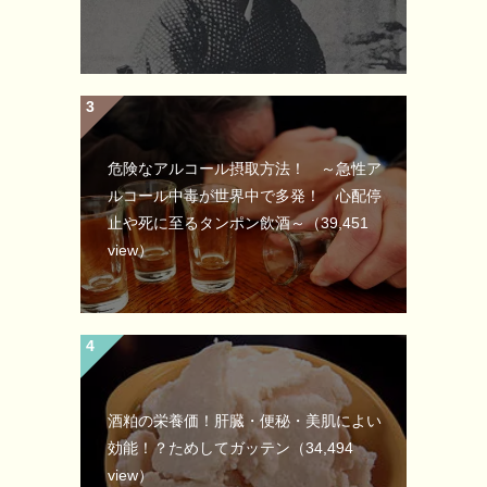
危険なアルコール摂取方法！ ～急性ア
ルコール中毒が世界中で多発！ 心配停
止や死に至るタンポン飲酒～
（39,451
view）
酒粕の栄養価！肝臓・便秘・美肌によい
効能！？ためしてガッテン
（34,494
view）