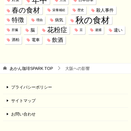
年中
対策
日本赤軍
方法
春の食材
殺人事件
栄養補給
歴史
秋の食材
特徴
病気
理由
花粉症
脳
違い
肝臓
豆
逮捕
飲酒
電車
酒粕
あかん珈琲SPARK
TOP
大阪への影響
プライバシーポリシー
サイトマップ
お問い合わせ