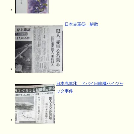
日本赤軍⑤ 解散
日本赤軍④ ドバイ日航機ハイジャ
ック事件