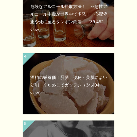
危険なアルコール摂取方法！ ～急性ア
ルコール中毒が世界中で多発！ 心配停
止や死に至るタンポン飲酒～
（39,452
view）
酒粕の栄養価！肝臓・便秘・美肌によい
効能！？ためしてガッテン
（34,494
view）