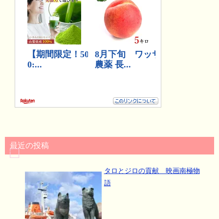
最近の投稿
タロとジロの貢献 映画南極物
語