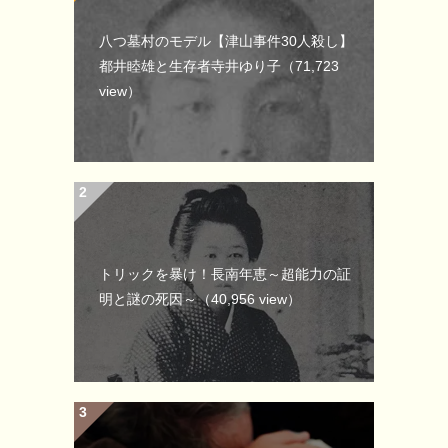
八つ墓村のモデル【津山事件30人殺し】
都井睦雄と生存者寺井ゆり子
（71,723
view）
トリックを暴け！長南年恵～超能力の証
明と謎の死因～
（40,956 view）