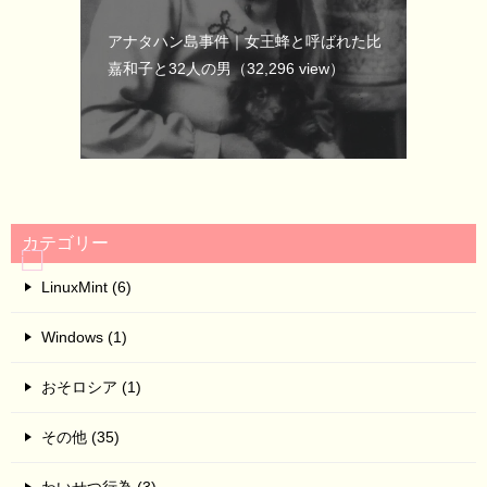
アナタハン島事件｜女王蜂と呼ばれた比
嘉和子と32人の男
（32,296 view）
カテゴリー
LinuxMint (6)
Windows (1)
おそロシア (1)
その他 (35)
わいせつ行為 (3)