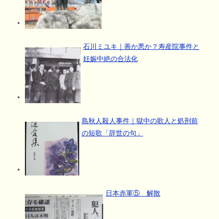
石川ミユキ｜善か悪か？寿産院事件と
妊娠中絶の合法化
島秋人殺人事件｜獄中の歌人と処刑前
の短歌「辞世の句」
日本赤軍⑤ 解散