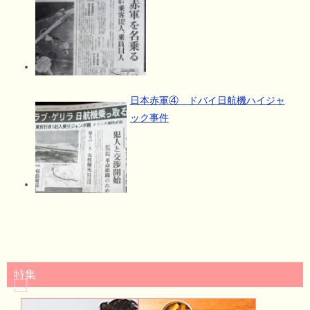
日本赤軍④ ドバイ日航機ハイジャ
ック事件
特集