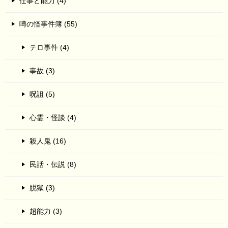
仕事と能力 (4)
噂の怪事件簿 (55)
テロ事件 (4)
事故 (3)
呪詛 (5)
心霊・怪談 (4)
殺人鬼 (16)
民話・伝説 (8)
脱獄 (3)
超能力 (3)