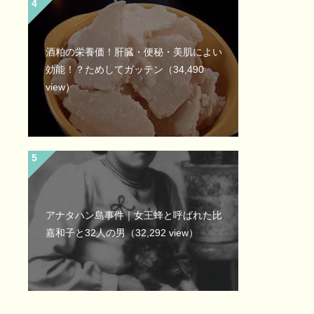
酒粕の栄養価！肝臓・便秘・美肌によい
効能！？ためしてガッテン
（34,490
view）
アナタハン島事件｜女王蜂と呼ばれた比
嘉和子と32人の男
（32,292 view）