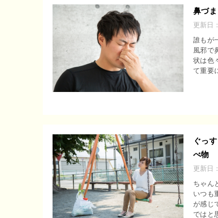
鼻づま
更新日
誰もが
風邪で
状は色
て重要に
ぐっす
べ物
更新日
ちゃん
いつも
が感じ
ではと思