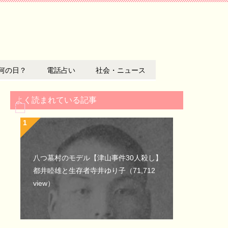
何の日？
電話占い
社会・ニュース
よく読まれている記事
八つ墓村のモデル【津山事件30人殺し】
都井睦雄と生存者寺井ゆり子
（71,712
view）