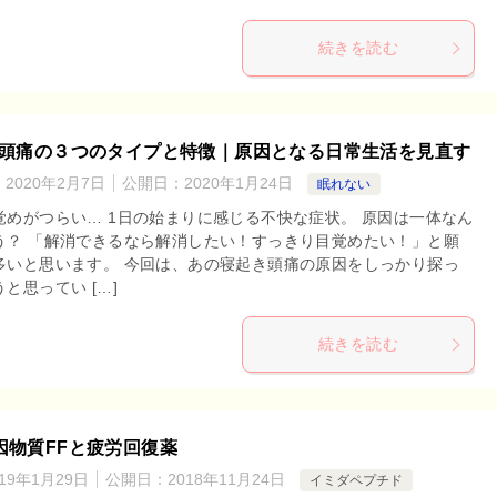
続きを読む
頭痛の３つのタイプと特徴｜原因となる日常生活を見直す
：
2020年2月7日
公開日：
2020年1月24日
眠れない
覚めがつらい… 1日の始まりに感じる不快な症状。 原因は一体なん
う？ 「解消できるなら解消したい！すっきり目覚めたい！」と願
多いと思います。 今回は、あの寝起き頭痛の原因をしっかり探っ
と思ってい […]
続きを読む
因物質FFと疲労回復薬
019年1月29日
公開日：
2018年11月24日
イミダペプチド