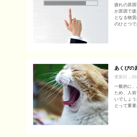
疲れの原因
が原因で疲
となる物質
のひとつであ
あくびの
更新日：
2
一般的に、
ため、人前
いでしょう
とって重要か