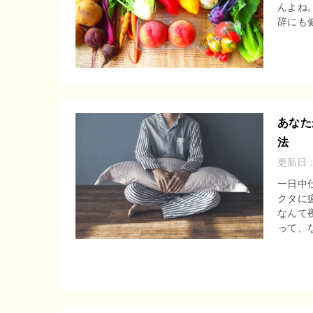
んよね
r
o
辞にも健
e
o
n
k
a
あなた
法
更新日
一日中
クタに
なんて
って、な