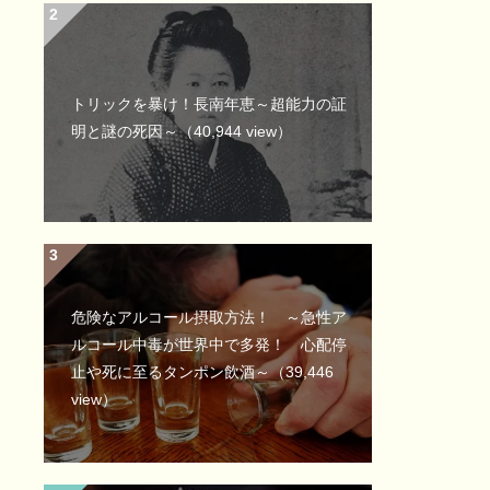
トリックを暴け！長南年恵～超能力の証
明と謎の死因～
（40,944 view）
危険なアルコール摂取方法！ ～急性ア
ルコール中毒が世界中で多発！ 心配停
止や死に至るタンポン飲酒～
（39,446
view）