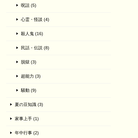
呪詛 (5)
心霊・怪談 (4)
殺人鬼 (16)
民話・伝説 (8)
脱獄 (3)
超能力 (3)
騒動 (9)
夏の豆知識 (3)
家事上手 (1)
年中行事 (2)