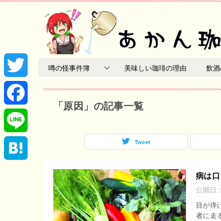
噂の怪事件簿
美味しい珈琲の理由
飲酒
T
「原因」の記事一覧
w
F
i
a
Tweet
L
t
c
i
H
病は口
t
e
公開日
n
a
目が痒
e
b
e
者に走
t