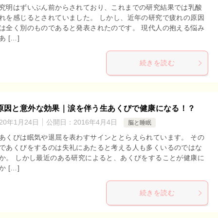
究明はずいぶん前からされており、これまでの研究結果では乳酸
れを感じるとされていました。 しかし、近年の研究で疲れの原因
は全く別のものであると発表されたのです。 現代人の抱える悩み
 […]
続きを読む
原因と意外な効果｜涙を伴う生あくびで健康になる！？
020年1月24日
公開日：
2016年4月4日
脳と睡眠
あくびは眠気や退屈を表わすサインととらえられています。 その
であくびをするのは失礼にあたると考える人も多くいるのではな
か。 しかし最近のある研究によると、あくびをすることが健康に
 […]
続きを読む