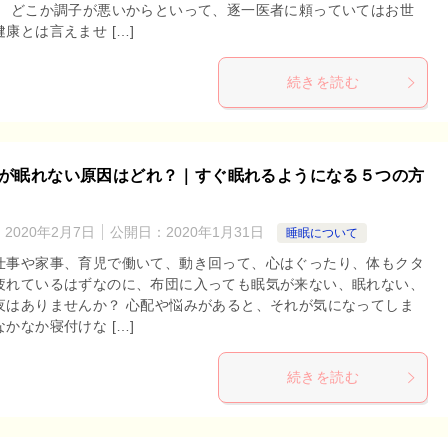
。 どこか調子が悪いからといって、逐一医者に頼っていてはお世
康とは言えませ […]
続きを読む
が眠れない原因はどれ？｜すぐ眠れるようになる５つの方
：
2020年2月7日
公開日：
2020年1月31日
睡眠について
仕事や家事、育児で働いて、動き回って、心はぐったり、体もクタ
疲れているはずなのに、布団に入っても眠気が来ない、眠れない、
夜はありませんか？ 心配や悩みがあると、それが気になってしま
かなか寝付けな […]
続きを読む