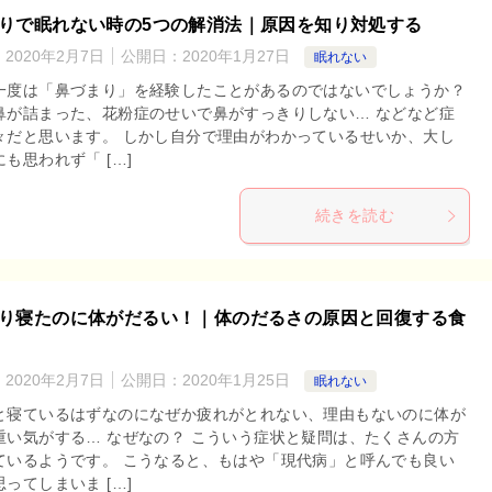
りで眠れない時の5つの解消法｜原因を知り対処する
：
2020年2月7日
公開日：
2020年1月27日
眠れない
一度は「鼻づまり」を経験したことがあるのではないでしょうか？
鼻が詰まった、花粉症のせいで鼻がすっきりしない… などなど症
々だと思います。 しかし自分で理由がわかっているせいか、大し
も思われず「 […]
続きを読む
り寝たのに体がだるい！｜体のだるさの原因と回復する食
：
2020年2月7日
公開日：
2020年1月25日
眠れない
と寝ているはずなのになぜか疲れがとれない、理由もないのに体が
重い気がする… なぜなの？ こういう症状と疑問は、たくさんの方
ているようです。 こうなると、もはや「現代病」と呼んでも良い
ってしまいま […]