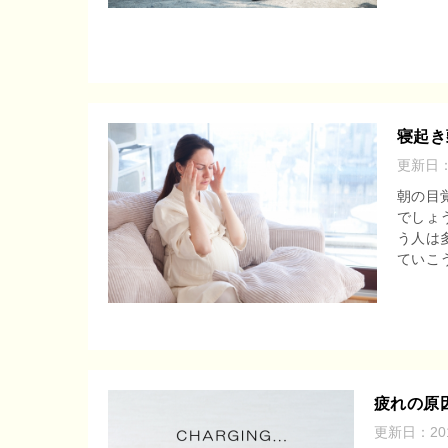
寝起き
更新日
朝の目
でしょ
う人は
ていこう
疲れの原
更新日：
2