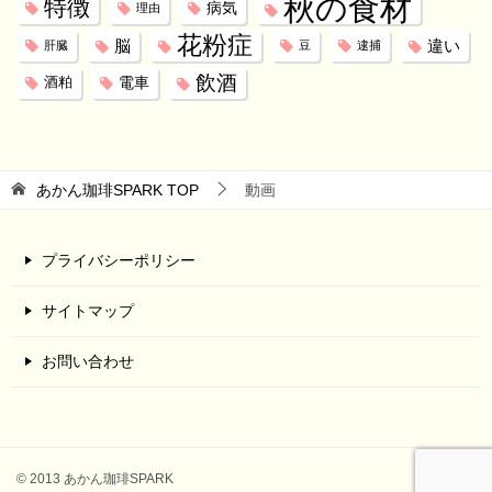
秋の食材
特徴
病気
理由
花粉症
脳
違い
肝臓
豆
逮捕
飲酒
電車
酒粕
あかん珈琲SPARK
TOP
動画
プライバシーポリシー
サイトマップ
お問い合わせ
© 2013 あかん珈琲SPARK