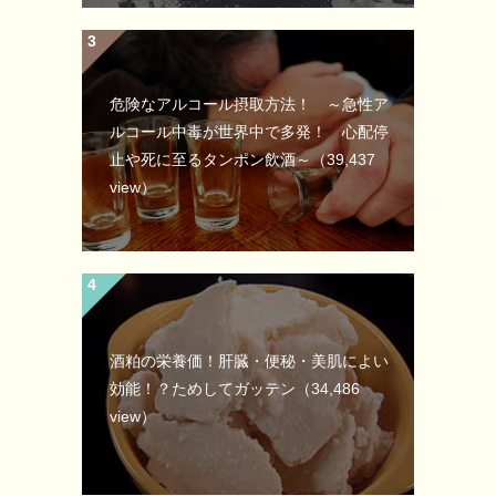
危険なアルコール摂取方法！ ～急性ア
ルコール中毒が世界中で多発！ 心配停
止や死に至るタンポン飲酒～
（39,437
view）
酒粕の栄養価！肝臓・便秘・美肌によい
効能！？ためしてガッテン
（34,486
view）