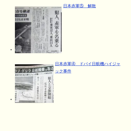
日本赤軍⑤ 解散
日本赤軍④ ドバイ日航機ハイジャ
ック事件