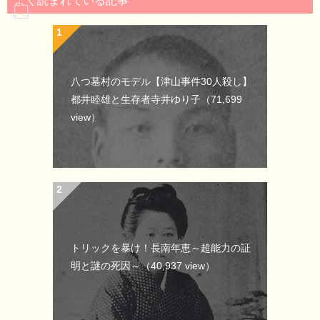
よく読まれている記事
八つ墓村のモデル【津山事件30人殺し】
都井睦雄と生存者寺井ゆり子
（71,699
view）
トリックを暴け！長南年恵～超能力の証
明と謎の死因～
（40,937 view）