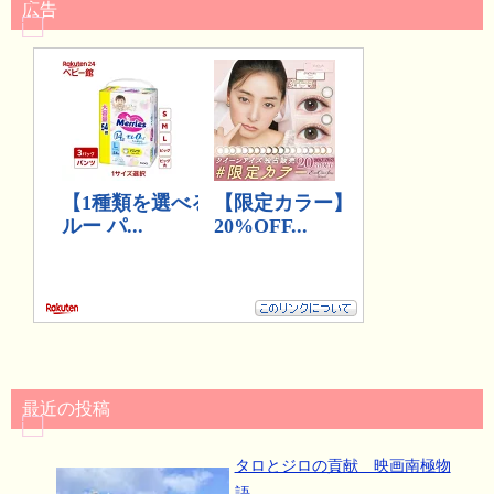
広告
最近の投稿
タロとジロの貢献 映画南極物
語