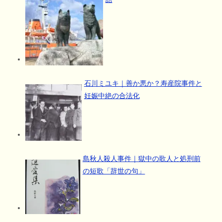
石川ミユキ｜善か悪か？寿産院事件と
妊娠中絶の合法化
島秋人殺人事件｜獄中の歌人と処刑前
の短歌「辞世の句」