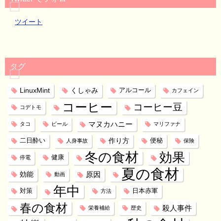
ツイート
タグ
LinuxMint
くしゃみ
アルコール
カフェイン
コーヒー
コーヒー豆
コデトモ
マヌカハニー
タコ
ビール
マリファナ
作り方
二日酔い
便秘
人身事故
保険
冬の食材
効果
健康
停電
夏の食材
効能
原因
動画
年中
対策
日本赤軍
方法
春の食材
殺人事件
栄養補給
歴史