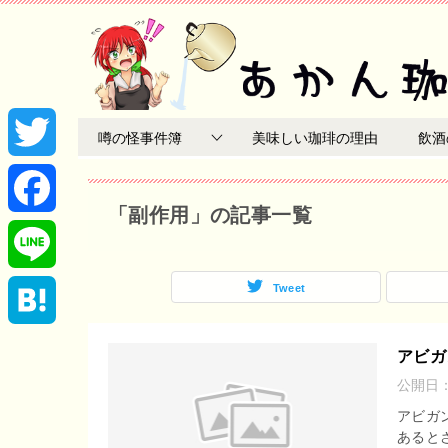
噂の怪事件簿
美味しい珈琲の理由
飲酒
T
「副作用」の記事一覧
w
F
i
a
Tweet
L
t
c
i
H
アビガ
t
e
公開日
n
a
アビガ
e
b
e
あると
t