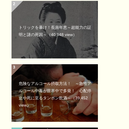
トリックを暴け！長南年恵～超能力の証
明と謎の死因～
（40,948 view）
危険なアルコール摂取方法！ ～急性ア
ルコール中毒が世界中で多発！ 心配停
止や死に至るタンポン飲酒～
（39,452
view）