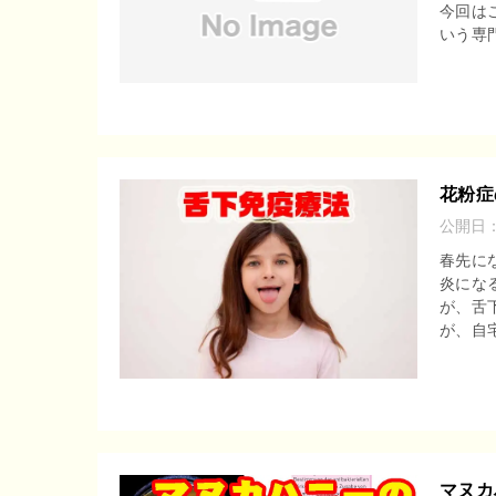
今回は
r
o
いう専門
e
o
n
k
a
花粉症
公開日
春先に
炎にな
が、舌
が、自宅
マヌカ