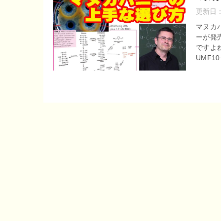
更新日
マヌカ
ーが発
ですよ
UMF1