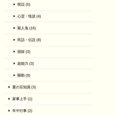
呪詛 (5)
心霊・怪談 (4)
殺人鬼 (16)
民話・伝説 (8)
脱獄 (3)
超能力 (3)
騒動 (9)
夏の豆知識 (3)
家事上手 (1)
年中行事 (2)