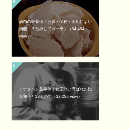
酒粕の栄養価！肝臓・便秘・美肌によい
効能！？ためしてガッテン
（34,494
view）
アナタハン島事件｜女王蜂と呼ばれた比
嘉和子と32人の男
（32,296 view）