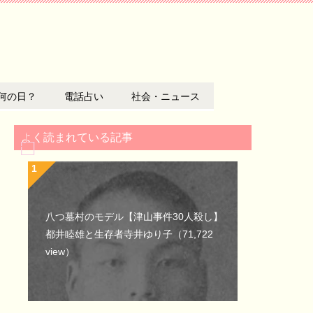
何の日？
電話占い
社会・ニュース
よく読まれている記事
八つ墓村のモデル【津山事件30人殺し】
都井睦雄と生存者寺井ゆり子
（71,722
view）