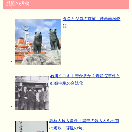
最近の投稿
タロとジロの貢献 映画南極物
語
石川ミユキ｜善か悪か？寿産院事件と
妊娠中絶の合法化
島秋人殺人事件｜獄中の歌人と処刑前
の短歌「辞世の句」