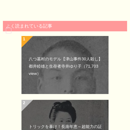
よく読まれている記事
八つ墓村のモデル【津山事件30人殺し】
都井睦雄と生存者寺井ゆり子
（71,703
view）
トリックを暴け！長南年恵～超能力の証