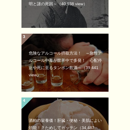
明と謎の死因～
（40,938 view）
危険なアルコール摂取方法！ ～急性ア
ルコール中毒が世界中で多発！ 心配停
止や死に至るタンポン飲酒～
（39,441
view）
酒粕の栄養価！肝臓・便秘・美肌によい
効能！？ためしてガッテン
（34,487