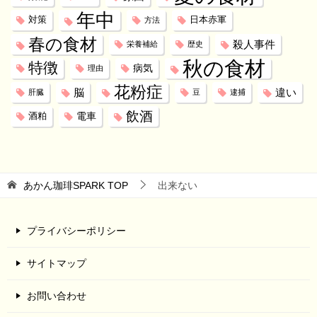
年中
対策
日本赤軍
方法
春の食材
殺人事件
栄養補給
歴史
秋の食材
特徴
病気
理由
花粉症
脳
違い
肝臓
豆
逮捕
飲酒
電車
酒粕
あかん珈琲SPARK
TOP
出来ない
プライバシーポリシー
サイトマップ
お問い合わせ