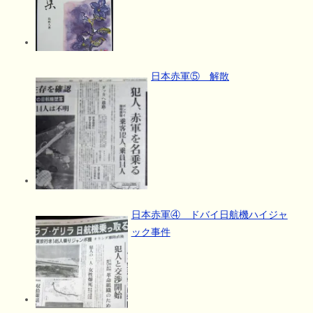
日本赤軍⑤ 解散
日本赤軍④ ドバイ日航機ハイジャ
ック事件