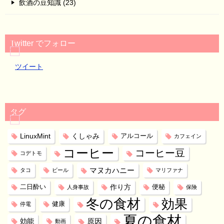
飲酒の豆知識 (23)
Twitter でフォロー
ツイート
タグ
LinuxMint
くしゃみ
アルコール
カフェイン
コーヒー
コーヒー豆
コデトモ
マヌカハニー
タコ
ビール
マリファナ
作り方
二日酔い
便秘
人身事故
保険
冬の食材
効果
健康
停電
夏の食材
効能
原因
動画