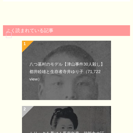
よく読まれている記事
八つ墓村のモデル【津山事件30人殺し】
都井睦雄と生存者寺井ゆり子
（71,722
view）