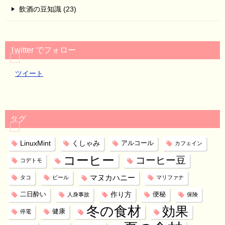
飲酒の豆知識 (23)
Twitter でフォロー
ツイート
タグ
LinuxMint
くしゃみ
アルコール
カフェイン
コーヒー
コーヒー豆
コデトモ
マヌカハニー
タコ
ビール
マリファナ
作り方
二日酔い
便秘
人身事故
保険
冬の食材
効果
健康
停電