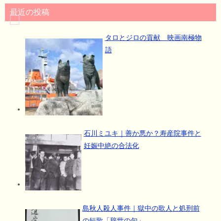
最近の投稿
タロとジロの貢献 映画南極物
語
石川ミユキ｜善か悪か？寿産院事件と
妊娠中絶の合法化
島秋人殺人事件｜獄中の歌人と処刑前
の短歌「辞世の句」