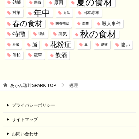
夏の食材
効能
原因
動画
年中
対策
日本赤軍
方法
春の食材
殺人事件
栄養補給
歴史
秋の食材
特徴
病気
理由
花粉症
脳
違い
肝臓
豆
逮捕
飲酒
電車
酒粕
あかん珈琲SPARK
TOP
処理
プライバシーポリシー
サイトマップ
お問い合わせ