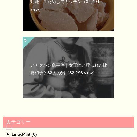
効能！？ためしてガッテン
（34,494
view）
アナタハン島事件｜女王蜂と呼ばれた比
嘉和子と32人の男
（32,296 view）
カテゴリー
LinuxMint (6)