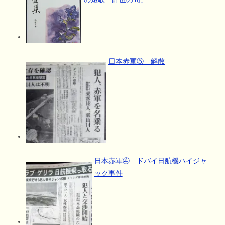
日本赤軍⑤ 解散
日本赤軍④ ドバイ日航機ハイジャ
ック事件