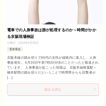
電車での人身事故は誰が処理するのか～時間がかか
る京阪現場検証
公開日：
2018年6月30日
電車事故
京阪本線の踏み切りで60代の女性が線路内に進入し、人身
事故発生。 6月30日午前7時20分頃のことだったと報道され
ています。 人身事故が起こった現場は、京阪本線樟葉駅～
橋本駅間の踏み切りだということで時間帯からも目撃者が
[…]
続きを読む