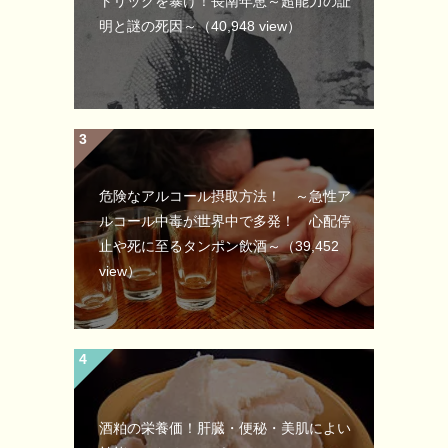
トリックを暴け！長南年恵～超能力の証
明と謎の死因～
（40,948 view）
危険なアルコール摂取方法！ ～急性ア
ルコール中毒が世界中で多発！ 心配停
止や死に至るタンポン飲酒～
（39,452
view）
酒粕の栄養価！肝臓・便秘・美肌によい