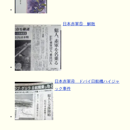
日本赤軍⑤ 解散
日本赤軍④ ドバイ日航機ハイジャ
ック事件