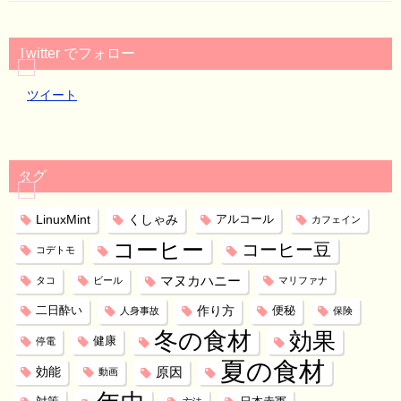
Twitter でフォロー
ツイート
タグ
LinuxMint
くしゃみ
アルコール
カフェイン
コーヒー
コーヒー豆
コデトモ
マヌカハニー
タコ
ビール
マリファナ
作り方
二日酔い
便秘
人身事故
保険
冬の食材
効果
健康
停電
夏の食材
効能
原因
動画