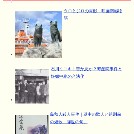
タロとジロの貢献 映画南極物
語
石川ミユキ｜善か悪か？寿産院事件と
妊娠中絶の合法化
島秋人殺人事件｜獄中の歌人と処刑前
の短歌「辞世の句」