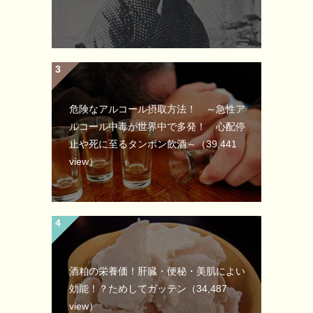
危険なアルコール摂取方法！ ～急性ア
ルコール中毒が世界中で多発！ 心配停
止や死に至るタンポン飲酒～
（39,441
view）
酒粕の栄養価！肝臓・便秘・美肌によい
効能！？ためしてガッテン
（34,487
view）