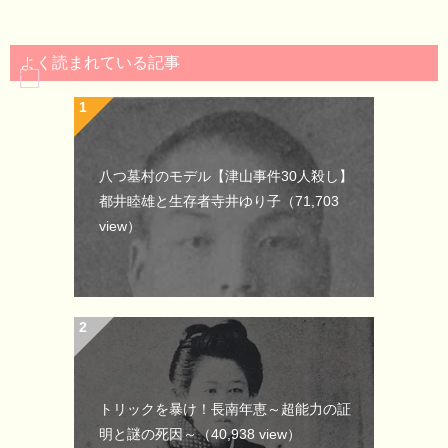
よく読まれている記事
八つ墓村のモデル【津山事件30人殺し】
都井睦雄と生存者寺井ゆり子
（71,703
view）
トリックを暴け！長南年恵～超能力の証
明と謎の死因～
（40,938 view）