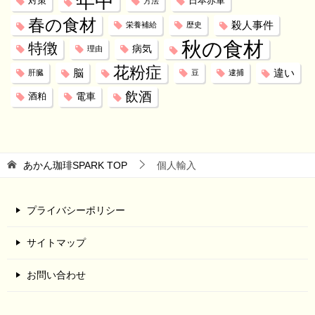
年中
対策
日本赤軍
方法
春の食材
殺人事件
栄養補給
歴史
秋の食材
特徴
病気
理由
花粉症
脳
違い
肝臓
豆
逮捕
飲酒
電車
酒粕
あかん珈琲SPARK
TOP
個人輸入
プライバシーポリシー
サイトマップ
お問い合わせ