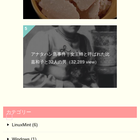
アナタハン島事件｜女王蜂と呼ばれた比
嘉和子と32人の男
（32,289 view）
カテゴリー
LinuxMint (6)
Windows (1)