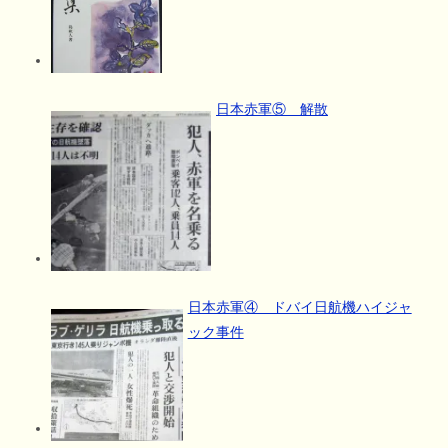
日本赤軍⑤ 解散
日本赤軍④ ドバイ日航機ハイジャ
ック事件