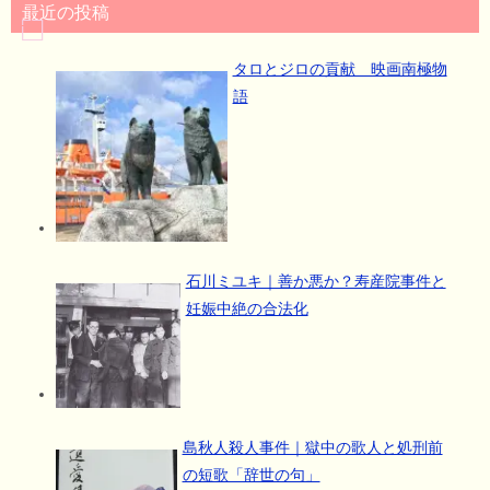
最近の投稿
タロとジロの貢献 映画南極物
語
石川ミユキ｜善か悪か？寿産院事件と
妊娠中絶の合法化
島秋人殺人事件｜獄中の歌人と処刑前
の短歌「辞世の句」