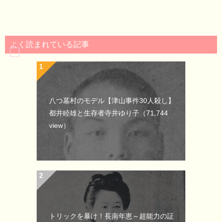
よく読まれている記事
八つ墓村のモデル【津山事件30人殺し】
都井睦雄と生存者寺井ゆり子
（71,744
view）
トリックを暴け！長南年恵～超能力の証