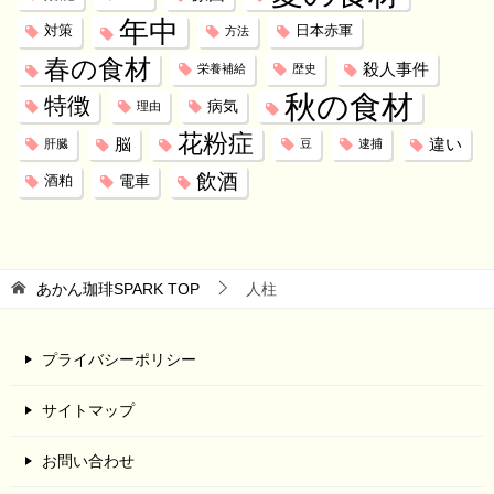
年中
対策
日本赤軍
方法
春の食材
殺人事件
栄養補給
歴史
秋の食材
特徴
病気
理由
花粉症
脳
違い
肝臓
豆
逮捕
飲酒
電車
酒粕
あかん珈琲SPARK
TOP
人柱
プライバシーポリシー
サイトマップ
お問い合わせ