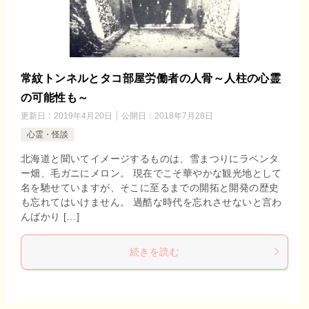
常紋トンネルとタコ部屋労働者の人骨～人柱の心霊
の可能性も～
更新日：
2019年4月20日
公開日：
2018年7月28日
心霊・怪談
北海道と聞いてイメージするものは、雪まつりにラベンタ
ー畑、毛ガニにメロン。 現在でこそ華やかな観光地として
名を馳せていますが、そこに至るまでの開拓と開発の歴史
も忘れてはいけません。 過酷な時代を忘れさせないと言わ
んばかり […]
続きを読む