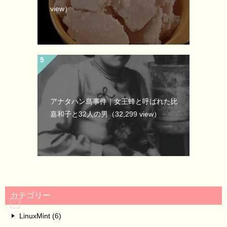
view）
アナタハン島事件｜女王蜂と呼ばれた比
嘉和子と32人の男
（32,299 view）
カテゴリー
LinuxMint (6)