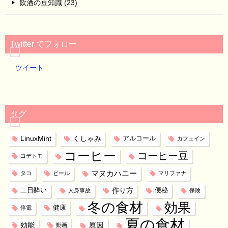
飲酒の豆知識 (23)
Twitter でフォロー
ツイート
タグ
LinuxMint
くしゃみ
アルコール
カフェイン
コーヒー
コーヒー豆
コデトモ
マヌカハニー
タコ
ビール
マリファナ
作り方
二日酔い
便秘
人身事故
保険
冬の食材
効果
健康
停電
夏の食材
効能
原因
動画