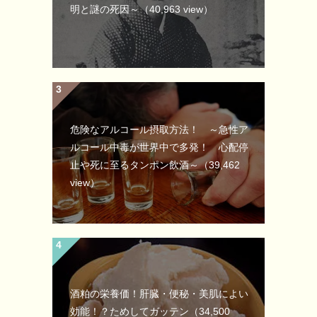
明と謎の死因～
（40,963 view）
危険なアルコール摂取方法！ ～急性ア
ルコール中毒が世界中で多発！ 心配停
止や死に至るタンポン飲酒～
（39,462
view）
酒粕の栄養価！肝臓・便秘・美肌によい
効能！？ためしてガッテン
（34,500