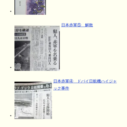
日本赤軍⑤ 解散
日本赤軍④ ドバイ日航機ハイジャ
ック事件