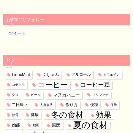
Twitter でフォロー
ツイート
タグ
LinuxMint
くしゃみ
アルコール
カフェイン
コーヒー
コーヒー豆
コデトモ
マヌカハニー
タコ
ビール
マリファナ
作り方
二日酔い
便秘
人身事故
保険
冬の食材
効果
健康
停電
夏の食材
効能
原因
動画