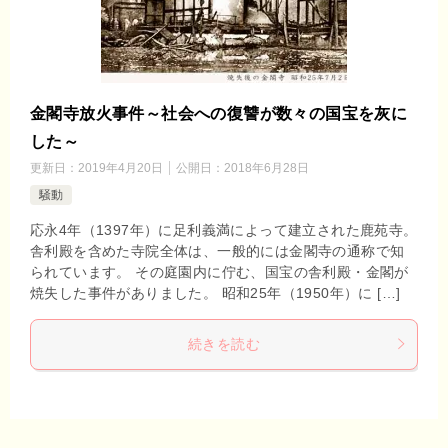
金閣寺放火事件～社会への復讐が数々の国宝を灰に
した～
更新日：
2019年4月20日
公開日：
2018年6月28日
騒動
応永4年（1397年）に足利義満によって建立された鹿苑寺。
舎利殿を含めた寺院全体は、一般的には金閣寺の通称で知
られています。 その庭園内に佇む、国宝の舎利殿・金閣が
焼失した事件がありました。 昭和25年（1950年）に […]
続きを読む