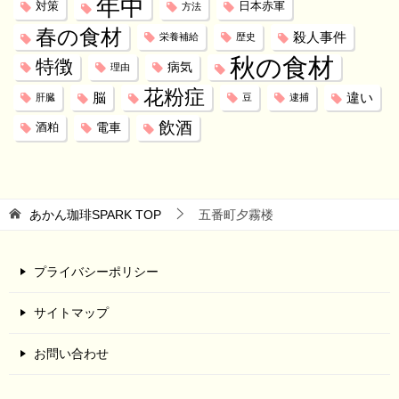
年中
対策
日本赤軍
方法
春の食材
殺人事件
栄養補給
歴史
秋の食材
特徴
病気
理由
花粉症
脳
違い
肝臓
豆
逮捕
飲酒
電車
酒粕
あかん珈琲SPARK
TOP
五番町夕霧楼
プライバシーポリシー
サイトマップ
お問い合わせ