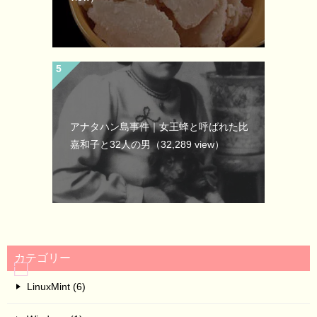
アナタハン島事件｜女王蜂と呼ばれた比
嘉和子と32人の男
（32,289 view）
カテゴリー
LinuxMint (6)