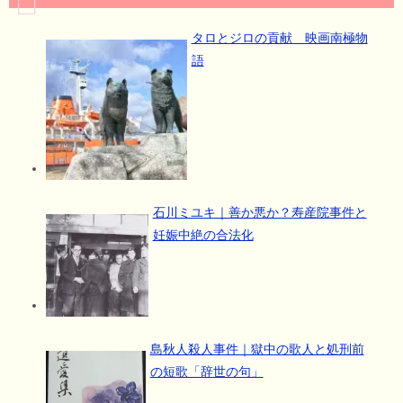
タロとジロの貢献 映画南極物
語
石川ミユキ｜善か悪か？寿産院事件と
妊娠中絶の合法化
島秋人殺人事件｜獄中の歌人と処刑前
の短歌「辞世の句」