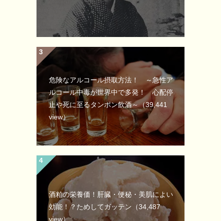
危険なアルコール摂取方法！ ～急性ア
ルコール中毒が世界中で多発！ 心配停
止や死に至るタンポン飲酒～
（39,441
view）
酒粕の栄養価！肝臓・便秘・美肌によい
効能！？ためしてガッテン
（34,487
view）