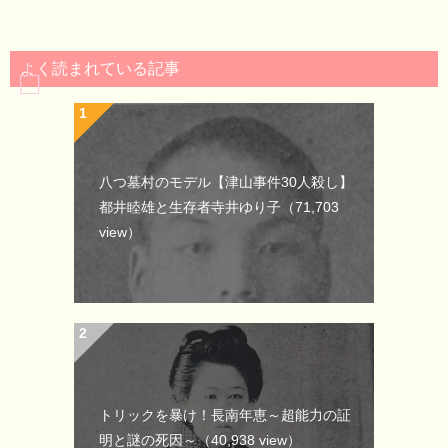
よく読まれている記事
八つ墓村のモデル【津山事件30人殺し】
都井睦雄と生存者寺井ゆり子
（71,703
view）
トリックを暴け！長南年恵～超能力の証
明と謎の死因～
（40,938 view）