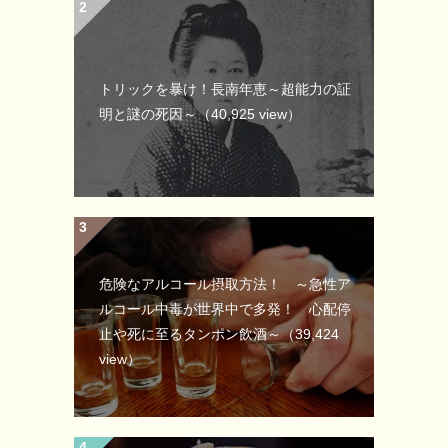
トリックを暴け！長南年恵～超能力の証
明と謎の死因～
（40,925 view）
危険なアルコール摂取方法！ ～急性ア
ルコール中毒が世界中で多発！ 心配停
止や死に至るタンポン飲酒～
（39,424
view）