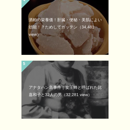
酒粕の栄養価！肝臓・便秘・美肌によい
効能！？ためしてガッテン
（34,481
view）
アナタハン島事件｜女王蜂と呼ばれた比
嘉和子と32人の男
（32,281 view）