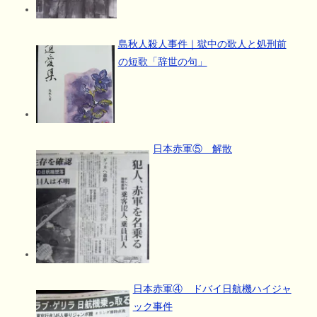
島秋人殺人事件｜獄中の歌人と処刑前
の短歌「辞世の句」
日本赤軍⑤ 解散
日本赤軍④ ドバイ日航機ハイジャ
ック事件