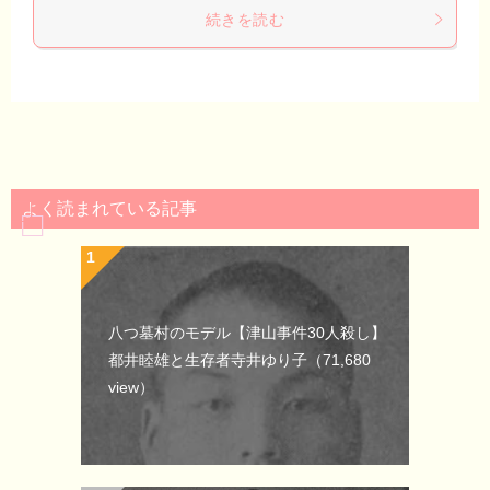
続きを読む
よく読まれている記事
八つ墓村のモデル【津山事件30人殺し】
都井睦雄と生存者寺井ゆり子
（71,680
view）