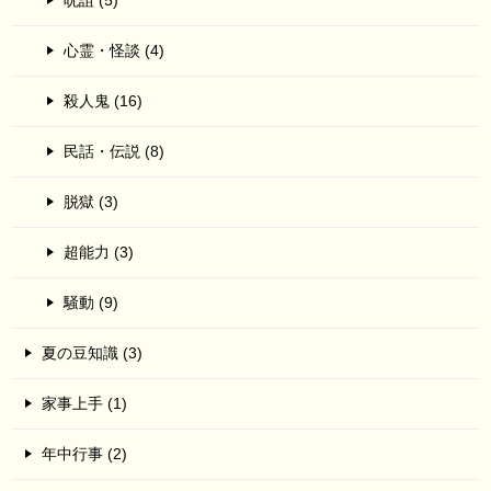
呪詛 (5)
心霊・怪談 (4)
殺人鬼 (16)
民話・伝説 (8)
脱獄 (3)
超能力 (3)
騒動 (9)
夏の豆知識 (3)
家事上手 (1)
年中行事 (2)