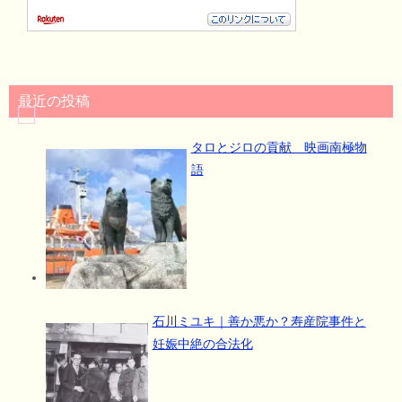
最近の投稿
タロとジロの貢献 映画南極物
語
石川ミユキ｜善か悪か？寿産院事件と
妊娠中絶の合法化