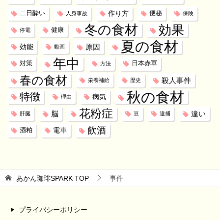
作り方
二日酔い
便秘
人身事故
保険
冬の食材
効果
健康
停電
夏の食材
効能
原因
動画
年中
対策
日本赤軍
方法
春の食材
殺人事件
栄養補給
歴史
秋の食材
特徴
病気
理由
花粉症
脳
違い
肝臓
豆
逮捕
飲酒
電車
酒粕
あかん珈琲SPARK
TOP
事件
プライバシーポリシー