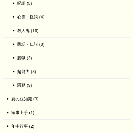
呪詛 (5)
心霊・怪談 (4)
殺人鬼 (16)
民話・伝説 (8)
脱獄 (3)
超能力 (3)
騒動 (9)
夏の豆知識 (3)
家事上手 (1)
年中行事 (2)