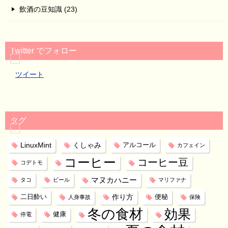
飲酒の豆知識 (23)
Twitter でフォロー
ツイート
タグ
LinuxMint
くしゃみ
アルコール
カフェイン
コーヒー
コーヒー豆
コデトモ
マヌカハニー
タコ
ビール
マリファナ
作り方
二日酔い
便秘
人身事故
保険
冬の食材
効果
健康
停電