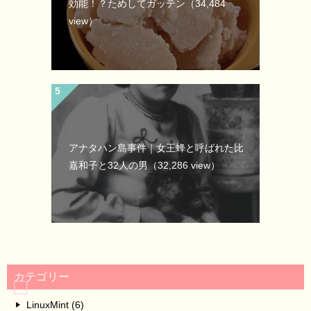
効能！？ためしてガッテン
（34,484
view）
アナタハン島事件｜女王蜂と呼ばれた比
嘉和子と32人の男
（32,286 view）
カテゴリー
LinuxMint (6)