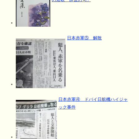
日本赤軍⑤ 解散
日本赤軍④ ドバイ日航機ハイジャ
ック事件