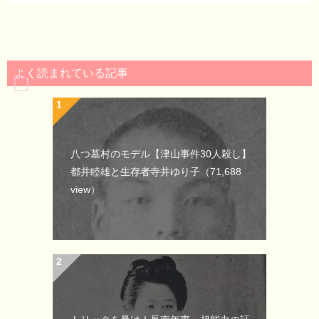
よく読まれている記事
八つ墓村のモデル【津山事件30人殺し】
都井睦雄と生存者寺井ゆり子
（71,688
view）