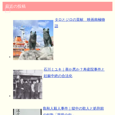
最近の投稿
タロとジロの貢献 映画南極物
語
石川ミユキ｜善か悪か？寿産院事件と
妊娠中絶の合法化
島秋人殺人事件｜獄中の歌人と処刑前
の短歌「辞世の句」