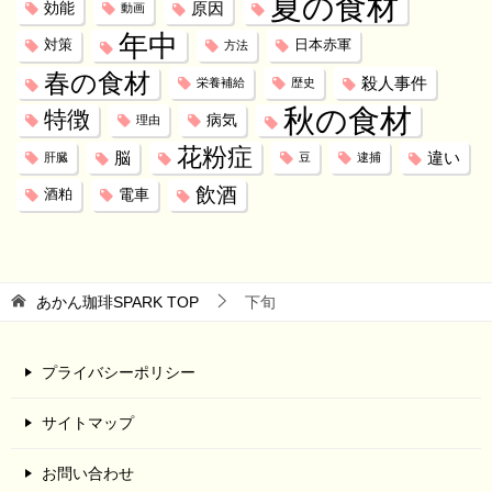
夏の食材
効能
原因
動画
年中
対策
日本赤軍
方法
春の食材
殺人事件
栄養補給
歴史
秋の食材
特徴
病気
理由
花粉症
脳
違い
肝臓
豆
逮捕
飲酒
電車
酒粕
あかん珈琲SPARK
TOP
下旬
プライバシーポリシー
サイトマップ
お問い合わせ