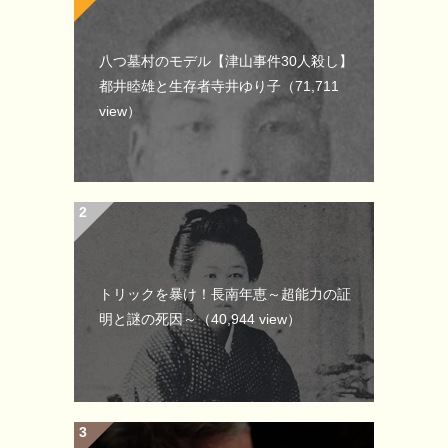
八つ墓村のモデル【津山事件30人殺し】
都井睦雄と生存者寺井ゆり子
（71,711
view）
トリックを暴け！長南年恵～超能力の証
明と謎の死因～
（40,944 view）