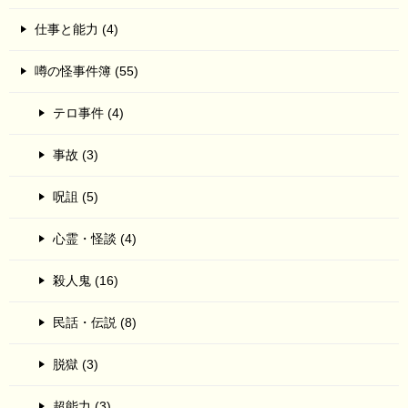
仕事と能力 (4)
噂の怪事件簿 (55)
テロ事件 (4)
事故 (3)
呪詛 (5)
心霊・怪談 (4)
殺人鬼 (16)
民話・伝説 (8)
脱獄 (3)
超能力 (3)