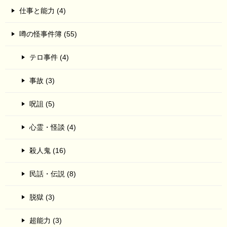
仕事と能力 (4)
噂の怪事件簿 (55)
テロ事件 (4)
事故 (3)
呪詛 (5)
心霊・怪談 (4)
殺人鬼 (16)
民話・伝説 (8)
脱獄 (3)
超能力 (3)