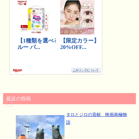
最近の投稿
タロとジロの貢献 映画南極物
語