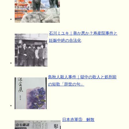
石川ミユキ｜善か悪か？寿産院事件と
妊娠中絶の合法化
島秋人殺人事件｜獄中の歌人と処刑前
の短歌「辞世の句」
日本赤軍⑤ 解散