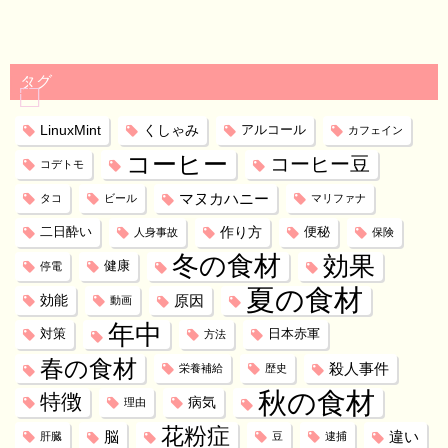
タグ
LinuxMint
くしゃみ
アルコール
カフェイン
コーヒー
コーヒー豆
コデトモ
マヌカハニー
タコ
ビール
マリファナ
作り方
二日酔い
便秘
人身事故
保険
冬の食材
効果
健康
停電
夏の食材
効能
原因
動画
年中
対策
日本赤軍
方法
春の食材
殺人事件
栄養補給
歴史
秋の食材
特徴
病気
理由
花粉症
脳
違い
肝臓
豆
逮捕