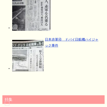
日本赤軍④ ドバイ日航機ハイジャ
ック事件
特集