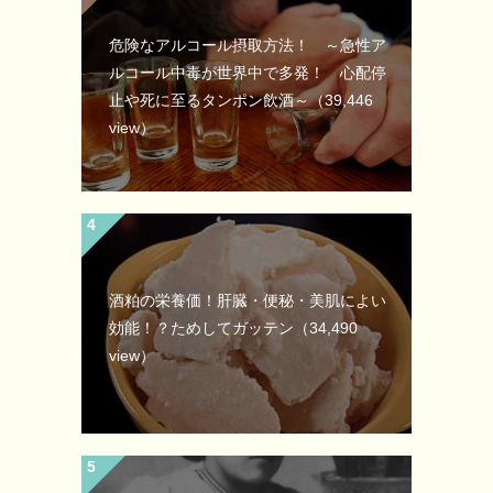
危険なアルコール摂取方法！ ～急性ア
ルコール中毒が世界中で多発！ 心配停
止や死に至るタンポン飲酒～
（39,446
view）
酒粕の栄養価！肝臓・便秘・美肌によい
効能！？ためしてガッテン
（34,490
view）