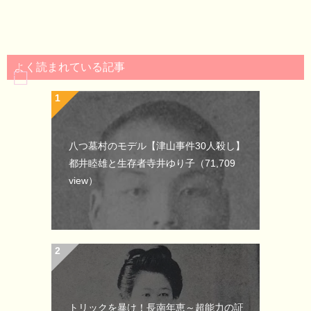
よく読まれている記事
八つ墓村のモデル【津山事件30人殺し】
都井睦雄と生存者寺井ゆり子
（71,709
view）
トリックを暴け！長南年恵～超能力の証