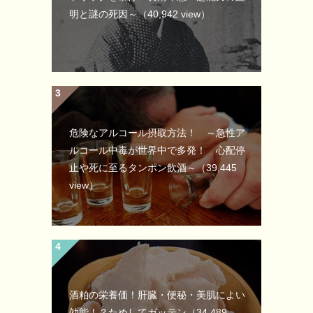
明と謎の死因～
（40,942 view）
危険なアルコール摂取方法！ ～急性ア
ルコール中毒が世界中で多発！ 心配停
止や死に至るタンポン飲酒～
（39,445
view）
酒粕の栄養価！肝臓・便秘・美肌によい
効能！？ためしてガッテン
（34,489