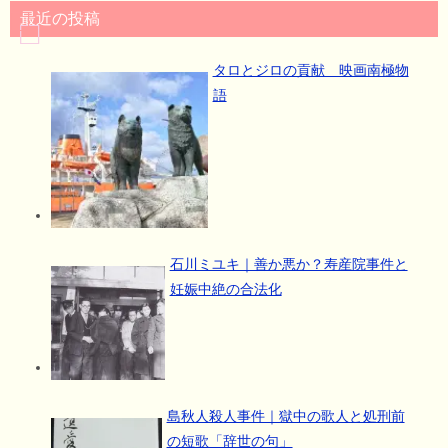
最近の投稿
タロとジロの貢献 映画南極物
語
石川ミユキ｜善か悪か？寿産院事件と
妊娠中絶の合法化
島秋人殺人事件｜獄中の歌人と処刑前
の短歌「辞世の句」