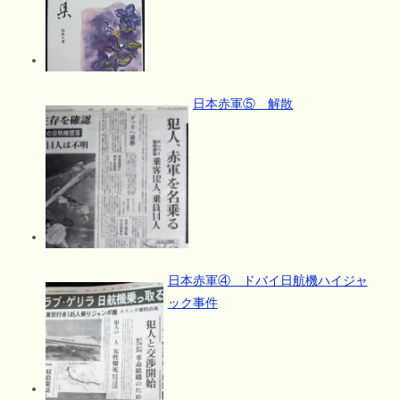
日本赤軍⑤ 解散
日本赤軍④ ドバイ日航機ハイジャ
ック事件