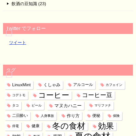
飲酒の豆知識 (23)
Twitter でフォロー
ツイート
タグ
LinuxMint
くしゃみ
アルコール
カフェイン
コーヒー
コーヒー豆
コデトモ
マヌカハニー
タコ
ビール
マリファナ
作り方
二日酔い
便秘
人身事故
保険
冬の食材
効果
健康
停電