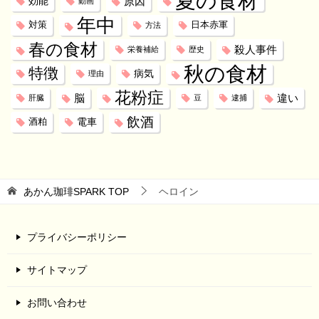
夏の食材
効能
原因
動画
年中
対策
日本赤軍
方法
春の食材
殺人事件
栄養補給
歴史
秋の食材
特徴
病気
理由
花粉症
脳
違い
肝臓
豆
逮捕
飲酒
電車
酒粕
あかん珈琲SPARK
TOP
ヘロイン
プライバシーポリシー
サイトマップ
お問い合わせ