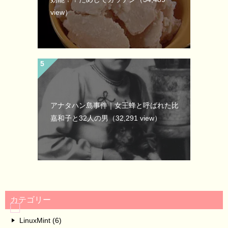
view）
アナタハン島事件｜女王蜂と呼ばれた比
嘉和子と32人の男
（32,291 view）
カテゴリー
LinuxMint (6)