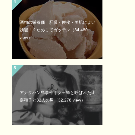
酒粕の栄養価！肝臓・便秘・美肌によい
効能！？ためしてガッテン
（34,480
view）
アナタハン島事件｜女王蜂と呼ばれた比
嘉和子と32人の男
（32,278 view）