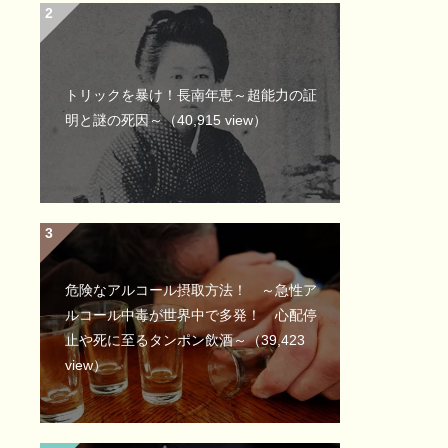
トリックを暴け！長南年恵～超能力の証
明と謎の死因～
（40,915 view）
危険なアルコール摂取方法！ ～急性ア
ルコール中毒が世界中で多発！ 心配停
止や死に至るタンポン飲酒～
（39,423
view）