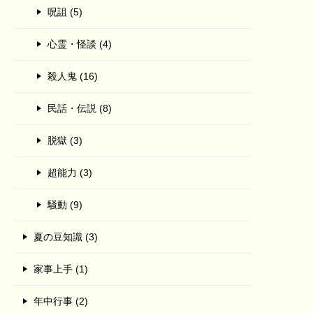
呪詛 (5)
心霊・怪談 (4)
殺人鬼 (16)
民話・伝説 (8)
脱獄 (3)
超能力 (3)
騒動 (9)
夏の豆知識 (3)
家事上手 (1)
年中行事 (2)