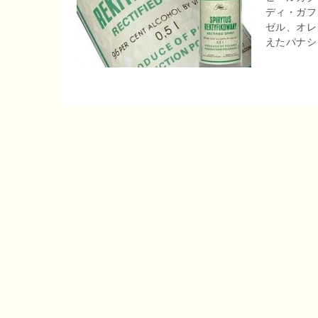
ディ・ガフ
r
o
ゼル、オレ
e
えたパナシェ
o
n
k
a