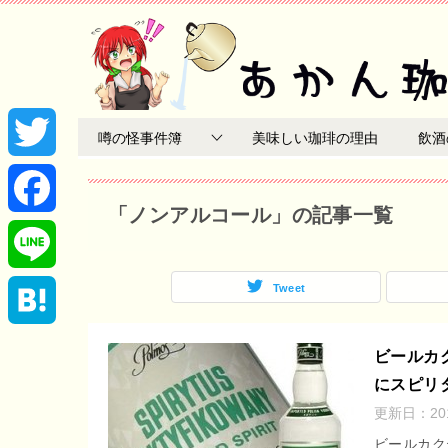
噂の怪事件簿
美味しい珈琲の理由
飲酒
T
「ノンアルコール」の記事一覧
w
F
i
a
Tweet
L
t
c
i
H
ビールカ
t
e
にスピリ
n
a
更新日：
2
e
b
e
t
ビールカク