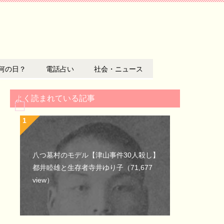
何の日？
電話占い
社会・ニュース
よく読まれている記事
八つ墓村のモデル【津山事件30人殺し】
都井睦雄と生存者寺井ゆり子
（71,677
view）