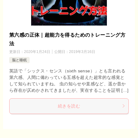
第六感の正体｜超能力を得るためのトレーニング方
法
更新日：
2020年1月24日
公開日：
2019年3月16日
脳と睡眠
英語で「シックス・センス（sixth sense）」とも言われる
第六感、人間に備わっている五感を超えた超常的な感覚と
して知られていますね。 虫の知らせや直感など、遥か昔か
ら存在が仄めかされてきましたが、実在することを証明 […]
続きを読む