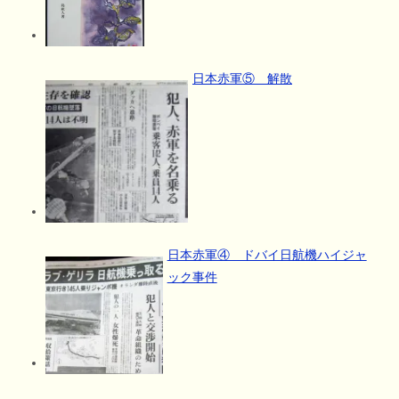
日本赤軍⑤ 解散
日本赤軍④ ドバイ日航機ハイジャ
ック事件