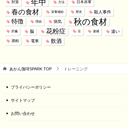
年中
対策
日本赤軍
方法
春の食材
殺人事件
栄養補給
歴史
秋の食材
特徴
病気
理由
花粉症
脳
違い
肝臓
豆
逮捕
飲酒
電車
酒粕
あかん珈琲SPARK
TOP
トレーニング
プライバシーポリシー
サイトマップ
お問い合わせ