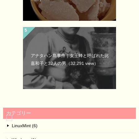
アナタハン島事件｜女王蜂と呼ばれた比
嘉和子と32人の男
（32,291 view）
カテゴリー
LinuxMint (6)