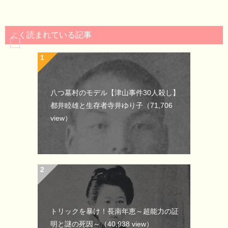
よく読まれている記事
八つ墓村のモデル【津山事件30人殺し】
都井睦雄と生存者寺井ゆり子
（71,706
view）
トリックを暴け！長南年恵～超能力の証
明と謎の死因～
（40,938 view）