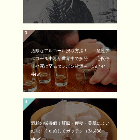
危険なアルコール摂取方法！ ～急性ア
ルコール中毒が世界中で多発！ 心配停
止や死に至るタンポン飲酒～
（39,444
view）
酒粕の栄養価！肝臓・便秘・美肌によい
効能！？ためしてガッテン
（34,488
view）