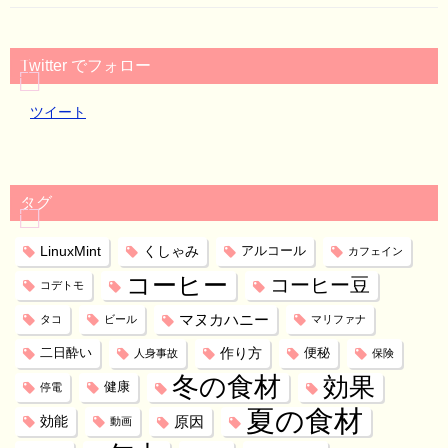
Twitter でフォロー
ツイート
タグ
LinuxMint
くしゃみ
アルコール
カフェイン
コーヒー
コーヒー豆
コデトモ
マヌカハニー
タコ
ビール
マリファナ
作り方
二日酔い
便秘
人身事故
保険
冬の食材
効果
健康
停電
夏の食材
効能
原因
動画