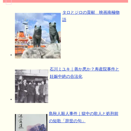
タロとジロの貢献 映画南極物
語
石川ミユキ｜善か悪か？寿産院事件と
妊娠中絶の合法化
島秋人殺人事件｜獄中の歌人と処刑前
の短歌「辞世の句」