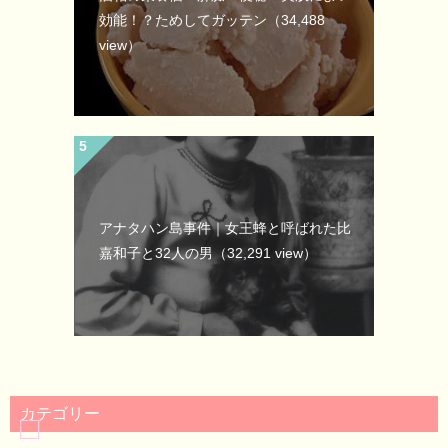
効能！？ためしてガッテン
（34,488
view）
アナタハン島事件｜女王蜂と呼ばれた比
嘉和子と32人の男
（32,291 view）
カテゴリー