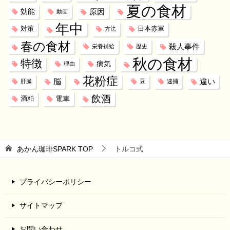
夏の食材
効能
原因
動画
年中
対策
日本赤軍
方法
春の食材
殺人事件
栄養補給
歴史
秋の食材
特徴
病気
理由
花粉症
脳
違い
肝臓
豆
逮捕
飲酒
電車
酒粕
あかん珈琲SPARK
TOP
トルコ式
プライバシーポリシー
サイトマップ
お問い合わせ