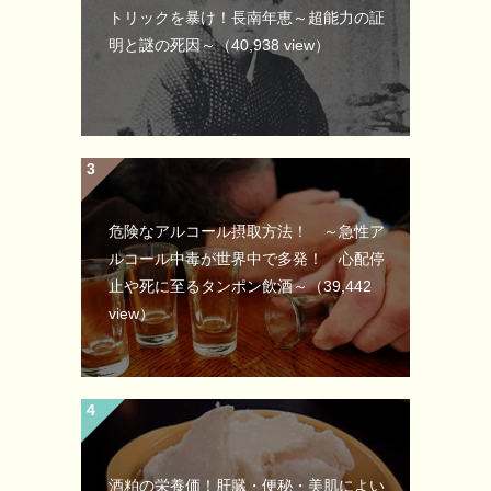
トリックを暴け！長南年恵～超能力の証
明と謎の死因～
（40,938 view）
危険なアルコール摂取方法！ ～急性ア
ルコール中毒が世界中で多発！ 心配停
止や死に至るタンポン飲酒～
（39,442
view）
酒粕の栄養価！肝臓・便秘・美肌によい