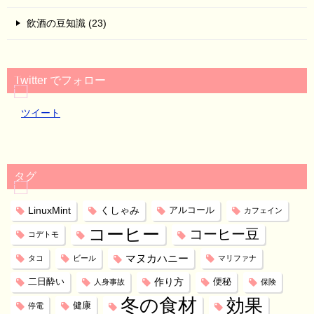
飲酒の豆知識 (23)
Twitter でフォロー
ツイート
タグ
LinuxMint
くしゃみ
アルコール
カフェイン
コーヒー
コーヒー豆
コデトモ
マヌカハニー
タコ
ビール
マリファナ
作り方
二日酔い
便秘
人身事故
保険
冬の食材
効果
健康
停電