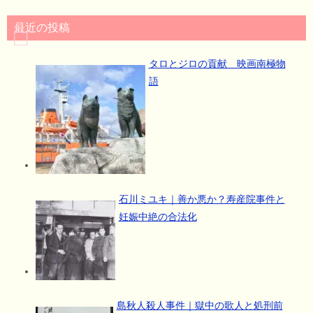
最近の投稿
タロとジロの貢献 映画南極物
語
石川ミユキ｜善か悪か？寿産院事件と
妊娠中絶の合法化
島秋人殺人事件｜獄中の歌人と処刑前