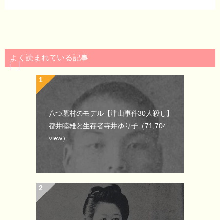
よく読まれている記事
八つ墓村のモデル【津山事件30人殺し】
都井睦雄と生存者寺井ゆり子
（71,704
view）