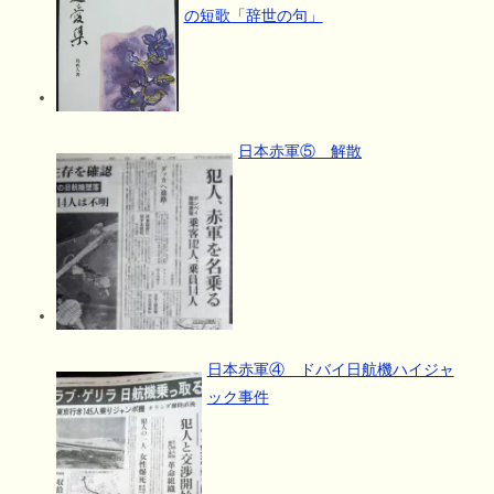
の短歌「辞世の句」
日本赤軍⑤ 解散
日本赤軍④ ドバイ日航機ハイジャ
ック事件