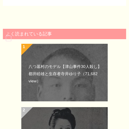
よく読まれている記事
八つ墓村のモデル【津山事件30人殺し】
都井睦雄と生存者寺井ゆり子
（71,682
view）