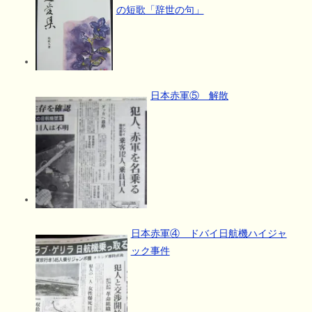
の短歌「辞世の句」
日本赤軍⑤ 解散
日本赤軍④ ドバイ日航機ハイジャ
ック事件