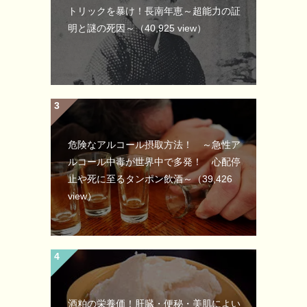
トリックを暴け！長南年恵～超能力の証
明と謎の死因～
（40,925 view）
危険なアルコール摂取方法！ ～急性ア
ルコール中毒が世界中で多発！ 心配停
止や死に至るタンポン飲酒～
（39,426
view）
酒粕の栄養価！肝臓・便秘・美肌によい