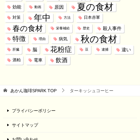
夏の食材
効能
原因
動画
年中
対策
日本赤軍
方法
春の食材
殺人事件
栄養補給
歴史
秋の食材
特徴
病気
理由
花粉症
脳
違い
肝臓
豆
逮捕
飲酒
電車
酒粕
あかん珈琲SPARK
TOP
ターキッシュコーヒー
プライバシーポリシー
サイトマップ
お問い合わせ