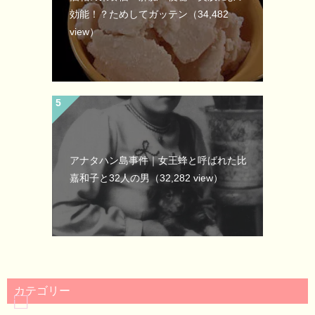
効能！？ためしてガッテン
（34,482
view）
アナタハン島事件｜女王蜂と呼ばれた比
嘉和子と32人の男
（32,282 view）
カテゴリー