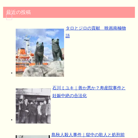
最近の投稿
タロとジロの貢献 映画南極物
語
石川ミユキ｜善か悪か？寿産院事件と
妊娠中絶の合法化
島秋人殺人事件｜獄中の歌人と処刑前