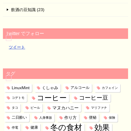
飲酒の豆知識 (23)
Twitter でフォロー
ツイート
タグ
LinuxMint
くしゃみ
アルコール
カフェイン
コーヒー
コーヒー豆
コデトモ
マヌカハニー
タコ
ビール
マリファナ
作り方
二日酔い
便秘
人身事故
保険
冬の食材
効果
健康
停電