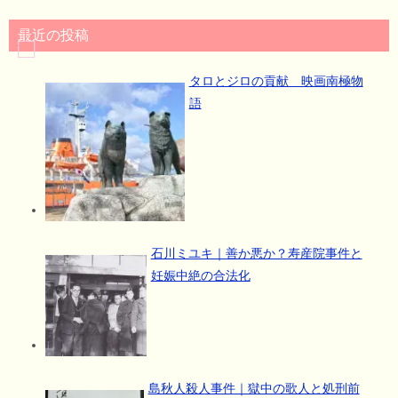
最近の投稿
タロとジロの貢献 映画南極物
語
石川ミユキ｜善か悪か？寿産院事件と
妊娠中絶の合法化
島秋人殺人事件｜獄中の歌人と処刑前