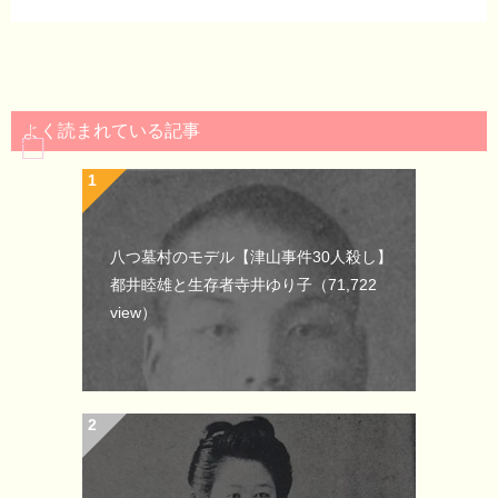
よく読まれている記事
八つ墓村のモデル【津山事件30人殺し】
都井睦雄と生存者寺井ゆり子
（71,722
view）