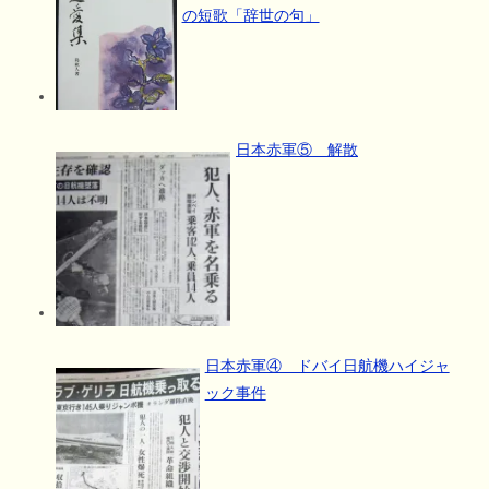
の短歌「辞世の句」
日本赤軍⑤ 解散
日本赤軍④ ドバイ日航機ハイジャ
ック事件