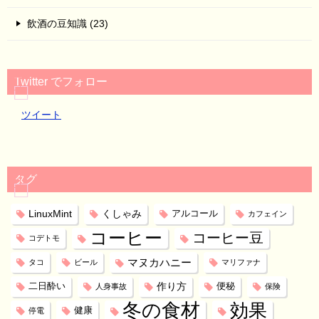
飲酒の豆知識 (23)
Twitter でフォロー
ツイート
タグ
LinuxMint
くしゃみ
アルコール
カフェイン
コーヒー
コーヒー豆
コデトモ
マヌカハニー
タコ
ビール
マリファナ
作り方
二日酔い
便秘
人身事故
保険
冬の食材
効果
健康
停電