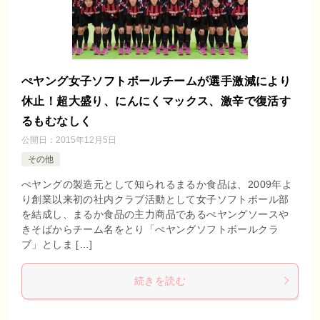
ぺヤング女子ソフトボールチームが選手激減により
休止！超大盛り、にんにくマックス、激辛で復活す
るもむなしく
公開日：
2015年12月5日
その他
ぺヤングの製造元として知られるまるか食品は、2009年よ
り創業以来初の社内クラブ活動として女子ソフトボール部
を結成し、まるか食品の主力商品であるぺヤングソースや
きそばからチーム名をとり「ぺヤングソフトボールクラ
ブ」としま […]
続きを読む