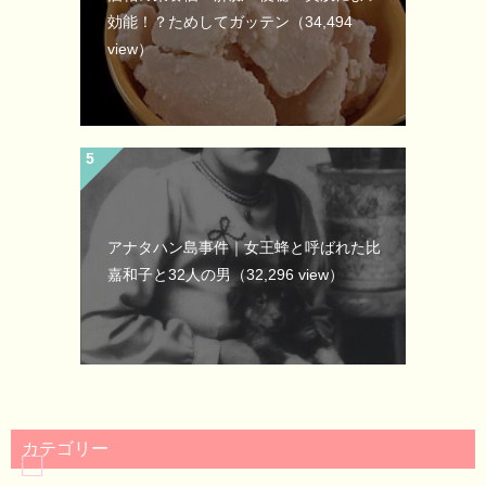
効能！？ためしてガッテン
（34,494
view）
アナタハン島事件｜女王蜂と呼ばれた比
嘉和子と32人の男
（32,296 view）
カテゴリー