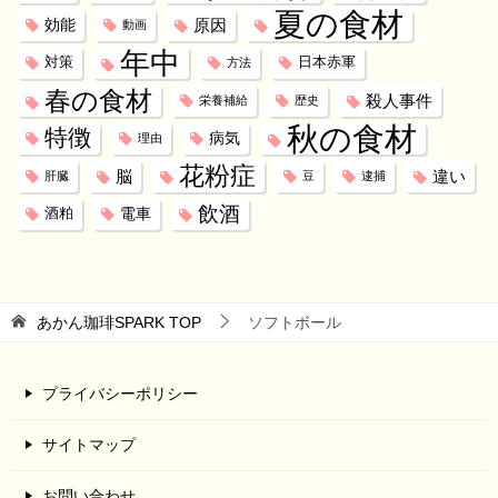
夏の食材
効能
原因
動画
年中
対策
日本赤軍
方法
春の食材
殺人事件
栄養補給
歴史
秋の食材
特徴
病気
理由
花粉症
脳
違い
肝臓
豆
逮捕
飲酒
電車
酒粕
あかん珈琲SPARK
TOP
ソフトボール
プライバシーポリシー
サイトマップ
お問い合わせ