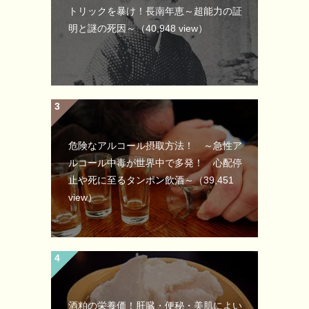
トリックを暴け！長南年恵～超能力の証
明と謎の死因～
（40,948 view）
危険なアルコール摂取方法！ ～急性ア
ルコール中毒が世界中で多発！ 心配停
止や死に至るタンポン飲酒～
（39,451
view）
酒粕の栄養価！肝臓・便秘・美肌によい