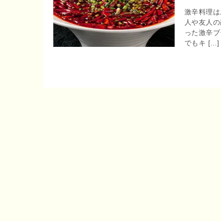
r
激辛料理は
o
e
人や友人の
った激辛ブ
o
でもキ […]
n
k
a