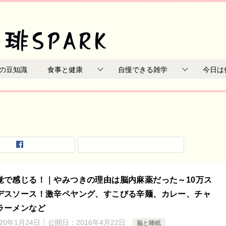
の豆知識
食事と健康
自慢できる雑学
今日は
覚で感じる！｜やみつきの理由は脳内麻薬だった～10万ス
デスソース！激辛ペヤング、すこびる辛麺、カレー、チャ
ラーメンなど
020年1月24日
公開日：
2016年4月22日
脳と睡眠