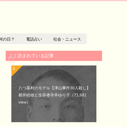
何の日？
電話占い
社会・ニュース
よく読まれている記事
八つ墓村のモデル【津山事件30人殺し】
都井睦雄と生存者寺井ゆり子
（71,681
view）