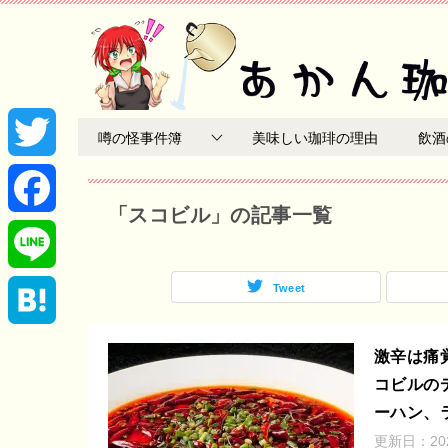
噂の怪事件簿
美味しい珈琲の理由
飲酒
T
「スコビル」の記事一覧
w
F
i
a
Tweet
L
t
c
i
H
激辛は痛
t
e
コビルの
n
a
ーハン、
e
b
e
更新日：
2
t