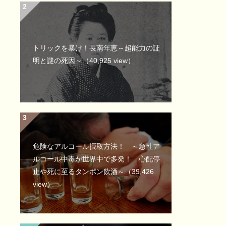
トリックを暴け！長南年恵～超能力の証
明と謎の死因～
（40,925 view）
危険なアルコール摂取方法！ ～急性ア
ルコール中毒が世界中で多発！ 心配停
止や死に至るタンポン飲酒～
（39,426
view）