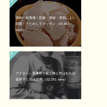
酒粕の栄養価！肝臓・便秘・美肌によい
効能！？ためしてガッテン
（34,482
view）
アナタハン島事件｜女王蜂と呼ばれた比
嘉和子と32人の男
（32,281 view）