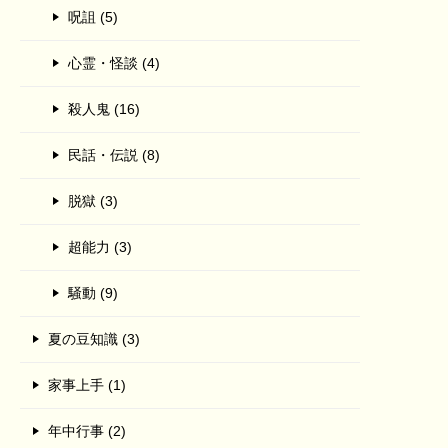
呪詛 (5)
心霊・怪談 (4)
殺人鬼 (16)
民話・伝説 (8)
脱獄 (3)
超能力 (3)
騒動 (9)
夏の豆知識 (3)
家事上手 (1)
年中行事 (2)