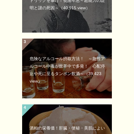
トリックを暴け！長南年恵～超能力の証
明と謎の死因～
（40,915 view）
危険なアルコール摂取方法！ ～急性ア
ルコール中毒が世界中で多発！ 心配停
止や死に至るタンポン飲酒～
（39,423
view）
酒粕の栄養価！肝臓・便秘・美肌によい