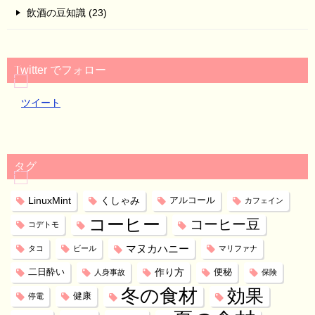
飲酒の豆知識 (23)
Twitter でフォロー
ツイート
タグ
LinuxMint
くしゃみ
アルコール
カフェイン
コーヒー
コーヒー豆
コデトモ
マヌカハニー
タコ
ビール
マリファナ
作り方
二日酔い
便秘
人身事故
保険
冬の食材
効果
健康
停電