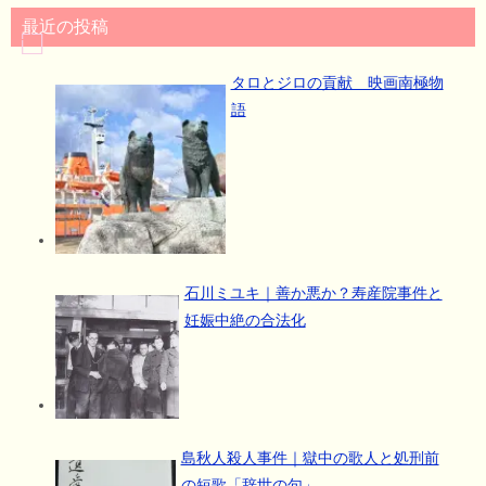
最近の投稿
タロとジロの貢献 映画南極物
語
石川ミユキ｜善か悪か？寿産院事件と
妊娠中絶の合法化
島秋人殺人事件｜獄中の歌人と処刑前
の短歌「辞世の句」