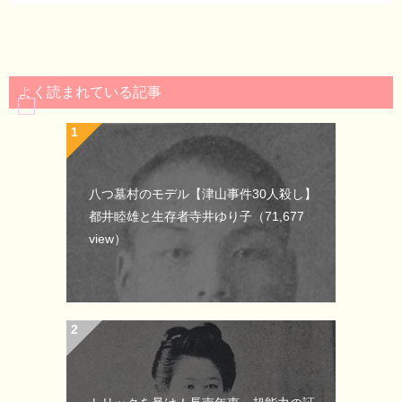
よく読まれている記事
八つ墓村のモデル【津山事件30人殺し】
都井睦雄と生存者寺井ゆり子
（71,677
view）