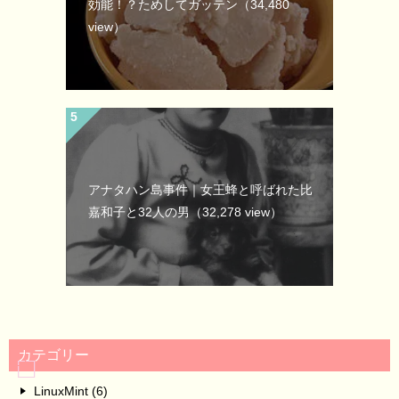
効能！？ためしてガッテン
（34,480
view）
アナタハン島事件｜女王蜂と呼ばれた比
嘉和子と32人の男
（32,278 view）
カテゴリー
LinuxMint (6)