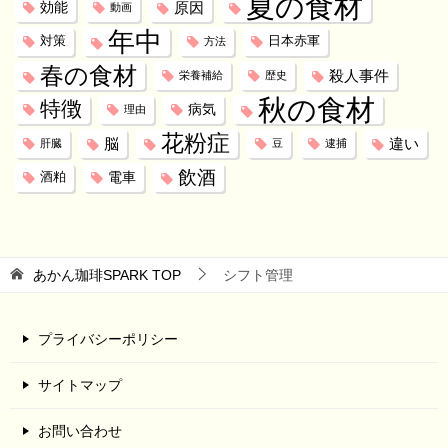
夏の食材
効能
原因
動画
年中
対策
日本赤軍
方法
春の食材
殺人事件
栄養補給
歴史
秋の食材
特徴
病気
理由
花粉症
脳
違い
肝臓
豆
逮捕
飲酒
電車
酒粕
あかん珈琲SPARK
TOP
シフト管理
プライバシーポリシー
サイトマップ
お問い合わせ