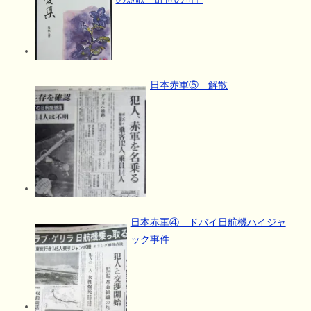
日本赤軍⑤ 解散
日本赤軍④ ドバイ日航機ハイジャ
ック事件