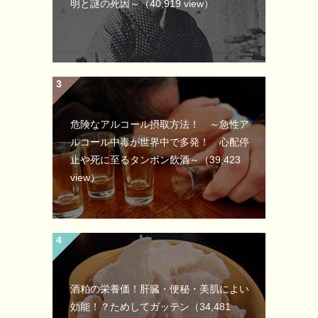
明と謎の死因～
（40,919 view）
危険なアルコール摂取方法！ ～急性ア
ルコール中毒が世界中で多発！ 心配停
止や死に至るタンポン飲酒～
（39,423
view）
酒粕の栄養価！肝臓・便秘・美肌によい
効能！？ためしてガッテン
（34,481