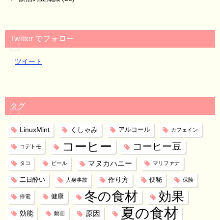
Twitter でフォロー
ツイート
タグ
LinuxMint
くしゃみ
アルコール
カフェイン
コーヒー
コーヒー豆
コデトモ
マヌカハニー
タコ
ビール
マリファナ
作り方
二日酔い
便秘
人身事故
保険
冬の食材
効果
健康
停電
夏の食材
効能
原因
動画