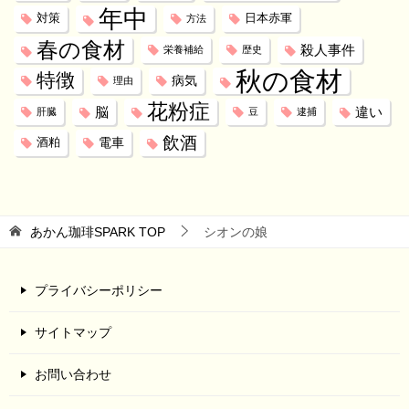
年中
対策
日本赤軍
方法
春の食材
殺人事件
栄養補給
歴史
秋の食材
特徴
病気
理由
花粉症
脳
違い
肝臓
豆
逮捕
飲酒
電車
酒粕
あかん珈琲SPARK
TOP
シオンの娘
プライバシーポリシー
サイトマップ
お問い合わせ