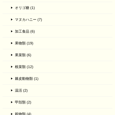
オリゴ糖 (1)
マヌカハニー (7)
加工食品 (6)
果物類 (19)
果菜類 (6)
根菜類 (12)
棘皮動物類 (1)
温活 (2)
甲殻類 (2)
穀物類 (4)