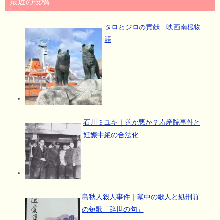
最近の投稿
タロとジロの貢献 映画南極物
語
石川ミユキ｜善か悪か？寿産院事件と
妊娠中絶の合法化
島秋人殺人事件｜獄中の歌人と処刑前
の短歌「辞世の句」