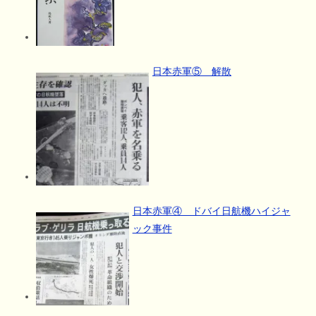
日本赤軍⑤ 解散
日本赤軍④ ドバイ日航機ハイジャ
ック事件