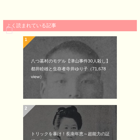
よく読まれている記事
八つ墓村のモデル【津山事件30人殺し】
都井睦雄と生存者寺井ゆり子
（71,678
view）
トリックを暴け！長南年恵～超能力の証