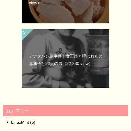
view）
アナタハン島事件｜女王蜂と呼ばれた比
嘉和子と32人の男
（32,280 view）
カテゴリー
LinuxMint (6)