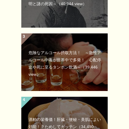
明と謎の死因～
（40,944 view）
危険なアルコール摂取方法！ ～急性ア
ルコール中毒が世界中で多発！ 心配停
止や死に至るタンポン飲酒～
（39,446
view）
酒粕の栄養価！肝臓・便秘・美肌によい
効能！？ためしてガッテン
（34,490