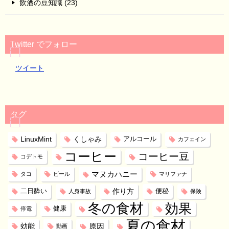
飲酒の豆知識 (23)
Twitter でフォロー
ツイート
タグ
LinuxMint
くしゃみ
アルコール
カフェイン
コーヒー
コーヒー豆
コデトモ
マヌカハニー
タコ
ビール
マリファナ
作り方
二日酔い
便秘
人身事故
保険
冬の食材
効果
健康
停電
夏の食材
効能
原因
動画