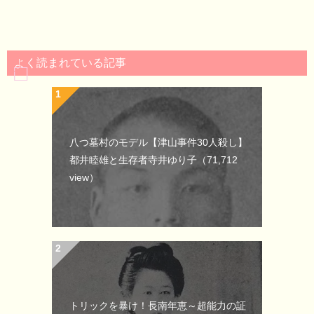
よく読まれている記事
八つ墓村のモデル【津山事件30人殺し】
都井睦雄と生存者寺井ゆり子
（71,712
view）
トリックを暴け！長南年恵～超能力の証