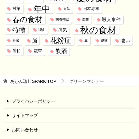
年中
対策
日本赤軍
方法
春の食材
殺人事件
栄養補給
歴史
秋の食材
特徴
病気
理由
花粉症
脳
違い
肝臓
豆
逮捕
飲酒
電車
酒粕
あかん珈琲SPARK
TOP
グリーンマンデー
プライバシーポリシー
サイトマップ
お問い合わせ