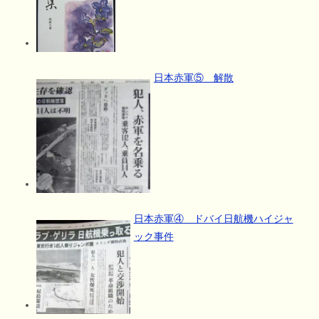
日本赤軍⑤ 解散
日本赤軍④ ドバイ日航機ハイジャ
ック事件