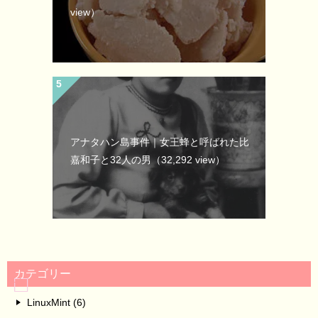
view）
アナタハン島事件｜女王蜂と呼ばれた比
嘉和子と32人の男
（32,292 view）
カテゴリー
LinuxMint (6)