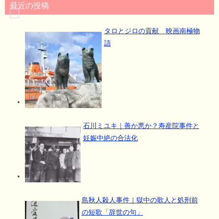
最近の投稿
タロとジロの貢献 映画南極物
語
石川ミユキ｜善か悪か？寿産院事件と
妊娠中絶の合法化
島秋人殺人事件｜獄中の歌人と処刑前
の短歌「辞世の句」