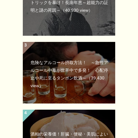
トリックを暴け！長南年恵～超能力の証
明と謎の死因～
（40,930 view）
危険なアルコール摂取方法！ ～急性ア
ルコール中毒が世界中で多発！ 心配停
止や死に至るタンポン飲酒～
（39,430
view）
酒粕の栄養価！肝臓・便秘・美肌によい