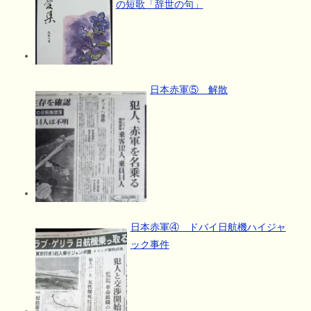
の短歌「辞世の句」
日本赤軍⑤ 解散
日本赤軍④ ドバイ日航機ハイジャ
ック事件