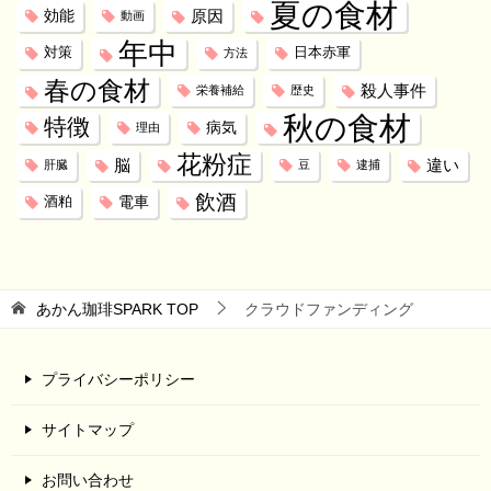
夏の食材
効能
原因
動画
年中
対策
日本赤軍
方法
春の食材
殺人事件
栄養補給
歴史
秋の食材
特徴
病気
理由
花粉症
脳
違い
肝臓
豆
逮捕
飲酒
電車
酒粕
あかん珈琲SPARK
TOP
クラウドファンディング
プライバシーポリシー
サイトマップ
お問い合わせ