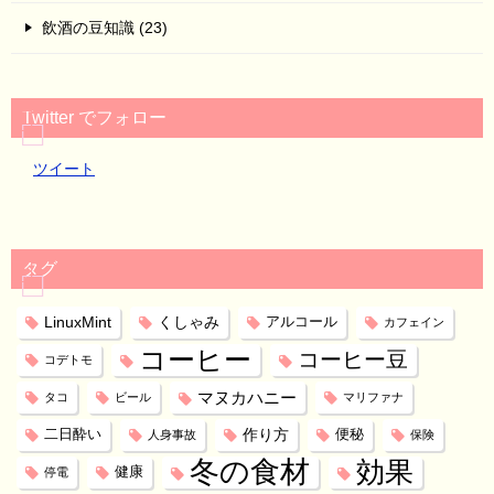
飲酒の豆知識 (23)
Twitter でフォロー
ツイート
タグ
LinuxMint
くしゃみ
アルコール
カフェイン
コーヒー
コーヒー豆
コデトモ
マヌカハニー
タコ
ビール
マリファナ
作り方
二日酔い
便秘
人身事故
保険
冬の食材
効果
健康
停電