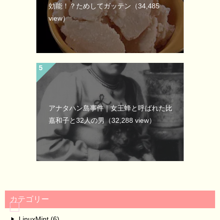
効能！？ためしてガッテン
（34,485
view）
アナタハン島事件｜女王蜂と呼ばれた比
嘉和子と32人の男
（32,288 view）
カテゴリー
LinuxMint (6)