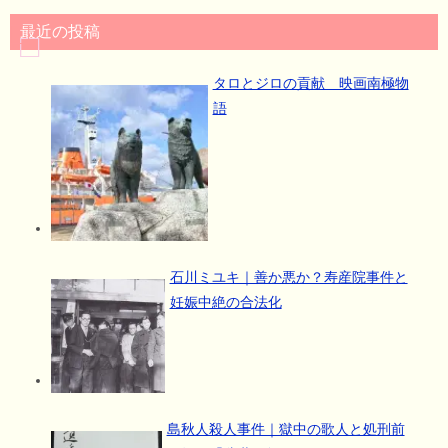
最近の投稿
タロとジロの貢献 映画南極物
語
石川ミユキ｜善か悪か？寿産院事件と
妊娠中絶の合法化
島秋人殺人事件｜獄中の歌人と処刑前