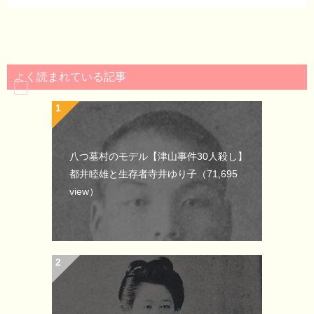
よく読まれている記事
八つ墓村のモデル【津山事件30人殺し】
都井睦雄と生存者寺井ゆり子
（71,695
view）