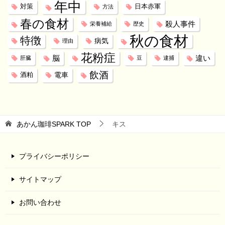
年中
対策
日本赤軍
方法
春の食材
殺人事件
栄養補給
歴史
秋の食材
特徴
病気
理由
花粉症
脳
違い
肝臓
豆
逮捕
飲酒
電車
酒粕
あかん珈琲SPARK
TOP
キス
プライバシーポリシー
サイトマップ
お問い合わせ