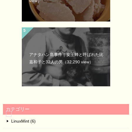
view）
アナタハン島事件｜女王蜂と呼ばれた比
嘉和子と32人の男
（32,290 view）
カテゴリー
LinuxMint (6)