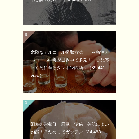
危険なアルコール摂取方法！ ～急性ア
ルコール中毒が世界中で多発！ 心配停
止や死に至るタンポン飲酒～
（39,441
view）
酒粕の栄養価！肝臓・便秘・美肌によい
効能！？ためしてガッテン
（34,488