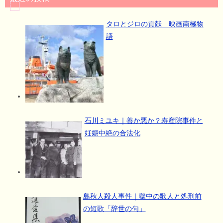
タロとジロの貢献 映画南極物
語
石川ミユキ｜善か悪か？寿産院事件と
妊娠中絶の合法化
島秋人殺人事件｜獄中の歌人と処刑前
の短歌「辞世の句」