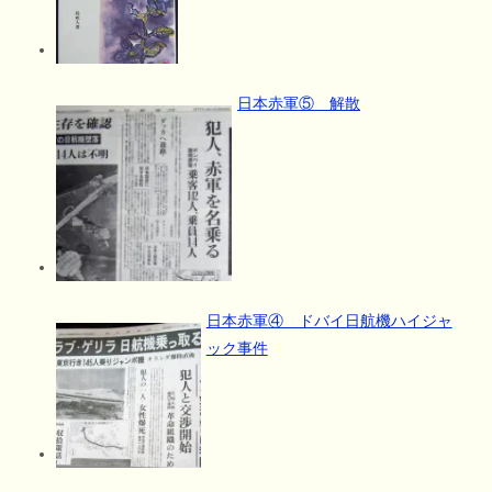
日本赤軍⑤ 解散
日本赤軍④ ドバイ日航機ハイジャ
ック事件