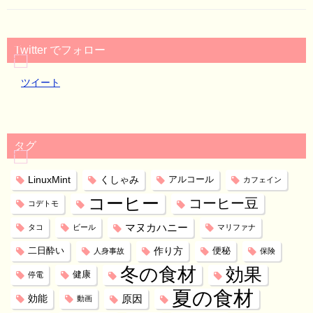
Twitter でフォロー
ツイート
タグ
LinuxMint
くしゃみ
アルコール
カフェイン
コーヒー
コーヒー豆
コデトモ
マヌカハニー
タコ
ビール
マリファナ
作り方
二日酔い
便秘
人身事故
保険
冬の食材
効果
健康
停電
夏の食材
効能
原因
動画