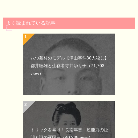
よく読まれている記事
八つ墓村のモデル【津山事件30人殺し】
都井睦雄と生存者寺井ゆり子
（71,703
view）
トリックを暴け！長南年恵～超能力の証
明と謎の死因～
（40,938 view）