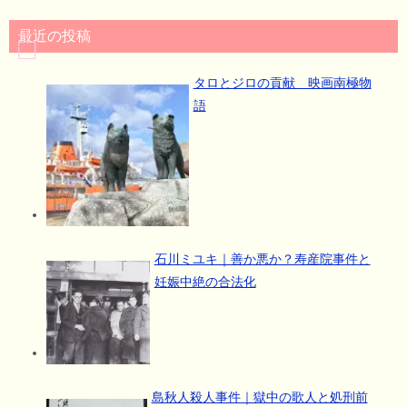
最近の投稿
タロとジロの貢献 映画南極物
語
石川ミユキ｜善か悪か？寿産院事件と
妊娠中絶の合法化
島秋人殺人事件｜獄中の歌人と処刑前