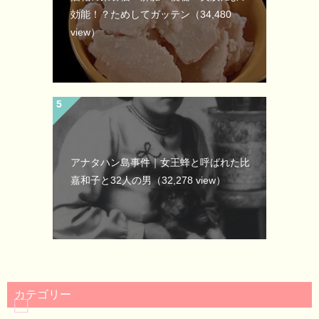
効能！？ためしてガッテン
（34,480
view）
アナタハン島事件｜女王蜂と呼ばれた比
嘉和子と32人の男
（32,278 view）
カテゴリー