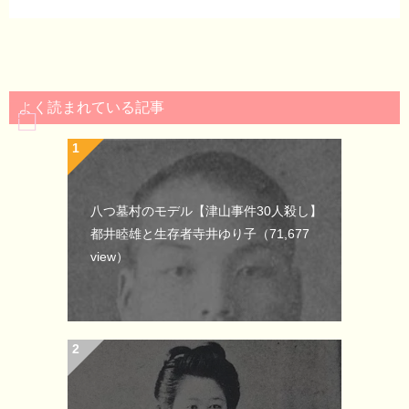
よく読まれている記事
八つ墓村のモデル【津山事件30人殺し】
都井睦雄と生存者寺井ゆり子
（71,677
view）