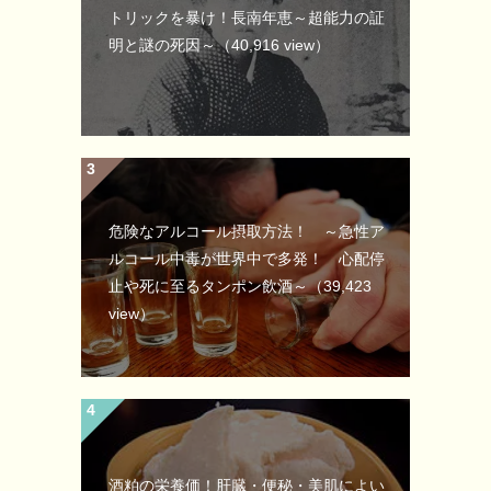
トリックを暴け！長南年恵～超能力の証
明と謎の死因～
（40,916 view）
危険なアルコール摂取方法！ ～急性ア
ルコール中毒が世界中で多発！ 心配停
止や死に至るタンポン飲酒～
（39,423
view）
酒粕の栄養価！肝臓・便秘・美肌によい