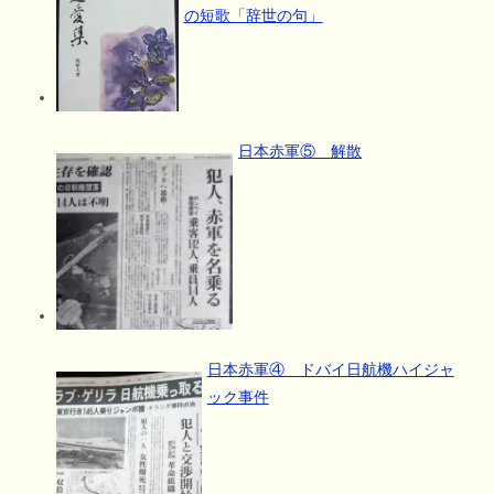
の短歌「辞世の句」
日本赤軍⑤ 解散
日本赤軍④ ドバイ日航機ハイジャ
ック事件