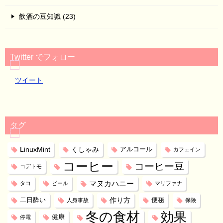
飲酒の豆知識 (23)
Twitter でフォロー
ツイート
タグ
LinuxMint
くしゃみ
アルコール
カフェイン
コーヒー
コーヒー豆
コデトモ
マヌカハニー
タコ
ビール
マリファナ
作り方
二日酔い
便秘
人身事故
保険
冬の食材
効果
健康
停電