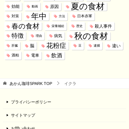
夏の食材
効能
原因
動画
年中
対策
日本赤軍
方法
春の食材
殺人事件
栄養補給
歴史
秋の食材
特徴
病気
理由
花粉症
脳
違い
肝臓
豆
逮捕
飲酒
電車
酒粕
あかん珈琲SPARK
TOP
イクラ
プライバシーポリシー
サイトマップ
お問い合わせ