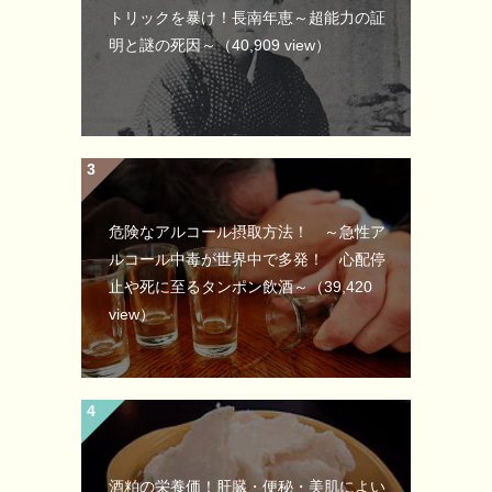
トリックを暴け！長南年恵～超能力の証
明と謎の死因～
（40,909 view）
危険なアルコール摂取方法！ ～急性ア
ルコール中毒が世界中で多発！ 心配停
止や死に至るタンポン飲酒～
（39,420
view）
酒粕の栄養価！肝臓・便秘・美肌によい