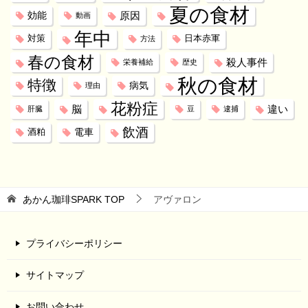
夏の食材
効能
原因
動画
年中
対策
日本赤軍
方法
春の食材
殺人事件
栄養補給
歴史
秋の食材
特徴
病気
理由
花粉症
脳
違い
肝臓
豆
逮捕
飲酒
電車
酒粕
あかん珈琲SPARK
TOP
アヴァロン
プライバシーポリシー
サイトマップ
お問い合わせ