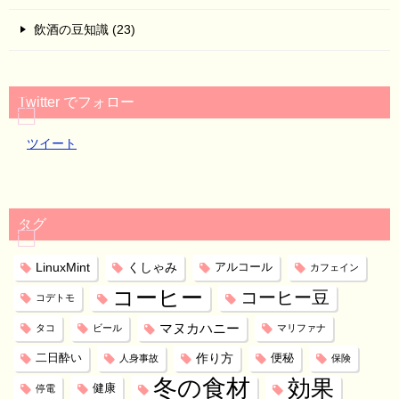
飲酒の豆知識 (23)
Twitter でフォロー
ツイート
タグ
LinuxMint
くしゃみ
アルコール
カフェイン
コーヒー
コーヒー豆
コデトモ
マヌカハニー
タコ
ビール
マリファナ
作り方
二日酔い
便秘
人身事故
保険
冬の食材
効果
健康
停電