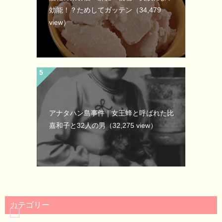
効能！？ためしてガッテン
（34,479
view）
アナタハン島事件｜女王蜂と呼ばれた比
嘉和子と32人の男
（32,275 view）
カテゴリー