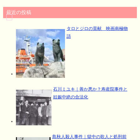
最近の投稿
タロとジロの貢献 映画南極物
語
石川ミユキ｜善か悪か？寿産院事件と
妊娠中絶の合法化
島秋人殺人事件｜獄中の歌人と処刑前