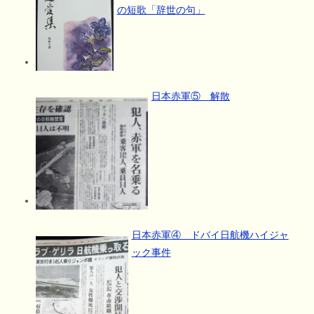
の短歌「辞世の句」
日本赤軍⑤ 解散
日本赤軍④ ドバイ日航機ハイジャ
ック事件