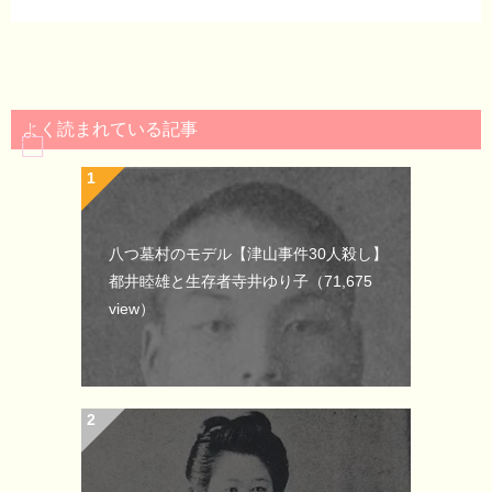
よく読まれている記事
八つ墓村のモデル【津山事件30人殺し】
都井睦雄と生存者寺井ゆり子
（71,675
view）