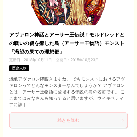
アヴァロン神話とアーサー王伝説！モルドレッドと
の戦いの傷を癒した島（アーサー王物語）モンスト
「渇望の果ての理想郷」
更新日：
2018年10月11日
公開日：
2015年10月23日
歴史人物
爆絶アヴァロン降臨きますね。 でもモンストにおけるアヴ
ァロンってどんなモンスターなんでしょうか？ アヴァロン
とは、アーサー王物語に登場する伝説の島の名前です。 こ
こまではみなさんも知ってると思いますが、ウィキペディ
アに詳 […]
続きを読む