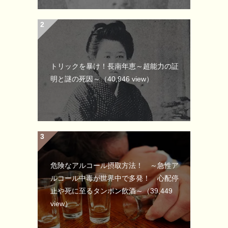
トリックを暴け！長南年恵～超能力の証
明と謎の死因～
（40,946 view）
危険なアルコール摂取方法！ ～急性ア
ルコール中毒が世界中で多発！ 心配停
止や死に至るタンポン飲酒～
（39,449
view）