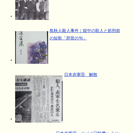
島秋人殺人事件｜獄中の歌人と処刑前
の短歌「辞世の句」
日本赤軍⑤ 解散