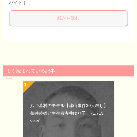
バイト […]
続きを読む
よく読まれている記事
八つ墓村のモデル【津山事件30人殺し】
都井睦雄と生存者寺井ゆり子
（71,719
view）