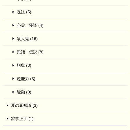
呪詛 (5)
心霊・怪談 (4)
殺人鬼 (16)
民話・伝説 (8)
脱獄 (3)
超能力 (3)
騒動 (9)
夏の豆知識 (3)
家事上手 (1)