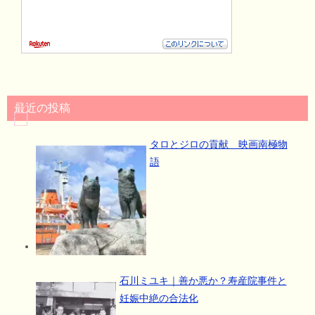
最近の投稿
タロとジロの貢献 映画南極物
語
石川ミユキ｜善か悪か？寿産院事件と
妊娠中絶の合法化