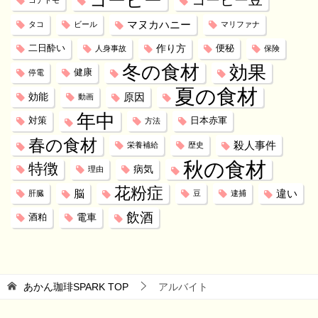
コーヒー
コーヒー豆
コデトモ
マヌカハニー
タコ
ビール
マリファナ
作り方
二日酔い
便秘
人身事故
保険
冬の食材
効果
健康
停電
夏の食材
効能
原因
動画
年中
対策
日本赤軍
方法
春の食材
殺人事件
栄養補給
歴史
秋の食材
特徴
病気
理由
花粉症
脳
違い
肝臓
豆
逮捕
飲酒
電車
酒粕
あかん珈琲SPARK
TOP
アルバイト