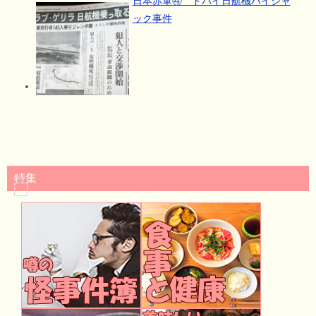
日本赤軍④ ドバイ日航機ハイジャ
ック事件
特集