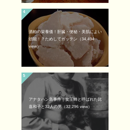
酒粕の栄養価！肝臓・便秘・美肌によい
効能！？ためしてガッテン
（34,494
view）
アナタハン島事件｜女王蜂と呼ばれた比
嘉和子と32人の男
（32,296 view）