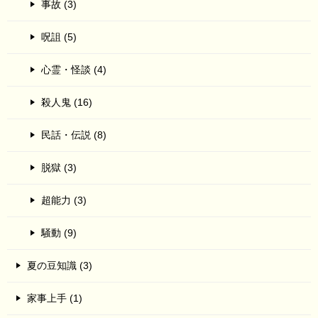
事故 (3)
呪詛 (5)
心霊・怪談 (4)
殺人鬼 (16)
民話・伝説 (8)
脱獄 (3)
超能力 (3)
騒動 (9)
夏の豆知識 (3)
家事上手 (1)