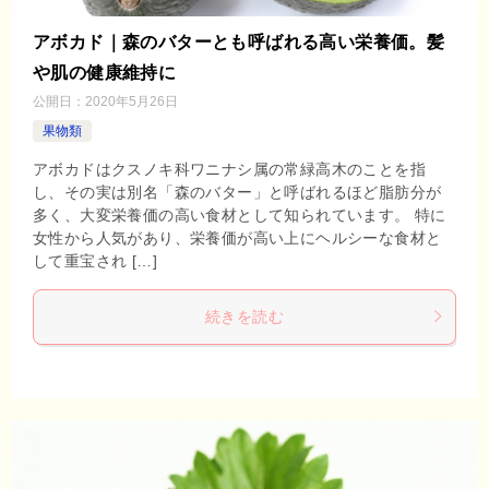
アボカド｜森のバターとも呼ばれる高い栄養価。髪
や肌の健康維持に
公開日：
2020年5月26日
果物類
アボカドはクスノキ科ワニナシ属の常緑高木のことを指
し、その実は別名「森のバター」と呼ばれるほど脂肪分が
多く、大変栄養価の高い食材として知られています。 特に
女性から人気があり、栄養価が高い上にヘルシーな食材と
して重宝され […]
続きを読む