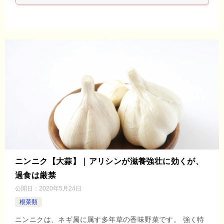
ニンニク【大蒜】｜アリシンが滋養強壮に効くが、
過食は厳禁
公開日：
2020年5月24日
根菜類
ニンニクは、ネギ属に属す多年草の香味野菜です。 強く特