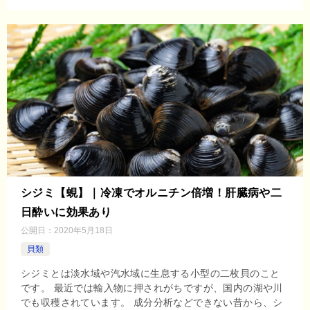
シジミ【蜆】｜冷凍でオルニチン倍増！肝臓病や二
日酔いに効果あり
公開日：
2020年5月18日
貝類
シジミとは淡水域や汽水域に生息する小型の二枚貝のこと
です。 最近では輸入物に押されがちですが、国内の湖や川
でも収穫されています。 成分分析などできない昔から、シ