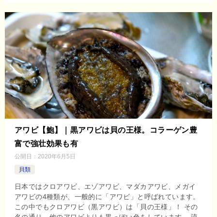
アワビ【鮑】｜黒アワビは貝の王様。コラーゲン豊
富で強壮効果も有
公開日：
2020年6月5日
貝類
日本ではクロアワビ、エゾアワビ、マダカアワビ、メガイ
アワビの4種類が、一般的に「アワビ」と呼ばれています。
この中でもクロアワビ（黒アワビ）は「貝の王様」！ その
名の通り、他のアワビよりも黒っぽい色をしています。 流