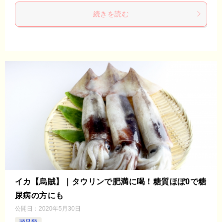
続きを読む
イカ【烏賊】｜タウリンで肥満に喝！糖質ほぼ0で糖
尿病の方にも
公開日：
2020年5月30日
頭足類