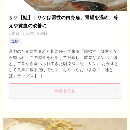
サケ【鮭】｜サケは温性の白身魚。胃腸を温め、冷
えや貧血の改善に
公開日：
2020年5月29日
魚類
産卵のために生まれた川に帰って来る「回帰性」は古くか
ら知られ、この習性を利用して捕獲し、重要なタンパク源
として昔から食べられてきた馴染深い魚、サケ。 おかずと
して食卓に載るだけでなく、おやつやおつまみに「鮭と
ば」チップス […]
続きを読む