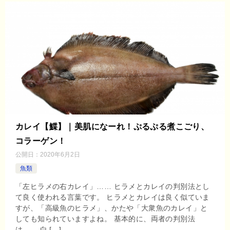
カレイ【鰈】｜美肌になーれ！ぷるぷる煮こごり、
コラーゲン！
公開日：
2020年6月2日
魚類
「左ヒラメの右カレイ」…… ヒラメとカレイの判別法とし
て良く使われる言葉です。 ヒラメとカレイは良く似ていま
すが、「高級魚のヒラメ」、かたや「大衆魚のカレイ」と
しても知られていますよね。 基本的に、両者の判別法
は…… 白 […]