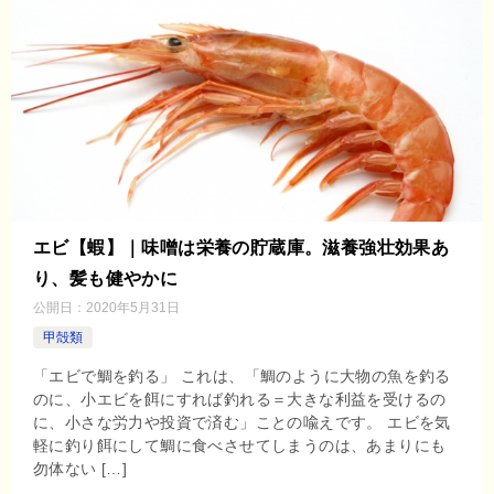
エビ【蝦】｜味噌は栄養の貯蔵庫。滋養強壮効果あ
り、髪も健やかに
公開日：
2020年5月31日
甲殻類
「エビで鯛を釣る」 これは、「鯛のように大物の魚を釣る
のに、小エビを餌にすれば釣れる＝大きな利益を受けるの
に、小さな労力や投資で済む」ことの喩えです。 エビを気
軽に釣り餌にして鯛に食べさせてしまうのは、あまりにも
勿体ない […]