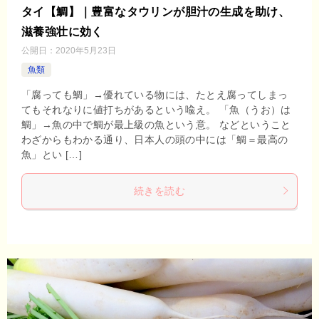
タイ【鯛】｜豊富なタウリンが胆汁の生成を助け、
滋養強壮に効く
公開日：
2020年5月23日
魚類
「腐っても鯛」→優れている物には、たとえ腐ってしまっ
てもそれなりに値打ちがあるという喩え。 「魚（うお）は
鯛」→魚の中で鯛が最上級の魚という意。 などということ
わざからもわかる通り、日本人の頭の中には「鯛＝最高の
魚」とい […]
続きを読む