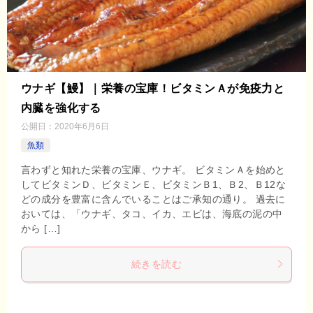
ウナギ【鰻】｜栄養の宝庫！ビタミンＡが免疫力と
内臓を強化する
公開日：
2020年6月6日
魚類
言わずと知れた栄養の宝庫、ウナギ。 ビタミンＡを始めと
してビタミンＤ、ビタミンＥ、ビタミンＢ1、Ｂ2、Ｂ12な
どの成分を豊富に含んでいることはご承知の通り。 過去に
おいては、「ウナギ、タコ、イカ、エビは、海底の泥の中
から […]
続きを読む