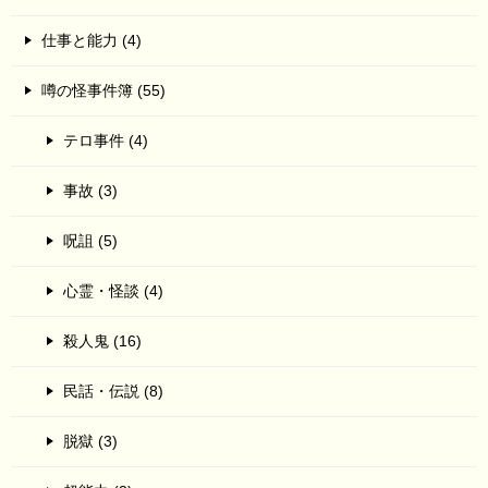
仕事と能力 (4)
噂の怪事件簿 (55)
テロ事件 (4)
事故 (3)
呪詛 (5)
心霊・怪談 (4)
殺人鬼 (16)
民話・伝説 (8)
脱獄 (3)