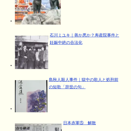
石川ミユキ｜善か悪か？寿産院事件と
妊娠中絶の合法化
島秋人殺人事件｜獄中の歌人と処刑前
の短歌「辞世の句」
日本赤軍⑤ 解散