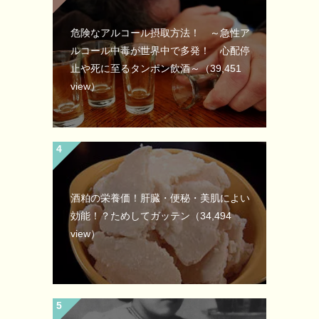
危険なアルコール摂取方法！ ～急性ア
ルコール中毒が世界中で多発！ 心配停
止や死に至るタンポン飲酒～
（39,451
view）
酒粕の栄養価！肝臓・便秘・美肌によい
効能！？ためしてガッテン
（34,494
view）