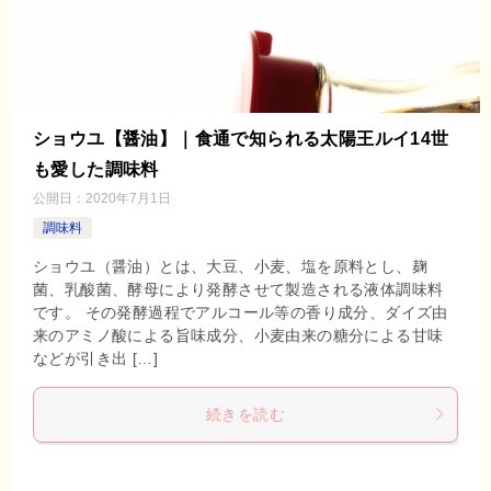
ショウユ【醤油】｜食通で知られる太陽王ルイ14世
も愛した調味料
公開日：
2020年7月1日
調味料
ショウユ（醤油）とは、大豆、小麦、塩を原料とし、麹
菌、乳酸菌、酵母により発酵させて製造される液体調味料
です。 その発酵過程でアルコール等の香り成分、ダイズ由
来のアミノ酸による旨味成分、小麦由来の糖分による甘味
などが引き出 […]
続きを読む