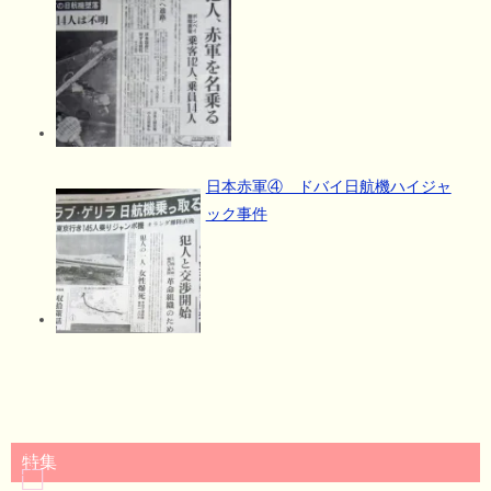
日本赤軍④ ドバイ日航機ハイジャ
ック事件
特集