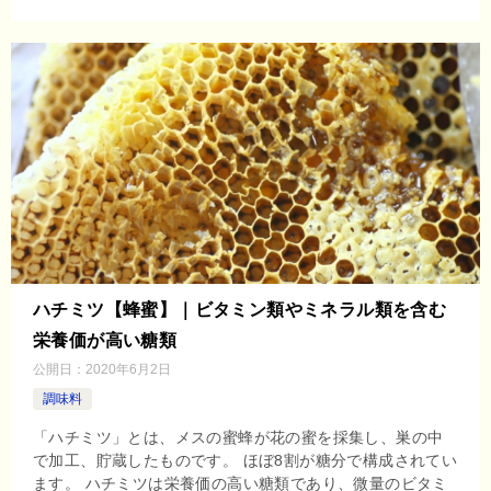
ハチミツ【蜂蜜】｜ビタミン類やミネラル類を含む
栄養価が高い糖類
公開日：
2020年6月2日
調味料
「ハチミツ」とは、メスの蜜蜂が花の蜜を採集し、巣の中
で加工、貯蔵したものです。 ほぼ8割が糖分で構成されてい
ます。 ハチミツは栄養価の高い糖類であり、微量のビタミ