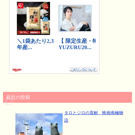
最近の投稿
タロとジロの貢献 映画南極物
語