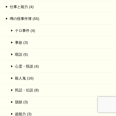
仕事と能力 (4)
噂の怪事件簿 (55)
テロ事件 (4)
事故 (3)
呪詛 (5)
心霊・怪談 (4)
殺人鬼 (16)
民話・伝説 (8)
脱獄 (3)
超能力 (3)