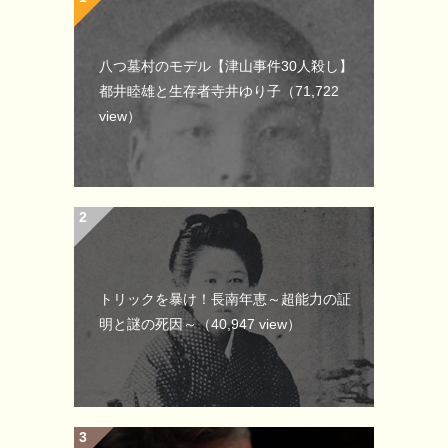
八つ墓村のモデル【津山事件30人殺し】
都井睦雄と生存者寺井ゆり子
（71,722
view）
トリックを暴け！長南年恵～超能力の証
明と謎の死因～
（40,947 view）