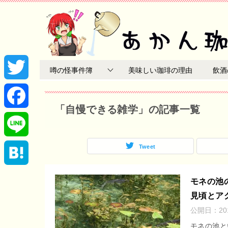
噂の怪事件簿
美味しい珈琲の理由
飲酒
T
「自慢できる雑学」の記事一覧
w
F
i
a
Tweet
L
t
c
i
H
モネの池
t
e
見頃とア
n
a
公開日：
2
e
b
e
t
モネの池とい