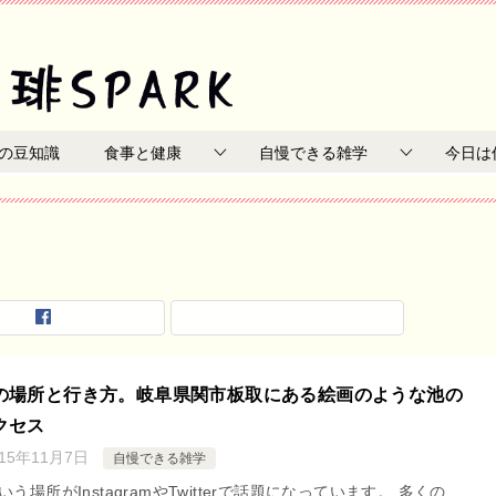
の豆知識
食事と健康
自慢できる雑学
今日は
の場所と行き方。岐阜県関市板取にある絵画のような池の
クセス
015年11月7日
自慢できる雑学
う場所がInstagramやTwitterで話題になっています。 多くの