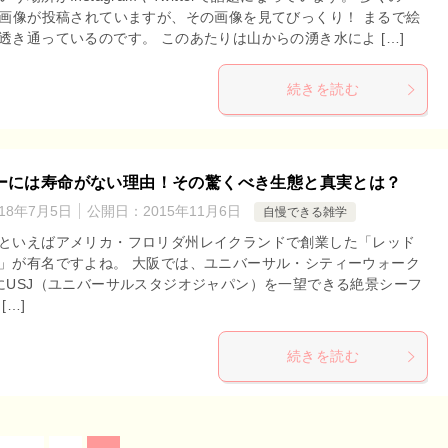
に画像が投稿されていますが、その画像を見てびっくり！ まるで絵
透き通っているのです。 このあたりは山からの湧き水によ […]
続きを読む
ーには寿命がない理由！その驚くべき生態と真実とは？
018年7月5日
公開日：
2015年11月6日
自慢できる雑学
といえばアメリカ・フロリダ州レイクランドで創業した「レッド
」が有名ですよね。 大阪では、ユニバーサル・シティーウォーク
にUSJ（ユニバーサルスタジオジャパン）を一望できる絶景シーフ
[…]
続きを読む