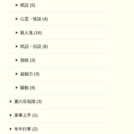
呪詛 (5)
心霊・怪談 (4)
殺人鬼 (16)
民話・伝説 (8)
脱獄 (3)
超能力 (3)
騒動 (9)
夏の豆知識 (3)
家事上手 (1)
年中行事 (2)