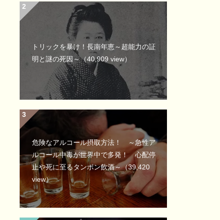
トリックを暴け！長南年恵～超能力の証
明と謎の死因～
（40,909 view）
危険なアルコール摂取方法！ ～急性ア
ルコール中毒が世界中で多発！ 心配停
止や死に至るタンポン飲酒～
（39,420
view）