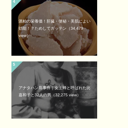
酒粕の栄養価！肝臓・便秘・美肌によい
効能！？ためしてガッテン
（34,479
view）
アナタハン島事件｜女王蜂と呼ばれた比
嘉和子と32人の男
（32,275 view）