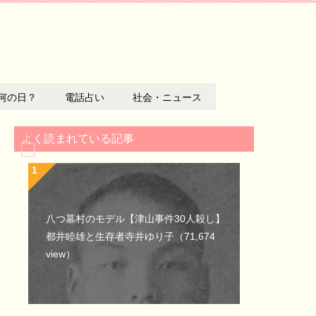
何の日？
電話占い
社会・ニュース
よく読まれている記事
八つ墓村のモデル【津山事件30人殺し】
都井睦雄と生存者寺井ゆり子
（71,674
view）