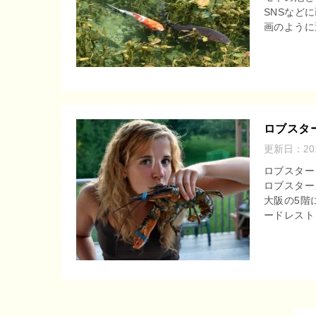
SNSなど
r
o
画のように
e
o
n
k
a
ロブスタ
更新日：
2
ロブスター
ロブスター
大阪の5階
ードレスト 