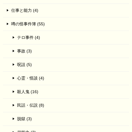
仕事と能力 (4)
噂の怪事件簿 (55)
テロ事件 (4)
事故 (3)
呪詛 (5)
心霊・怪談 (4)
殺人鬼 (16)
民話・伝説 (8)
脱獄 (3)