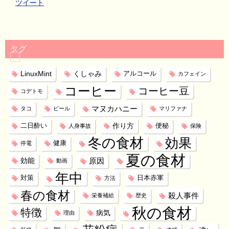
ツイート
タグ
LinuxMint
くしゃみ
アルコール
カフェイン
コーヒー
コーヒー豆
コデトモ
マヌカハニー
タコ
ビール
マリファナ
作り方
二日酔い
便秘
人身事故
保険
冬の食材
効果
健康
停電
夏の食材
効能
原因
動画
年中
対策
日本赤軍
方法
春の食材
殺人事件
栄養補給
歴史
秋の食材
特徴
病気
理由