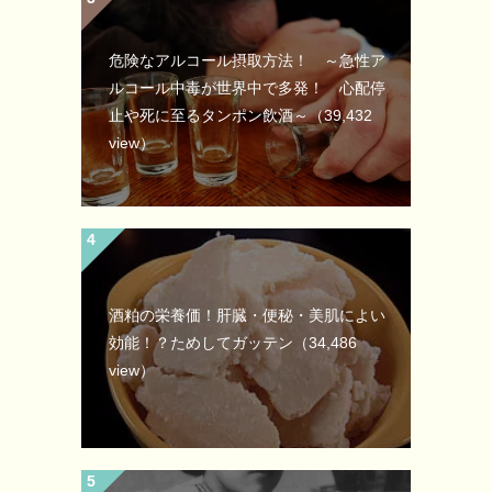
危険なアルコール摂取方法！ ～急性ア
ルコール中毒が世界中で多発！ 心配停
止や死に至るタンポン飲酒～
（39,432
view）
酒粕の栄養価！肝臓・便秘・美肌によい
効能！？ためしてガッテン
（34,486
view）