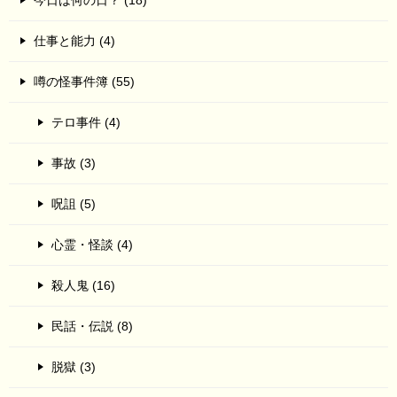
仕事と能力 (4)
噂の怪事件簿 (55)
テロ事件 (4)
事故 (3)
呪詛 (5)
心霊・怪談 (4)
殺人鬼 (16)
民話・伝説 (8)
脱獄 (3)