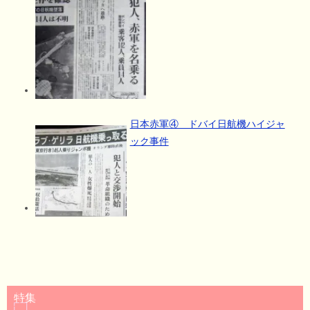
日本赤軍④ ドバイ日航機ハイジャ
ック事件
特集