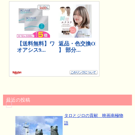
最近の投稿
タロとジロの貢献 映画南極物
語