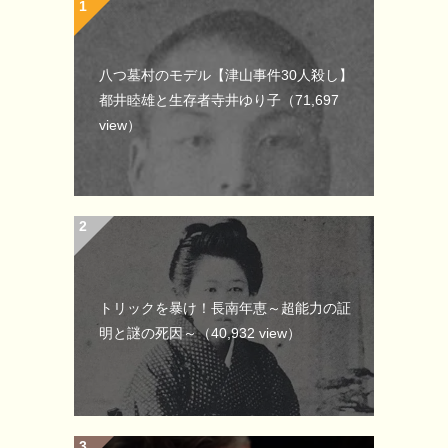
八つ墓村のモデル【津山事件30人殺し】
都井睦雄と生存者寺井ゆり子
（71,697
view）
トリックを暴け！長南年恵～超能力の証
明と謎の死因～
（40,932 view）