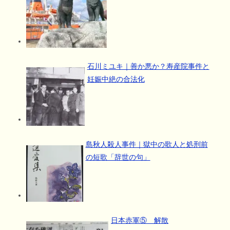
石川ミユキ｜善か悪か？寿産院事件と
妊娠中絶の合法化
島秋人殺人事件｜獄中の歌人と処刑前
の短歌「辞世の句」
日本赤軍⑤ 解散