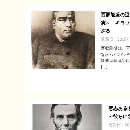
西郷隆盛の謎
実～ キヨッ
探る
更新日：
2018
西郷隆盛は、
なかったので肖
隆盛は写真では
[…]
意志ある
～彼らに
更新日：
2