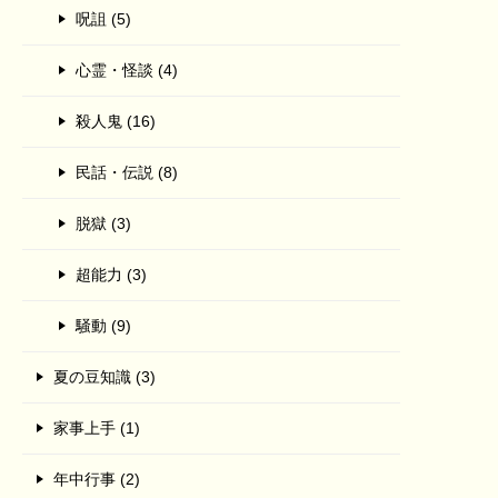
呪詛 (5)
心霊・怪談 (4)
殺人鬼 (16)
民話・伝説 (8)
脱獄 (3)
超能力 (3)
騒動 (9)
夏の豆知識 (3)
家事上手 (1)
年中行事 (2)