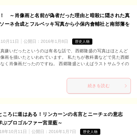
！ ～肖像画と名前が偽者だった理由と暗殺に隠された真
ソーネ合成とフルベッキ写真から小保内會輔社と南部藩を
年10月11日
公開日：
2016年1月8日
歴史人物
写真嫌いだったというのは有名な話で、西郷隆盛の写真はほとんど
像画を描いたといわれています。 私たちが教科書などで見た西郷
なく肖像画だったのですね。 西郷隆盛といえばラストサムライの
続きを読む
ところに道はある！リンカーンの名言とニーチェの意志
学ぶプロゴルファー宮里藍～
018年10月11日
公開日：
2016年1月7日
歴史人物