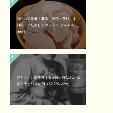
酒粕の栄養価！肝臓・便秘・美肌によい
効能！？ためしてガッテン
（34,494
view）
アナタハン島事件｜女王蜂と呼ばれた比
嘉和子と32人の男
（32,296 view）