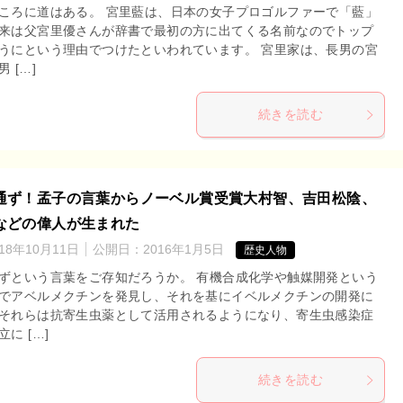
ころに道はある。 宮里藍は、日本の女子プロゴルファーで「藍」
来は父宮里優さんが辞書で最初の方に出てくる名前なのでトップ
うにという理由でつけたといわれています。 宮里家は、長男の宮
 […]
続きを読む
通ず！孟子の言葉からノーベル賞受賞大村智、吉田松陰、
などの偉人が生まれた
018年10月11日
公開日：
2016年1月5日
歴史人物
ずという言葉をご存知だろうか。 有機合成化学や触媒開発という
でアベルメクチンを発見し、それを基にイベルメクチンの開発に
それらは抗寄生虫薬として活用されるようになり、寄生虫感染症
に […]
続きを読む