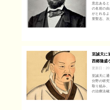
意志あると
の名前の由
がとれるよ
里聖志、次男
至誠天に
西郷隆盛
更新日：
2
至誠天に通
分野の研究
取り組み、
の治療法確立