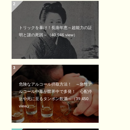
トリックを暴け！長南年恵～超能力の証
明と謎の死因～
（40,946 view）
危険なアルコール摂取方法！ ～急性ア
ルコール中毒が世界中で多発！ 心配停
止や死に至るタンポン飲酒～
（39,450
view）