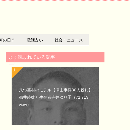
何の日？
電話占い
社会・ニュース
よく読まれている記事
八つ墓村のモデル【津山事件30人殺し】
都井睦雄と生存者寺井ゆり子
（71,719
view）