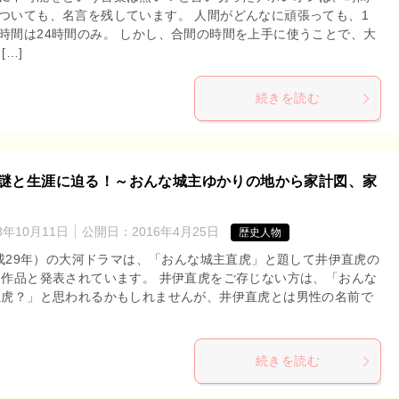
ついても、名言を残しています。 人間がどんなに頑張っても、1
時間は24時間のみ。 しかし、合間の時間を上手に使うことで、大
[…]
続きを読む
謎と生涯に迫る！～おんな城主ゆかりの地から家計図、家
8年10月11日
公開日：
2016年4月25日
歴史人物
平成29年）の大河ドラマは、「おんな城主直虎」と題して井伊直虎の
作品と発表されています。 井伊直虎をご存じない方は、「おんな
直虎？」と思われるかもしれませんが、井伊直虎とは男性の名前で
続きを読む