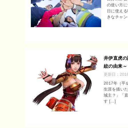
の使い方に
r
o
日に使える
e
きなチャン 
o
n
k
a
井伊直虎の
紋の由来～
更新日：
201
2017年（
生涯を描いた
城主？」「
す […]