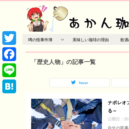
噂の怪事件簿
美味しい珈琲の理由
飲酒
T
「歴史人物」の記事一覧
w
F
i
a
Tweet
L
t
c
i
H
ナポレオ
t
e
る～
n
a
公開日：
2
e
b
e
t
自分の辞書