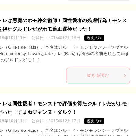
・レは悪魔のホモ錬金術師！同性愛者の残虐行為！モンス
を得たジルドレだがホモ適正運極だった！
018年10月11日
公開日：
2015年12月18日
歴史人物
（Gilles de Rais）、本名はジル・ド・モンモランシ＝ラヴァル
 de Montmorency-Laval)といい、レ (Rais) は所領の名前を現していま
のジルドレがモ […]
続きを読む
・レは同性愛者！モンストで評価を得たジルドレだがホモ
だった！すまぬジャンヌ・ダルク！
018年10月11日
公開日：
2015年12月17日
歴史人物
（Gilles de Rais）、本名はジル・ド・モンモランシ＝ラヴァル