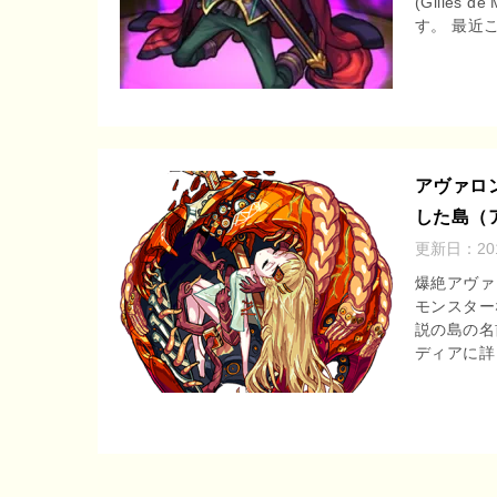
(Gilles
す。 最近こ
アヴァロ
した島（
更新日：
2
爆絶アヴァ
モンスター
説の島の名
ディアに詳 