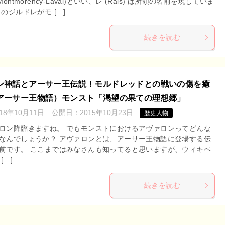
 de Montmorency-Laval)といい、レ (Rais) は所領の名前を現していま
のジルドレがモ […]
続きを読む
ン神話とアーサー王伝説！モルドレッドとの戦いの傷を癒
アーサー王物語）モンスト「渇望の果ての理想郷」
018年10月11日
公開日：
2015年10月23日
歴史人物
ロン降臨きますね。 でもモンストにおけるアヴァロンってどんな
なんでしょうか？ アヴァロンとは、アーサー王物語に登場する伝
前です。 ここまではみなさんも知ってると思いますが、ウィキペ
[…]
続きを読む