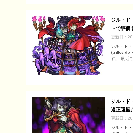
ジル・ド
トで評価
更新日：
2
ジル・ド・レ
(Gilles
す。 最近こ
ジル・ド
適正運極
更新日：
2
ジル・ド・レ