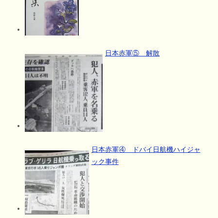
日本赤軍⑤ 解散
日本赤軍④ ドバイ日航機ハイジャ
ック事件