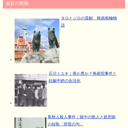
最近の投稿
タロとジロの貢献 映画南極物
語
石川ミユキ｜善か悪か？寿産院事件と
妊娠中絶の合法化
島秋人殺人事件｜獄中の歌人と処刑前
の短歌「辞世の句」