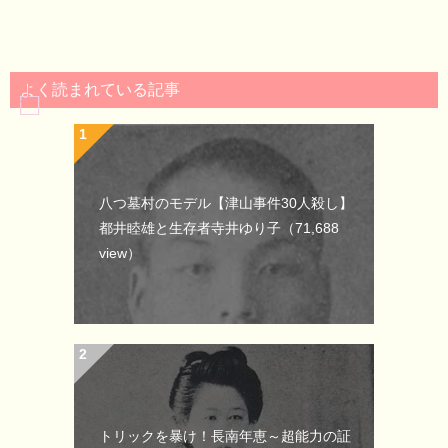
よく読まれている記事
八つ墓村のモデル【津山事件30人殺し】
都井睦雄と生存者寺井ゆり子
（71,688
view）
トリックを暴け！長南年恵～超能力の証