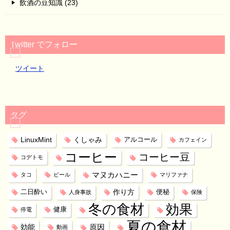
飲酒の豆知識 (23)
Twitter でフォロー
ツイート
タグ
LinuxMint
くしゃみ
アルコール
カフェイン
コーヒー
コーヒー豆
コデトモ
マヌカハニー
タコ
ビール
マリファナ
作り方
二日酔い
便秘
人身事故
保険
冬の食材
効果
健康
停電
夏の食材
効能
原因
動画