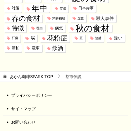
年中
対策
日本赤軍
方法
春の食材
殺人事件
栄養補給
歴史
秋の食材
特徴
病気
理由
花粉症
脳
違い
肝臓
豆
逮捕
飲酒
電車
酒粕
あかん珈琲SPARK
TOP
都市伝説
プライバシーポリシー
サイトマップ
お問い合わせ