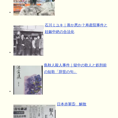
石川ミユキ｜善か悪か？寿産院事件と
妊娠中絶の合法化
島秋人殺人事件｜獄中の歌人と処刑前
の短歌「辞世の句」
日本赤軍⑤ 解散