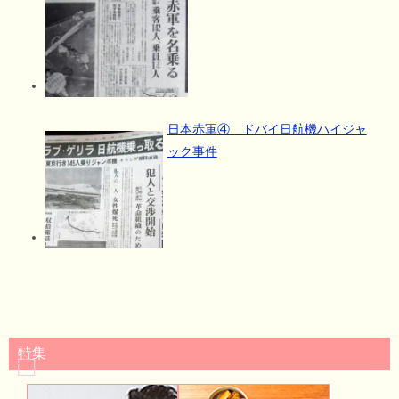
日本赤軍④ ドバイ日航機ハイジャ
ック事件
特集