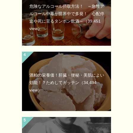
危険なアルコール摂取方法！ ～急性ア
ルコール中毒が世界中で多発！ 心配停
止や死に至るタンポン飲酒～
（39,451
view）
酒粕の栄養価！肝臓・便秘・美肌によい
効能！？ためしてガッテン
（34,494
view）