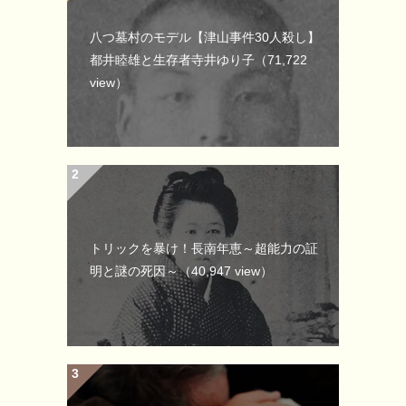
八つ墓村のモデル【津山事件30人殺し】
都井睦雄と生存者寺井ゆり子
（71,722
view）
トリックを暴け！長南年恵～超能力の証
明と謎の死因～
（40,947 view）