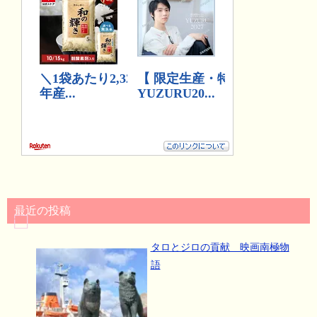
最近の投稿
タロとジロの貢献 映画南極物
語