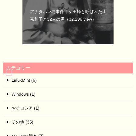
アナタハン島事件｜女王蜂と呼ばれた比
嘉和子と32人の男
（32,296 view）
カテゴリー
LinuxMint (6)
Windows (1)
おそロシア (1)
その他 (35)
わいせつ行為 (3)