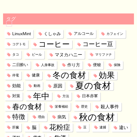
タグ
LinuxMint
くしゃみ
アルコール
カフェイン
コーヒー
コーヒー豆
コデトモ
マヌカハニー
タコ
ビール
マリファナ
作り方
二日酔い
便秘
人身事故
保険
冬の食材
効果
健康
停電
夏の食材
効能
原因
動画
年中
対策
日本赤軍
方法
春の食材
殺人事件
栄養補給
歴史
秋の食材
特徴
病気
理由
花粉症
脳
違い
肝臓
豆
逮捕