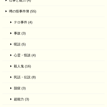
仕事と能力 (4)
噂の怪事件簿 (55)
テロ事件 (4)
事故 (3)
呪詛 (5)
心霊・怪談 (4)
殺人鬼 (16)
民話・伝説 (8)
脱獄 (3)
超能力 (3)