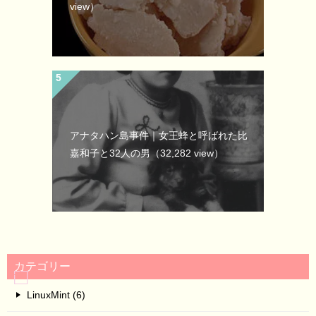
view）
アナタハン島事件｜女王蜂と呼ばれた比
嘉和子と32人の男
（32,282 view）
カテゴリー
LinuxMint (6)