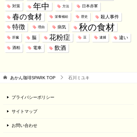
年中
対策
日本赤軍
方法
春の食材
殺人事件
栄養補給
歴史
秋の食材
特徴
病気
理由
花粉症
脳
違い
肝臓
豆
逮捕
飲酒
電車
酒粕
あかん珈琲SPARK
TOP
石川ミユキ
プライバシーポリシー
サイトマップ
お問い合わせ