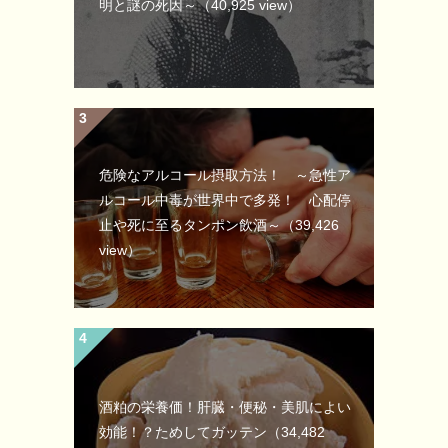
明と謎の死因～
（40,925 view）
危険なアルコール摂取方法！ ～急性ア
ルコール中毒が世界中で多発！ 心配停
止や死に至るタンポン飲酒～
（39,426
view）
酒粕の栄養価！肝臓・便秘・美肌によい
効能！？ためしてガッテン
（34,482