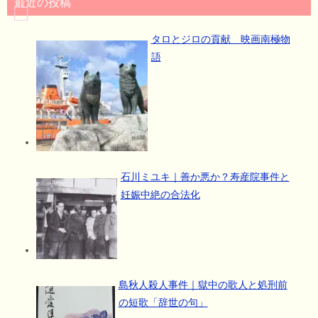
最近の投稿
タロとジロの貢献 映画南極物
語
石川ミユキ｜善か悪か？寿産院事件と
妊娠中絶の合法化
島秋人殺人事件｜獄中の歌人と処刑前
の短歌「辞世の句」