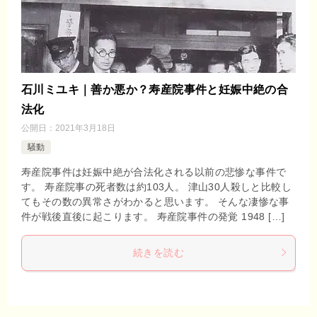
石川ミユキ｜善か悪か？寿産院事件と妊娠中絶の合
法化
公開日：
2021年3月18日
騒動
寿産院事件は妊娠中絶が合法化される以前の悲惨な事件で
す。 寿産院事の死者数は約103人。 津山30人殺しと比較し
てもその数の異常さがわかると思います。 そんな凄惨な事
件が戦後直後に起こります。 寿産院事件の発覚 1948 […]
続きを読む