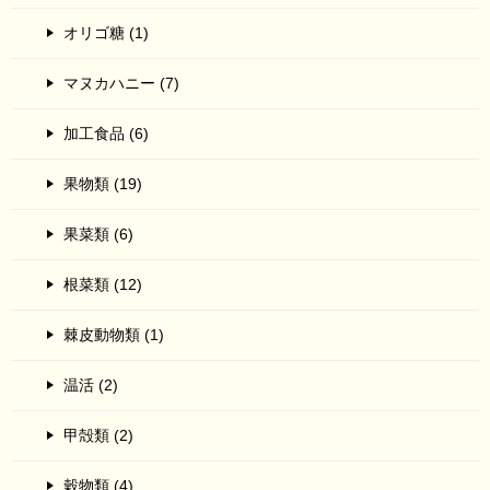
オリゴ糖 (1)
マヌカハニー (7)
加工食品 (6)
果物類 (19)
果菜類 (6)
根菜類 (12)
棘皮動物類 (1)
温活 (2)
甲殻類 (2)
穀物類 (4)