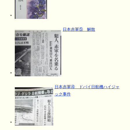
日本赤軍⑤ 解散
日本赤軍④ ドバイ日航機ハイジャ
ック事件