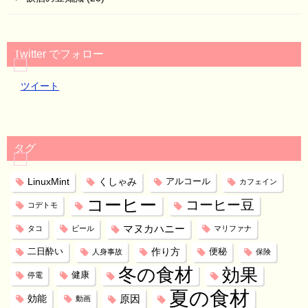
Twitter でフォロー
ツイート
タグ
LinuxMint
くしゃみ
アルコール
カフェイン
コーヒー
コーヒー豆
コデトモ
マヌカハニー
タコ
ビール
マリファナ
作り方
二日酔い
便秘
人身事故
保険
冬の食材
効果
健康
停電
夏の食材
効能
原因
動画