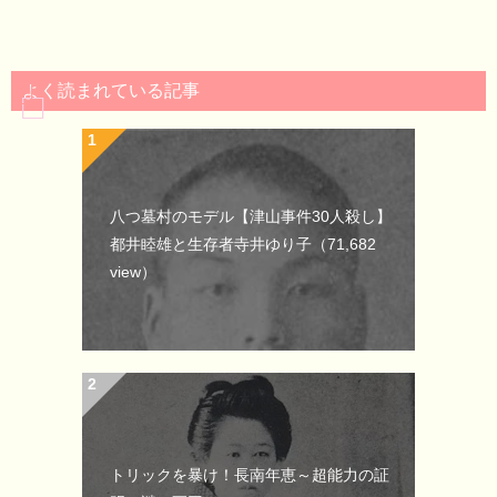
よく読まれている記事
八つ墓村のモデル【津山事件30人殺し】
都井睦雄と生存者寺井ゆり子
（71,682
view）
トリックを暴け！長南年恵～超能力の証